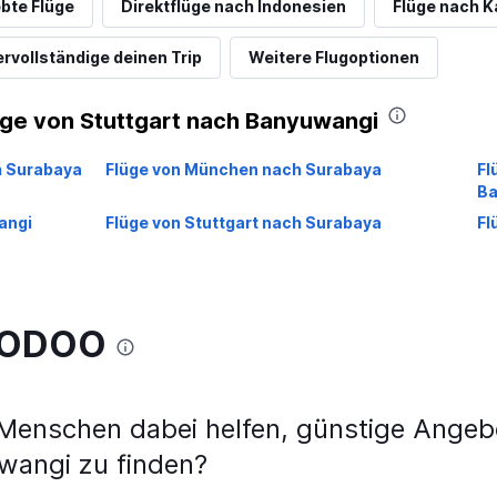
ebte Flüge
Direktflüge nach Indonesien
Flüge nach K
ervollständige deinen Trip
Weitere Flugoptionen
üge von Stuttgart nach Banyuwangi
h Surabaya
Flüge von München nach Surabaya
Fl
Ba
angi
Flüge von Stuttgart nach Surabaya
Fl
WOODOO
nschen dabei helfen, günstige Angebo
wangi zu finden?