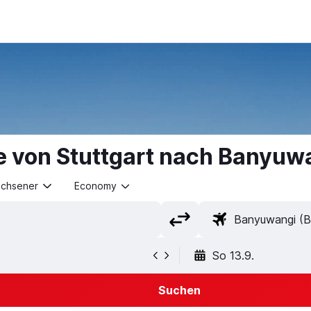
e von Stuttgart nach Banyuw
achsener
Economy
So 13.9.
Suchen