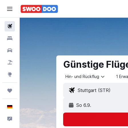
Flüge
Hotels
Mietwagen
Günstige Flüg
Pauschalreisen
Explore
Hin- und Rückflug
1 Erw
Trips
So 6.9.
Deutsch
Feedback