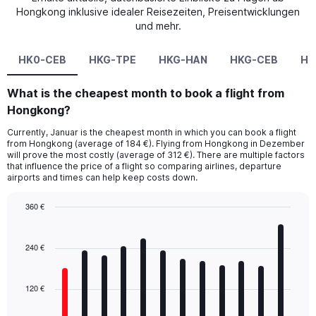
Hongkong inklusive idealer Reisezeiten, Preisentwicklungen
und mehr.
HK0-CEB
HKG-TPE
HKG-HAN
HKG-CEB
HK
What is the cheapest month to book a flight from
Hongkong?
Currently, Januar is the cheapest month in which you can book a flight
from Hongkong (average of 184 €). Flying from Hongkong in Dezember
will prove the most costly (average of 312 €). There are multiple factors
that influence the price of a flight so comparing airlines, departure
airports and times can help keep costs down.
360 €
Bar
Chart
graphic.
chart
with
240 €
12
bars.
120 €
The
chart