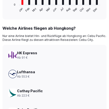
has
0
1
Mrz
Jun
Sep
Dez
Jan
Apr
Jul
Okt
Feb
Mai
Aug
Nov
X
End
of
axis
interactive
displaying
chart
categories.
Welche Airlines fliegen ab Hongkong?
Range:
12
Nur eine Airline bietet Hin- und Rückflüge ab Hongkong an: Cebu Pacific.
categories.
Diese Airline fliegt zu diesen attraktiven Reisezielen: Cebu City.
The
chart
has
HK Express
1
Ab 91 €
Y
axis
displaying
Lufthansa
values.
Ab 553 €
Range:
0
to
Cathay Pacific
360.
Ab 223 €