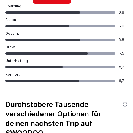
Boarding
6,8
Essen
5,8
Gesamt
6,8
Crew
7,5
Unterhaltung
5,2
Komfort
6,7
Durchstöbere Tausende
verschiedener Optionen für
deinen nächsten Trip auf
SWOODOO