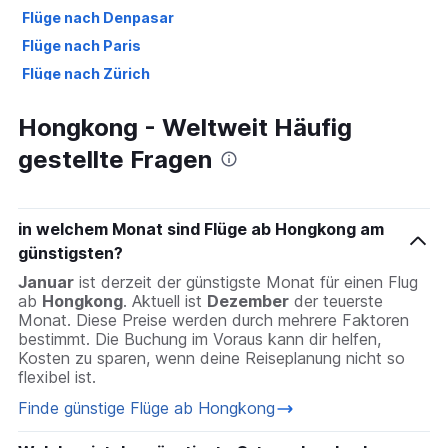
Flüge nach Denpasar
Flüge nach Paris
Flüge nach Zürich
Flüge nach Berlin
Hongkong - Weltweit Häufig
Flüge nach Palma de Mallorca
gestellte Fragen
Flüge nach Antalya
Flüge nach Málaga
in welchem Monat sind Flüge ab Hongkong am
günstigsten?
Januar
ist derzeit der günstigste Monat für einen Flug
ab
Hongkong
. Aktuell ist
Dezember
der teuerste
Monat. Diese Preise werden durch mehrere Faktoren
bestimmt. Die Buchung im Voraus kann dir helfen,
Kosten zu sparen, wenn deine Reiseplanung nicht so
flexibel ist.
Finde günstige Flüge ab Hongkong