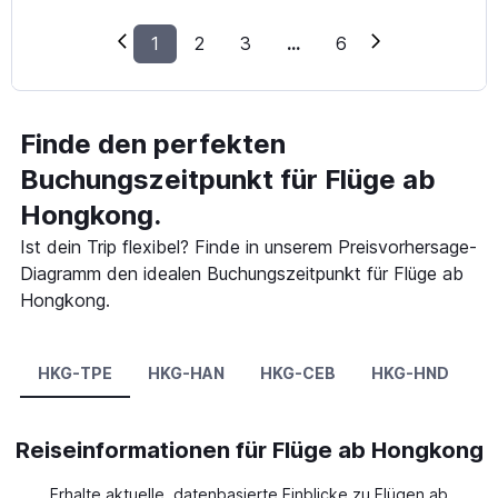
1
2
3
...
6
Finde den perfekten
Buchungszeitpunkt für Flüge ab
Hongkong.
Ist dein Trip flexibel? Finde in unserem Preisvorhersage-
Diagramm den idealen Buchungszeitpunkt für Flüge ab
Hongkong.
HKG-TPE
HKG-HAN
HKG-CEB
HKG-HND
H
Reiseinformationen für Flüge ab Hongkong
Erhalte aktuelle, datenbasierte Einblicke zu Flügen ab