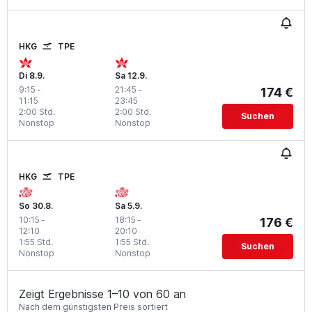
HKG
TPE
Di 8.9.
Sa 12.9.
9:15
-
21:45
-
174 €
11:15
23:45
2:00 Std.
2:00 Std.
Suchen
Nonstop
Nonstop
HKG
TPE
So 30.8.
Sa 5.9.
10:15
-
18:15
-
176 €
12:10
20:10
1:55 Std.
1:55 Std.
Suchen
Nonstop
Nonstop
Zeigt Ergebnisse 1–10 von 60 an
Nach dem günstigsten Preis sortiert