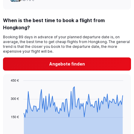
When is the best time to book a flight from
Hongkong?
Booking 89 days in advance of your planned departure date is, on
average, the best time to get cheap flights from Hongkong. The general
trend is that the closer you book to the departure date, the more
expensive your flight will be.
Angebote finden
450 €
Chart
Chart
graphic.
with
91
300 €
data
points.
150 €
The
chart
has