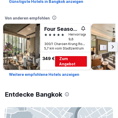
Günstigste Hotels in Bangkok anzeigen
Von anderen empfohlen
Four Seasons Hotel Bangkok at Chao Phraya River
5 Sterne
Hervorragend
9,6
300/1 Charoen Krung Road, Sathorn, Bangkok, Thailand
5,7 km vom Stadtzentrum
349 €
Zum
Angebot
Weitere empfohlene Hotels anzeigen
Entdecke Bangkok