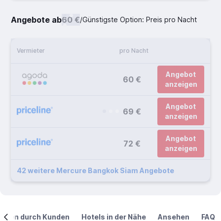
Angebote ab
60 €
/
Günstigste Option: Preis pro Nacht
Vermieter
pro Nacht
Angebot
60 €
anzeigen
Angebot
69 €
anzeigen
Angebot
72 €
anzeigen
42 weitere Mercure Bangkok Siam Angebote
ngen durch Kunden
Hotels in der Nähe
Ansehen
FAQ