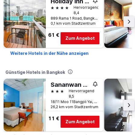
Holiday Inn Express Bangkok Siam by IHG
4 Sterne
Hervorragend
8,4
889 Rama 1 Road, Bangkok, Thailand
0,1 km vom Stadtzentrum
61 €
Zum Angebot
Weitere Hotels in der Nähe anzeigen
Günstige Hotels in Bangkok
Sananwan Palace
3 Sterne
Hervorragend
8,5
18/11 Moo 11Bangpli Yai, Bangkok, Thailand
26,2 km vom Stadtzentrum
11 €
Zum Angebot