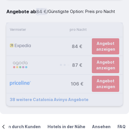
Angebote ab
84 €
/
Günstigste Option: Preis pro Nacht
Vermieter
pro Nacht
Angebot
84 €
anzeigen
Angebot
87 €
anzeigen
Angebot
106 €
anzeigen
38 weitere Catalonia Avinyo Angebote
ngen durch Kunden
Hotels in der Nähe
Ansehen
FAQ