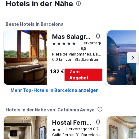
Hotels in der Nähe
Beste Hotels in Barcelona
Mas Salagros Ecoresort & Spa
5 Sterne
Hervorragend
8,5
Riera de Vallromanes, Barcelona, Spanien
0,0 km vom Stadtzentrum
182 €
Zum
Angebot
Mehr Top-Hotels in Barcelona anzeigen
Hotels in der Nähe von: Catalonia Avinyo
Hostal Fernando
2 Sterne
Hervorragend 8,7
Calle Ferran 31, Barcelona, Spanien