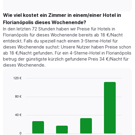
of
durchschnittlichen
hat
interactive
Zimmerpreis,
chart
1
der
Wie viel kostet ein Zimmer in einem/einer Hotel in
Y-
für
Achse,
Florianópolis dieses Wochenende?
heute
die
In den letzten 72 Stunden haben wir Preise für Hotels in
Nacht
den
Florianópolis für dieses Wochenende bereits ab 18 €/Nacht
in
durchschnittlichen
entdeckt. Falls du speziell nach einem 3-Sterne-Hotel für
den
Zimmerpreis
dieses Wochenende suchst: Unsere Nutzer haben Preise schon
letzten
anzeigt.
ab 18 €/Nacht gefunden. Für ein 4-Sterne-Hotel in Florianópolis
3
betrug der günstigste kürzlich gefundene Preis 34 €/Nacht für
Tagen
dieses Wochenende.
gefunden
wurde,
aggregiert
120 €
nach
Bar
Chart
Sternebewertung.
graphic.
chart
with
Das
80 €
4
Diagramm
bars.
hat
1
40 €
Das
X-
folgende
Achse,
Diagramm
die
zeigt
0
die