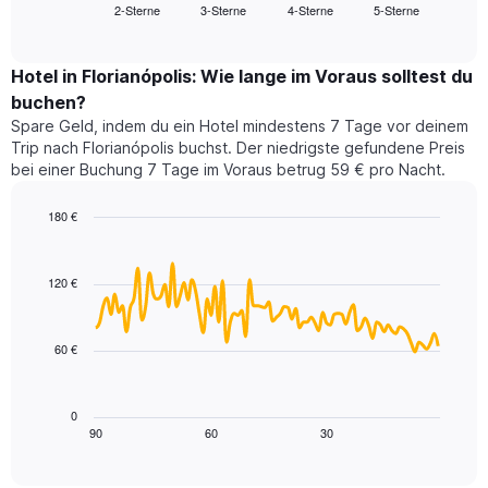
2-Sterne
3-Sterne
4-Sterne
5-Sterne
den
End
Hotelkategorien
of
durchschnittlichen
nach
interactive
Zimmerpreis
chart
Sternen
für
Hotel in Florianópolis: Wie lange im Voraus solltest du
anzeigt
dieses
buchen?
Das
Wochenende
Diagramm
Spare Geld, indem du ein Hotel mindestens 7 Tage vor deinem
in
hat
Trip nach Florianópolis buchst. Der niedrigste gefundene Preis
den
1
bei einer Buchung 7 Tage im Voraus betrug 59 € pro Nacht.
letzten
Y-
3
Achse,
180 €
Tagen,
die
aggregiert
Line
Chart
den
graphic.
chart
nach
durchschnittlichen
with
Sternebewertung.
120 €
Zimmerpreis
90
Das
für
data
Diagramm
points.
heute
hat
60 €
Nacht
1
Das
in
X-
folgende
den
Achse,
Diagramm
letzten
0
die
zeigt,
3
90
60
30
End
die
of
wie
Tagen
interactive
Hotelkategorien
sich
anzeigt.
chart