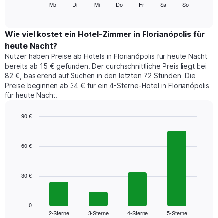
folgende
Mo
Di
Mi
Do
Fr
Sa
So
End
anzeigt.
of
Diagramm
Das
interactive
zeigt
chart
Diagramm
den
Wie viel kostet ein Hotel-Zimmer in Florianópolis für
hat
durchschnittlichen
1
heute Nacht?
Preis
Y-
Nutzer haben Preise ab Hotels in Florianópolis für heute Nacht
eines
Achse,
bereits ab 15 € gefunden. Der durchschnittliche Preis liegt bei
Zimmers
die
82 €, basierend auf Suchen in den letzten 72 Stunden. Die
für
den
Preise beginnen ab 34 € für ein 4-Sterne-Hotel in Florianópolis
den
durchschnittlichen
für heute Nacht.
jeweiligen
Zimmerpreis
Wochentag.
anzeigt.
Das
90 €
Diagramm
Bar
Chart
hat
graphic.
chart
1
with
60 €
4
X-
bars.
Achse,
die
30 €
Das
die
folgende
Wochentage
Diagramm
anzeigt.
zeigt
0
Das
2-Sterne
3-Sterne
4-Sterne
5-Sterne
den
End
Diagramm