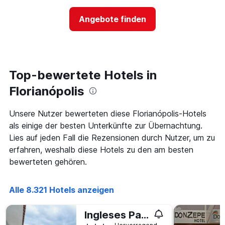
nach
der
Sternen
Preis
Angebote finden
anzeigt
für
Das
ein
Diagramm
Zimmer
hat
ändert,
1
je
Y-
näher
Top-bewertete Hotels in
Achse,
das
die
Aufenthaltsdatum
Florianópolis
den
rückt.
durchschnittlichen
Das
Unsere Nutzer bewerteten diese Florianópolis-Hotels
Zimmerpreis
Diagramm
an
als einige der besten Unterkünfte zur Übernachtung.
hat
diesem
1
Lies auf jeden Fall die Rezensionen durch Nutzer, um zu
Wochenende
X-
erfahren, weshalb diese Hotels zu den am besten
anzeigt,
Achse,
bewerteten gehören.
der
die
in
die
den
Anzahl
Alle 8.321 Hotels anzeigen
letzten
der
3
Tage
Tagen
vor
Ingleses Park Hotel
gefunden
dem