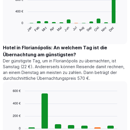
with
12
400 €
bars.
0
Das
Jan
Feb
Mrz
Apr
Mai
Jun
Jul
Aug
Sep
Okt
Nov
Dez
folgende
End
of
Diagramm
interactive
zeigt
chart
den
Hotel in Florianópolis: An welchem Tag ist die
durchschnittlichen
Übernachtung am günstigsten?
Zimmerpreis
Der günstigste Tag, um in Florianópolis zu übernachten, ist
im
Samstag (22 €). Andererseits können Reisende damit rechnen,
jeweiligen
an einem Dienstag am meisten zu zahlen. Dann beträgt der
Monat
durchschnittliche Übernachtungspreis 570 €.
an.
Das
Diagramm
600 €
hat
Bar
Chart
1
graphic.
chart
400 €
with
X-
7
Achse,
200 €
bars.
die
die
Das
0
Monate