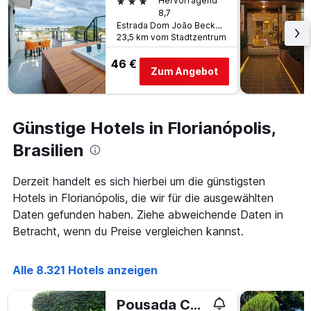
3 Sterne
Hervorragend
wurde.
Aufenthalt
8,7
anzeigt
Estrada Dom João Becker 513, Florianópolis, Brasilien
Das
23,5 km vom Stadtzentrum
Diagramm
hat
46 €
Zum Angebot
1
Y-
Achse,
die
Günstige Hotels in Florianópolis,
den
durchschnittlichen
Brasilien
Zimmerpreis
anzeigt
Derzeit handelt es sich hierbei um die günstigsten
Hotels in Florianópolis, die wir für die ausgewählten
Daten gefunden haben. Ziehe abweichende Daten in
Betracht, wenn du Preise vergleichen kannst.
Alle 8.321 Hotels anzeigen
Pousada Casa de Praia