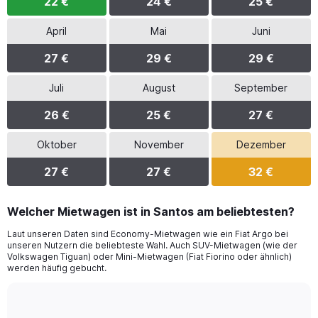
22 €
24 €
25 €
April
Mai
Juni
27 €
29 €
29 €
Juli
August
September
26 €
25 €
27 €
Oktober
November
Dezember
27 €
27 €
32 €
Welcher Mietwagen ist in Santos am beliebtesten?
Laut unseren Daten sind Economy-Mietwagen wie ein Fiat Argo bei
unseren Nutzern die beliebteste Wahl. Auch SUV-Mietwagen (wie der
Volkswagen Tiguan) oder Mini-Mietwagen (Fiat Fiorino oder ähnlich)
werden häufig gebucht.
Bar
Chart