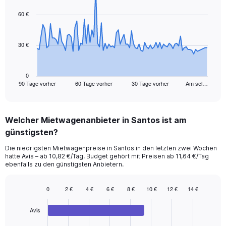
graphic.
with
91
60 €
data
points.
30 €
The
chart
has
1
0
90 Tage vorher
60 Tage vorher
30 Tage vorher
Am sel…
X
End
of
axis
interactive
displaying
chart
categories.
Welcher Mietwagenanbieter in Santos ist am
Range:
günstigsten?
91
categories.
Die niedrigsten Mietwagenpreise in Santos in den letzten zwei Wochen
The
hatte Avis – ab 10,82 €/Tag. Budget gehört mit Preisen ab 11,64 €/Tag
chart
ebenfalls zu den günstigsten Anbietern.
has
1
0
2 €
4 €
6 €
8 €
10 €
12 €
14 €
Y
Bar
Chart
axis
graphic.
chart
displaying
Avis
with
values.
4