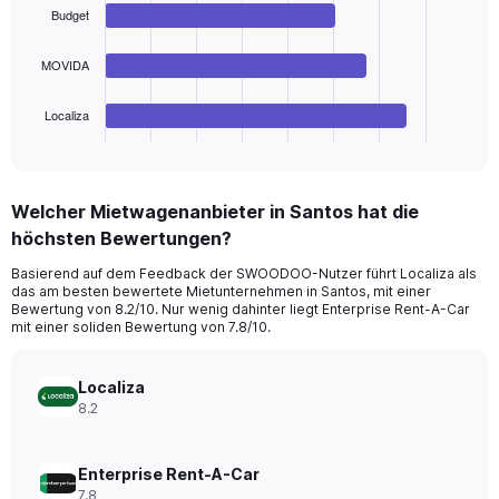
Range:
bars.
Budget
0
to
The
MOVIDA
90.
chart
has
1
Localiza
X
End
of
axis
interactive
displaying
chart
categories.
Welcher Mietwagenanbieter in Santos hat die
Range:
höchsten Bewertungen?
4
categories.
Basierend auf dem Feedback der SWOODOO-Nutzer führt Localiza als
The
das am besten bewertete Mietunternehmen in Santos, mit einer
chart
Bewertung von 8.2/10. Nur wenig dahinter liegt Enterprise Rent-A-Car
has
mit einer soliden Bewertung von 7.8/10.
1
Y
axis
Localiza
displaying
8.2
values.
Range:
0
Enterprise Rent-A-Car
to
7.8