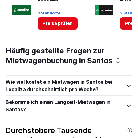
Range:
0
3 Standorte
3 Stando
to
60.
Preise prüfen
Preis
Häufig gestellte Fragen zur
Mietwagenbuchung in Santos
Wie viel kostet ein Mietwagen in Santos bei
Localiza durchschnittlich pro Woche?
Bekomme ich einen Langzeit-Mietwagen in
Santos?
Durchstöbere Tausende