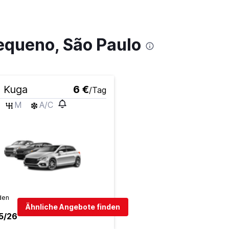
equeno, São Paulo
d Kuga
6 €
/Tag
M
A/C
den
Ähnliche Angebote finden
5/26