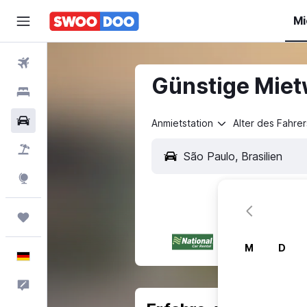
Mi
Flüge
Günstige Miet
Hotels
Mietwagen
Anmietstation
Alter des Fahrer
Pauschalreisen
Explore
Trips
M
D
Deutsch
Feedback