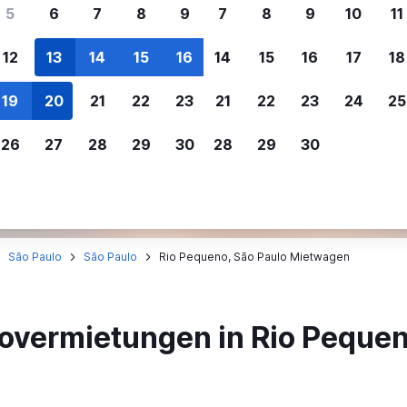
ere Reisenden sich für SWOODOO ent
5
6
7
8
9
7
8
9
10
11
12
13
14
15
16
14
15
16
17
18
Individuelle
Preisalarm
19
20
21
22
23
21
22
23
24
25
Anpassung von 
Lass dich benachrichtigen
,
Filtere deine
wenn Preise reduziert werden,
26
27
28
29
30
28
29
30
Mietwagenergebnisse na
um kein tolles Angebot zu
Anbieter, Preis, Fahrzeug
verpassen.
und mehr.
São Paulo
São Paulo
Rio Pequeno, São Paulo Mietwagen
tovermietungen in Rio Pequen