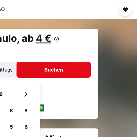
AQ
aulo, ab
4 €
ittags
Suchen
6
S
S
5
6