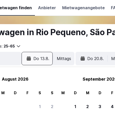
etwagen finden
Anbieter
Mietwagenangebote
F
wagen in Rio Pequeno, São P
s:
25-65
Do 13.8.
Mittags
Do 20.8.
M
August 2026
September 202
M
D
F
S
S
M
D
M
D
F
1
2
1
2
3
4