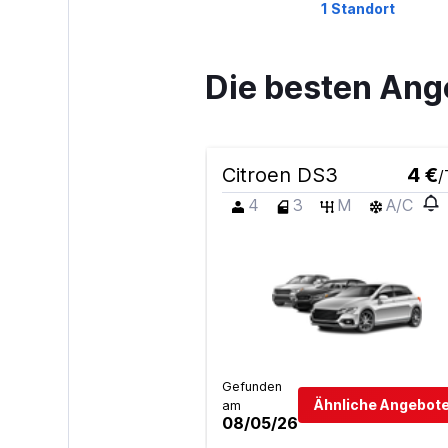
1 Standort
Die besten Ang
Hertz
1 Standort
Citroen DS3
4 €
/
4
3
M
A/C
Firefly
1 Standort
Sunnycars
Gefunden
1 Standort
Ähnliche Angebote
am
08/05/26