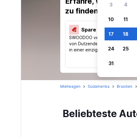
Erfahre, warum uns
3
4
zu finden.
10
11
Spare 40 % und mehr
17
18
SWOODOO vergleicht Preise
von Dutzenden Reise-Websites
24
25
in einer einzigen Suche.
31
Mietwagen
Südamerika
Brasilien
Beliebteste Au