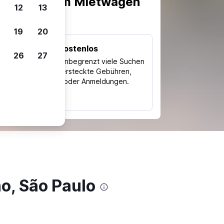
scheiden, um Mietwagen
12
13
19
20
Kostenlos
26
27
Trips
Nutze unbegrenzt viele Suchen
ohne versteckte Gebühren,
ch
Kosten oder Anmeldungen.
typ
o, São Paulo