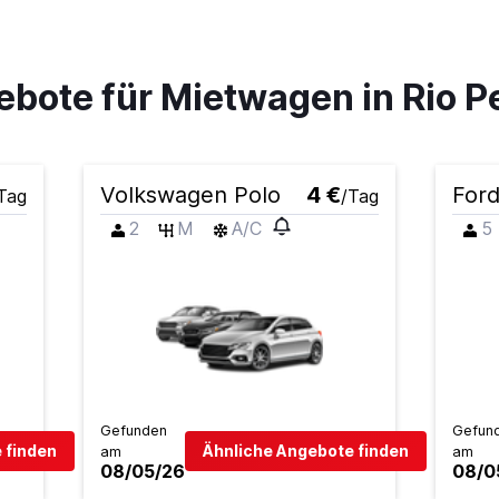
ebote für Mietwagen in Rio P
Preise prüfen
Volkswagen Polo
4 €
For
Tag
/Tag
2
M
A/C
5
Preise prüfen
Preise prüfen
Gefunden
Gefun
 finden
Ähnliche Angebote finden
am
am
08/05/26
08/0