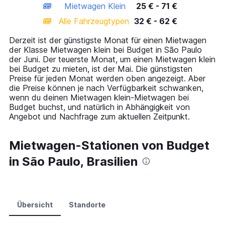
Mietwagen Klein
25 € - 71 €
displaying
categories.
Alle Fahrzeugtypen
32 € - 62 €
Range:
14
Derzeit ist der günstigste Monat für einen Mietwagen
categories.
der Klasse Mietwagen klein bei Budget in São Paulo
The
der Juni. Der teuerste Monat, um einen Mietwagen klein
chart
bei Budget zu mieten, ist der Mai. Die günstigsten
has
Preise für jeden Monat werden oben angezeigt. Aber
1
die Preise können je nach Verfügbarkeit schwanken,
Y
wenn du deinen Mietwagen klein-Mietwagen bei
axis
Budget buchst, und natürlich in Abhängigkeit von
displaying
Angebot und Nachfrage zum aktuellen Zeitpunkt.
values.
Range:
0
Mietwagen-Stationen von Budget
to
in São Paulo, Brasilien
75.
Übersicht
Standorte