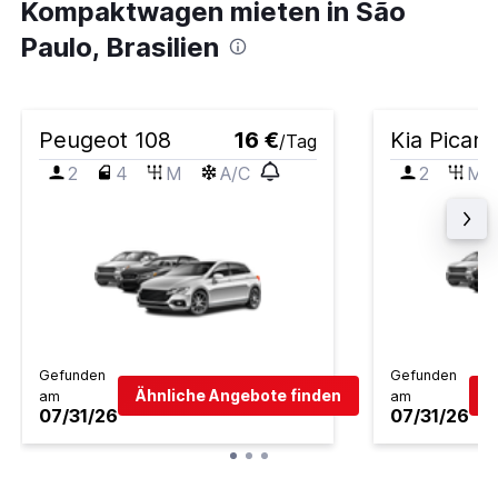
Kompaktwagen mieten in São
Paulo, Brasilien
Peugeot 108
16 €
Kia Picant
/Tag
2
4
M
A/C
2
M
Gefunden
Gefunden
Ähnliche Angebote finden
Ä
am
am
07/31/26
07/31/26