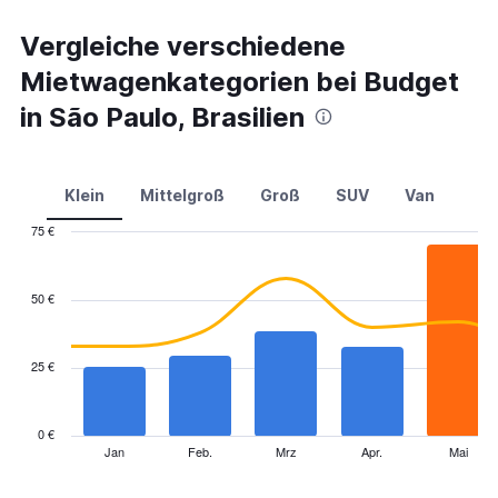
Vergleiche verschiedene
Mietwagenkategorien bei Budget
in São Paulo, Brasilien
Klein
Mittelgroß
Groß
SUV
Van
75 €
Combination
Chart
graphic.
chart
with
50 €
2
data
series.
25 €
The
chart
has
0 €
1
Jan
Feb.
Mrz
Apr.
Mai
End
of
X
interactive
axis
chart