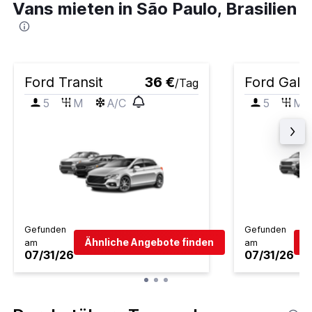
Vans mieten in São Paulo, Brasilien
Ford Transit
36 €
Ford Gala
/Tag
5
M
A/C
5
M
Gefunden
Gefunden
Ähnliche Angebote finden
Ä
am
am
07/31/26
07/31/26