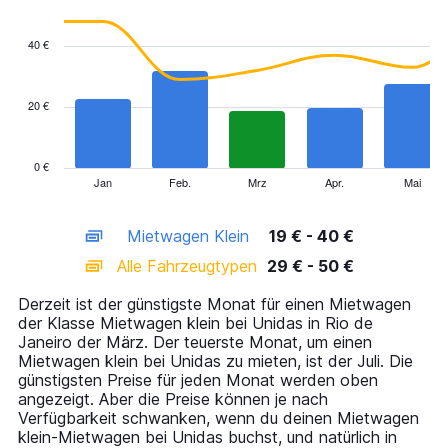
Combination
Chart
graphic.
chart
with
40 €
2
data
series.
20 €
The
chart
has
0 €
1
Jan
Feb.
Mrz
Apr.
Mai
End
of
X
interactive
axis
chart
Mietwagen Klein
19 € - 40 €
displaying
categories.
Alle Fahrzeugtypen
29 € - 50 €
Range:
14
Derzeit ist der günstigste Monat für einen Mietwagen
categories.
der Klasse Mietwagen klein bei Unidas in Rio de
The
Janeiro der März. Der teuerste Monat, um einen
chart
Mietwagen klein bei Unidas zu mieten, ist der Juli. Die
has
günstigsten Preise für jeden Monat werden oben
1
angezeigt. Aber die Preise können je nach
Y
Verfügbarkeit schwanken, wenn du deinen Mietwagen
axis
klein-Mietwagen bei Unidas buchst, und natürlich in
displaying