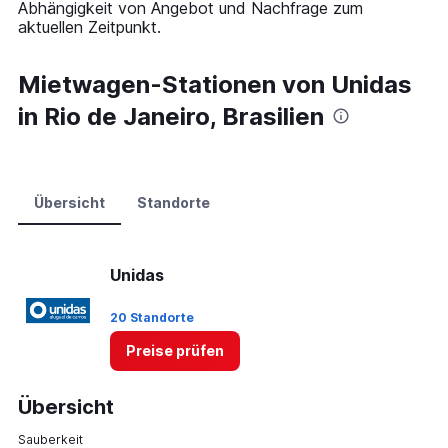
Abhängigkeit von Angebot und Nachfrage zum
values.
aktuellen Zeitpunkt.
Range:
0
to
Mietwagen-Stationen von Unidas
60.
in Rio de Janeiro, Brasilien
Übersicht
Standorte
Unidas
20 Standorte
Preise prüfen
Übersicht
Sauberkeit