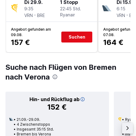
Di 29.9.
1 Stopp
Di 15.9.
9:35
22:45 Std.
6:15
-
Ryanair
-
VRN
BRE
VRN
BR
Angebot gefunden am
Angebot gefunde
09.08.
07.08.
Suchen
157 €
164 €
Suche nach Flügen von Bremen
nach Verona
Hin- und Rückflug ab
152 €
21.09.-29.09.
Ryana
4 Zwischenstopps
03.09
Insgesamt 35:15 Std.
1 Zwi
Bremen bis Verona
Insge