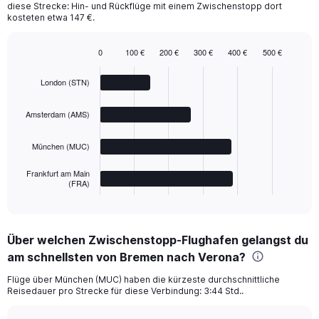
diese Strecke: Hin- und Rückflüge mit einem Zwischenstopp dort
kosteten etwa 147 €.
0
100 €
200 €
300 €
400 €
500 €
Bar
Chart
graphic.
chart
London (STN)
with
4
bars.
Amsterdam (AMS)
The
München (MUC)
chart
has
Frankfurt am Main
1
(FRA)
X
End
of
axis
interactive
displaying
chart
categories.
Über welchen Zwischenstopp-Flughafen gelangst du
Range:
am schnellsten von Bremen nach Verona?
4
categories.
Flüge über München (MUC) haben die kürzeste durchschnittliche
The
Reisedauer pro Strecke für diese Verbindung: 3:44 Std..
chart
has