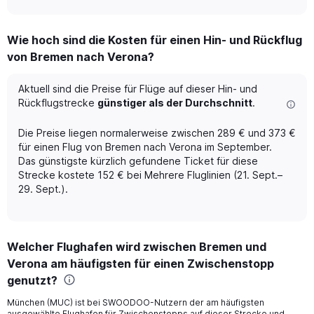
axis
interactive
displaying
chart
categories.
Wie hoch sind die Kosten für einen Hin- und Rückflug
Range:
von Bremen nach Verona?
12
categories.
The
Aktuell sind die Preise für Flüge auf dieser Hin- und
chart
Rückflugstrecke
günstiger als der Durchschnitt
.
has
1
Die Preise liegen normalerweise zwischen 289 € und 373 €
Y
für einen Flug von Bremen nach Verona im September.
axis
Das günstigste kürzlich gefundene Ticket für diese
displaying
Strecke kostete 152 € bei Mehrere Fluglinien (21. Sept.–
values.
Range:
29. Sept.).
0
to
750.
Welcher Flughafen wird zwischen Bremen und
Verona am häufigsten für einen Zwischenstopp
genutzt?
München (MUC) ist bei SWOODOO-Nutzern der am häufigsten
ausgewählte Flughafen für Zwischenstopps auf dieser Strecke und