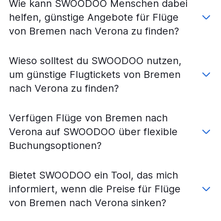
Wie kann SWOODOO Menschen dabei
Flüge von Dortmund nach Venedig M.P.
helfen, günstige Angebote für Flüge
Flüge von Frankfurt Hahn nach Verona
von Bremen nach Verona zu finden?
Flüge von Nürnberg nach Venedig Treviso
Flüge von Weeze, Niederrhein nach Verona
Wieso solltest du SWOODOO nutzen,
Flüge von Dresden nach Venedig M.P.
um günstige Flugtickets von Bremen
Flüge von Frankfurt Hahn nach Venedig Treviso
nach Verona zu finden?
Flüge von Köln nach Verona
Flüge von Hannover nach Venedig Treviso
Verfügen Flüge von Bremen nach
Flüge von Bremen nach Venedig M.P.
Verona auf SWOODOO über flexible
Flüge von Dortmund nach Venedig Treviso
Buchungsoptionen?
Flüge von Dresden nach Venedig Treviso
Flüge von Karlsruhe nach Venedig M.P.
Bietet SWOODOO ein Tool, das mich
Flüge von Bremen nach Venedig Treviso
informiert, wenn die Preise für Flüge
Flüge von Münster nach Venedig M.P.
von Bremen nach Verona sinken?
Flüge von Stuttgart nach Verona
Flüge von Münster nach Venedig Treviso