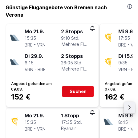
Günstige Flugangebote von Bremen nach
Verona
Mo 21.9.
2 Stopps
Mi 9.9.
15:35
9:10 Std.
17:55
-
Mehrere Fluglinien
-
BRE
VRN
BRE
VR
Di 29.9.
2 Stopps
Di 15.9.
6:15
26:05 Std.
9:35
-
Mehrere Fluglinien
-
VRN
BRE
VRN
BR
Angebot gefunden am
Angebot gefunde
09.08.
07.08.
Suchen
152 €
162 €
Mo 21.9.
1 Stopp
Mi 9.9.
15:35
17:35 Std.
8:45
-
Ryanair
-
BRE
VRN
BRE
VR