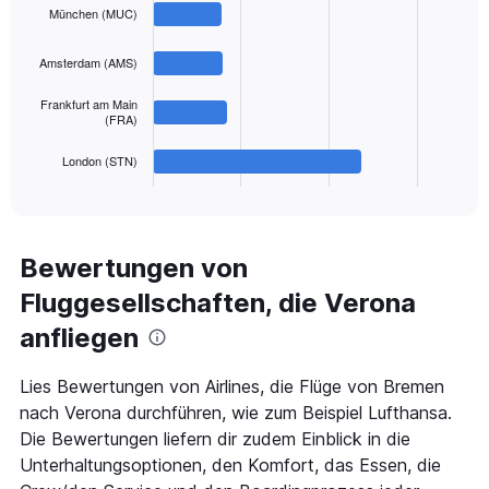
displaying
chart
München (MUC)
with
values.
4
Range:
bars.
0
Amsterdam (AMS)
to
The
600.
Frankfurt am Main
chart
(FRA)
has
1
London (STN)
X
End
of
axis
interactive
displaying
chart
categories.
Range:
Bewertungen von
4
Fluggesellschaften, die Verona
categories.
The
anfliegen
chart
has
1
Lies Bewertungen von Airlines, die Flüge von Bremen
Y
nach Verona durchführen, wie zum Beispiel Lufthansa.
axis
Die Bewertungen liefern dir zudem Einblick in die
displaying
Unterhaltungsoptionen, den Komfort, das Essen, die
values.