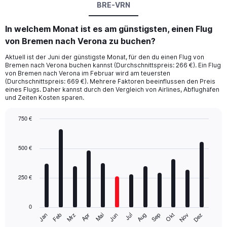
BRE-VRN
In welchem Monat ist es am günstigsten, einen Flug
von Bremen nach Verona zu buchen?
Aktuell ist der Juni der günstigste Monat, für den du einen Flug von
Bremen nach Verona buchen kannst (Durchschnittspreis: 266 €). Ein Flug
von Bremen nach Verona im Februar wird am teuersten
(Durchschnittspreis: 669 €). Mehrere Faktoren beeinflussen den Preis
eines Flugs. Daher kannst durch den Vergleich von Airlines, Abflughäfen
und Zeiten Kosten sparen.
750 €
Bar
Chart
graphic.
chart
with
500 €
12
bars.
250 €
The
chart
has
0
1
Mrz
Jun
Sep
Dez
Jan
Apr
Jul
Okt
Feb
Mai
Aug
Nov
X
End
of