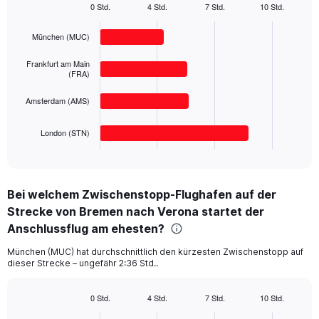
1
0 Std.
4 Std.
7 Std.
10 Std.
Bar
Y
Chart
graphic.
chart
axis
München (MUC)
with
displaying
4
values.
bars.
Frankfurt am Main
Range:
(FRA)
0
The
to
Amsterdam (AMS)
chart
500.
has
1
London (STN)
X
End
of
axis
interactive
displaying
chart
categories.
Bei welchem Zwischenstopp-Flughafen auf der
Range:
Strecke von Bremen nach Verona startet der
4
categories.
Anschlussflug am ehesten?
The
chart
München (MUC) hat durchschnittlich den kürzesten Zwischenstopp auf
dieser Strecke – ungefähr 2:36 Std..
has
1
Y
0 Std.
4 Std.
7 Std.
10 Std.
axis
Bar
Chart
graphic.