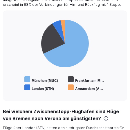
erscheint in 68% der Verbindungen für Hin- und Rückflug mit 1 Stopp.
Pie
Chart
graphic.
chart
with
4
slices.
München (MUC)
Frankfurt am M…
London (STN)
Amsterdam (A…
End
of
interactive
chart
Bei welchem Zwischenstopp-Flughafen sind Flüge
von Bremen nach Verona am günstigsten?
Flüge über London (STN) hatten den niedrigsten Durchschnittspreis für