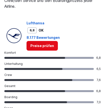
Range:
Crew/den Service und den Boardingprozess jeder
0
Airline.
to
600.
Lufthansa
OK
6,8
8.177 Bewertungen
Preise prüfen
Komfort
6,8
Unterhaltung
6,5
Crew
7,6
Gesamt
6,8
Boarding
7,0