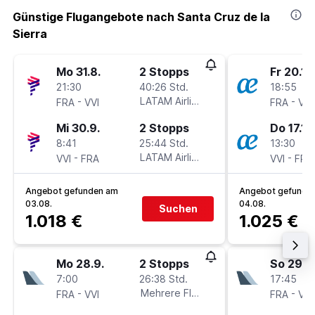
Günstige Flugangebote nach Santa Cruz de la
Sierra
Mo 31.8.
2 Stopps
Fr 20.11.
21:30
40:26 Std.
18:55
-
LATAM Airlines
-
FRA
VVI
FRA
VVI
Mi 30.9.
2 Stopps
Do 17.12
8:41
25:44 Std.
13:30
-
LATAM Airlines
-
VVI
FRA
VVI
FRA
Angebot gefunden am
Angebot gefunde
03.08.
04.08.
Suchen
1.018 €
1.025 €
Mo 28.9.
2 Stopps
So 29.11
7:00
26:38 Std.
17:45
-
Mehrere Fluglinien
-
FRA
VVI
FRA
VVI