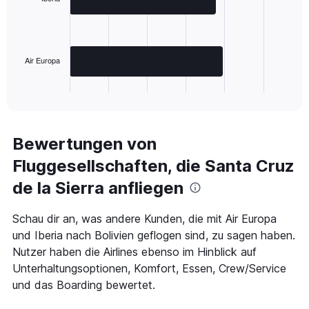
bars.
The
chart
has
Air Europa
1
X
End
of
axis
interactive
displaying
chart
categories.
Range:
Bewertungen von
2
Fluggesellschaften, die Santa Cruz
categories.
The
de la Sierra anfliegen
chart
has
1
Schau dir an, was andere Kunden, die mit Air Europa
Y
und Iberia nach Bolivien geflogen sind, zu sagen haben.
axis
Nutzer haben die Airlines ebenso im Hinblick auf
displaying
Unterhaltungsoptionen, Komfort, Essen, Crew/Service
values.
Range:
und das Boarding bewertet.
0