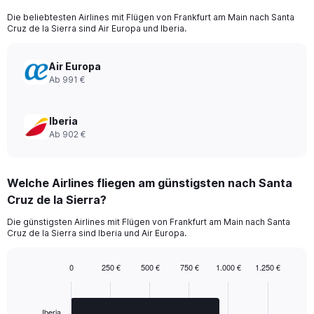
categories.
Die beliebtesten Airlines mit Flügen von Frankfurt am Main nach Santa
The
Cruz de la Sierra sind Air Europa und Iberia.
chart
has
1
Air Europa
Y
Ab 991 €
axis
displaying
values.
Iberia
Range:
Ab 902 €
0
to
1800.
Welche Airlines fliegen am günstigsten nach Santa
Cruz de la Sierra?
Die günstigsten Airlines mit Flügen von Frankfurt am Main nach Santa
Cruz de la Sierra sind Iberia und Air Europa.
0
250 €
500 €
750 €
1.000 €
1.250 €
Bar
Chart
graphic.
chart
with
2
Iberia