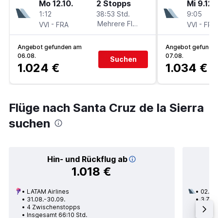
Mo 12.10.
2 Stopps
Mi 9.12.
1:12
38:53 Std.
9:05
-
Mehrere Fluglinien
-
VVI
FRA
VVI
FRA
Angebot gefunden am
Angebot gefunde
06.08.
07.08.
Suchen
1.024 €
1.034 €
Flüge nach Santa Cruz de la Sierra
suchen
Hin- und Rückflug ab
1.018 €
LATAM Airlines
02.10.
31.08.-30.09.
3 Zwi
4 Zwischenstopps
Insge
Insgesamt 66:10 Std.
Frankf