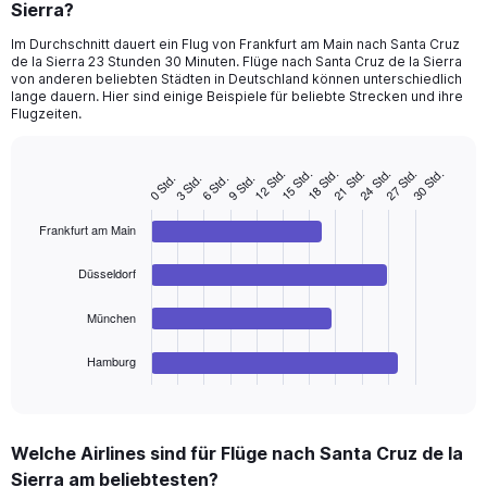
Sierra?
Im Durchschnitt dauert ein Flug von Frankfurt am Main nach Santa Cruz
de la Sierra 23 Stunden 30 Minuten. Flüge nach Santa Cruz de la Sierra
von anderen beliebten Städten in Deutschland können unterschiedlich
lange dauern. Hier sind einige Beispiele für beliebte Strecken und ihre
Flugzeiten.
12 Std.
27 Std.
24 Std.
21 Std.
18 Std.
15 Std.
30 Std.
9 Std.
6 Std.
3 Std.
0 Std.
Bar
Chart
graphic.
chart
with
Frankfurt am Main
4
bars.
Düsseldorf
The
chart
München
has
1
Hamburg
X
End
of
axis
interactive
displaying
chart
categories.
Welche Airlines sind für Flüge nach Santa Cruz de la
Range:
Sierra am beliebtesten?
4