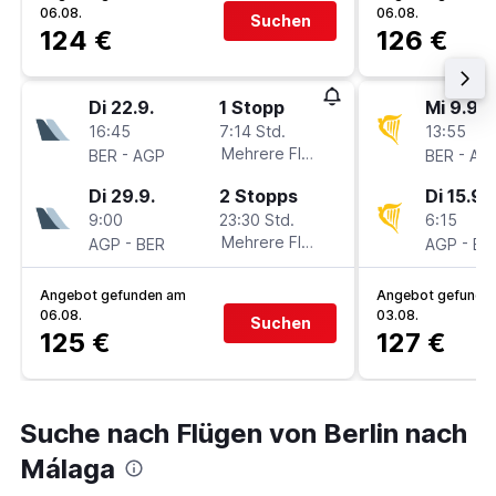
06.08.
06.08.
Suchen
124 €
126 €
Di 22.9.
1 Stopp
Mi 9.9.
16:45
7:14 Std.
13:55
-
Mehrere Fluglinien
-
BER
AGP
BER
AG
Di 29.9.
2 Stopps
Di 15.9.
9:00
23:30 Std.
6:15
-
Mehrere Fluglinien
-
AGP
BER
AGP
BE
Angebot gefunden am
Angebot gefunde
06.08.
03.08.
Suchen
125 €
127 €
Suche nach Flügen von Berlin nach
Málaga