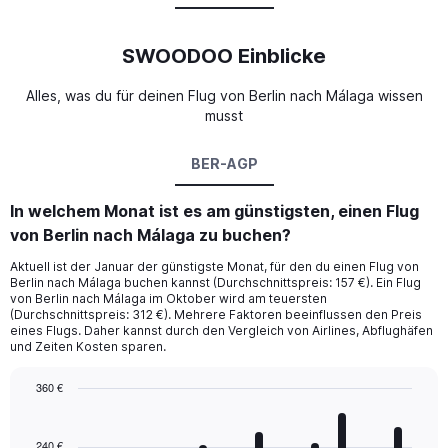
SWOODOO Einblicke
Alles, was du für deinen Flug von Berlin nach Málaga wissen
musst
BER-AGP
In welchem Monat ist es am günstigsten, einen Flug
von Berlin nach Málaga zu buchen?
Aktuell ist der Januar der günstigste Monat, für den du einen Flug von
Berlin nach Málaga buchen kannst (Durchschnittspreis: 157 €). Ein Flug
von Berlin nach Málaga im Oktober wird am teuersten
(Durchschnittspreis: 312 €). Mehrere Faktoren beeinflussen den Preis
eines Flugs. Daher kannst durch den Vergleich von Airlines, Abflughäfen
und Zeiten Kosten sparen.
360 €
Bar
Chart
graphic.
chart
with
240 €