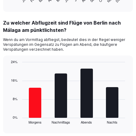
1
End
of
X
interactive
axis
chart
displaying
Zu welcher Abflugzeit sind Flüge von Berlin nach
categories.
Range:
Málaga am pünktlichsten?
14
Wenn du am Vormittag abfliegst, bedeutet dies in der Regel weniger
categories.
Verspätungen im Gegensatz zu Flügen am Abend, die häufigere
The
Verspätungen verzeichnet haben.
chart
has
24%
1
Bar
Y
Chart
graphic.
chart
axis
with
16%
displaying
4
values.
bars.
Range:
0
8%
The
to
chart
40.
has
1
0%
Morgens
Nachmittags
Abends
Nachts
X
End
of
axis
interactive
displaying
chart