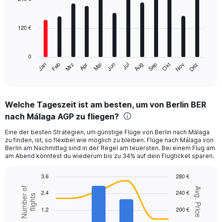
12
bars.
120 €
The
chart
has
0
1
Mrz
Jun
Sep
Dez
Jan
Apr
Jul
Okt
Feb
Mai
Aug
Nov
X
End
of
axis
interactive
displaying
chart
categories.
Welche Tageszeit ist am besten, um von Berlin BER
Range:
nach Málaga AGP zu fliegen?
12
categories.
Eine der besten Strategien, um günstige Flüge von Berlin nach Málaga
The
zu finden, ist, so flexibel wie möglich zu bleiben. Flüge nach Málaga von
chart
Berlin am Nachmittag sind in der Regel am teuersten. Bei einem Flug am
has
am Abend könntest du wiederum bis zu 34% auf dein Flugticket sparen.
1
Y
3.6
280 €
axis
Combination
Chart
Number of
Avg. Price
displaying
2.4
240 €
graphic.
chart
flights
values.
with
1.2
200 €
Range:
2
data
0