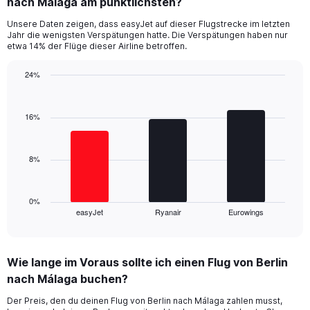
nach Málaga am pünktlichsten?
7
categories.
Unsere Daten zeigen, dass easyJet auf dieser Flugstrecke im letzten
The
Jahr die wenigsten Verspätungen hatte. Die Verspätungen haben nur
chart
etwa 14% der Flüge dieser Airline betroffen.
has
1
24%
Y
Bar
Chart
axis
graphic.
chart
displaying
with
16%
values.
3
Range:
bars.
0
8%
to
The
24.
chart
has
1
0%
easyJet
Ryanair
Eurowings
X
End
of
axis
interactive
displaying
chart
categories.
Wie lange im Voraus sollte ich einen Flug von Berlin
Range:
nach Málaga buchen?
3
categories.
Der Preis, den du deinen Flug von Berlin nach Málaga zahlen musst,
The