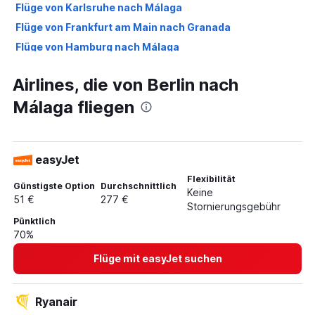
Flüge von Karlsruhe nach Málaga
Flüge von Frankfurt am Main nach Granada
Flüge von Hamburg nach Málaga
Flüge von Frankfurt Hahn nach Málaga
Airlines, die von Berlin nach
Flüge von München nach Granada
Málaga fliegen
Flüge von Düsseldorf nach Jerez de la Frontera
Flüge von Frankfurt am Main nach Sevilla
Flüge von Stuttgart nach Granada
easyJet
Flüge von Berlin nach Granada
Flexibilität
Flüge von München nach Sevilla
Günstigste Option
Durchschnittlich
Keine
51 €
277 €
Flüge von Weeze, Niederrhein nach Sevilla
Stornierungsgebühr
Pünktlich
Flüge von Köln nach Sevilla
70%
Flüge von Nürnberg nach Málaga
Flüge mit easyJet suchen
Flüge von Hamburg nach Granada
Flüge von Stuttgart nach Sevilla
Ryanair
Flüge von Berlin nach Sevilla