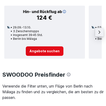
Hin- und Rückflug ab
124 €
29.09.-13.10.
03.10.
3 Zwischenstopps
1 Zwi
Insgesamt 39:45 Std.
Insge
Berlin bis Málaga
Berlin
Angebote suchen
SWOODOO Preisfinder
Verwende die Filter unten, um Flüge von Berlin nach
Málaga zu finden und zu vergleichen, die am besten zu dir
passen.