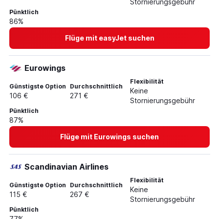
Stornierungsgebühr
Flüge von Münster nach Málaga
Pünktlich
Flüge von Hannover nach Sevilla
86%
Flüge von Stuttgart nach Jerez de la Frontera
Flüge mit easyJet suchen
Flüge von Karlsruhe nach Sevilla
Flüge von Düsseldorf nach Almería
Eurowings
Flüge von Hannover nach Granada
Flexibilität
Günstigste Option
Durchschnittlich
Flüge von Dortmund nach Málaga
Keine
106 €
271 €
Stornierungsgebühr
Flüge von Frankfurt Hahn nach Granada
Pünktlich
Flüge von Leipzig nach Sevilla
87%
Flüge mit Eurowings suchen
Scandinavian Airlines
Flexibilität
Günstigste Option
Durchschnittlich
Keine
115 €
267 €
Stornierungsgebühr
Pünktlich
77%