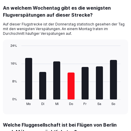
categories.
An welchem Wochentag gibt es die wenigsten
Range:
Flugverspätungen auf dieser Strecke?
4
categories.
Auf dieser Flugstrecke ist der Donnerstag statistisch gesehen der Tag
The
mit den wenigsten Verspätungen. An einem Montag traten im
chart
Durchschnitt häufiger Verspätungen auf.
has
1
24%
Y
Bar
Chart
axis
graphic.
chart
displaying
with
16%
values.
7
Range:
bars.
0
8%
to
The
24.
chart
has
1
0%
Mo
Di
Mi
Do
Fr
Sa
So
X
End
of
axis
interactive
displaying
chart
categories.
Welche Fluggesellschaft ist bei Flügen von Berlin
Range: