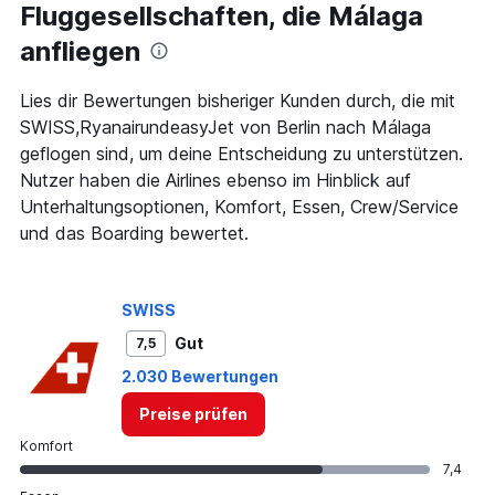
Fluggesellschaften, die Málaga
categories.
The
anfliegen
chart
has
1
Lies dir Bewertungen bisheriger Kunden durch, die mit
Y
SWISS,RyanairundeasyJet von Berlin nach Málaga
axis
geflogen sind, um deine Entscheidung zu unterstützen.
displaying
Nutzer haben die Airlines ebenso im Hinblick auf
values.
Range:
Unterhaltungsoptionen, Komfort, Essen, Crew/Service
0
und das Boarding bewertet.
to
450.
SWISS
Gut
7,5
2.030 Bewertungen
Preise prüfen
Komfort
7,4