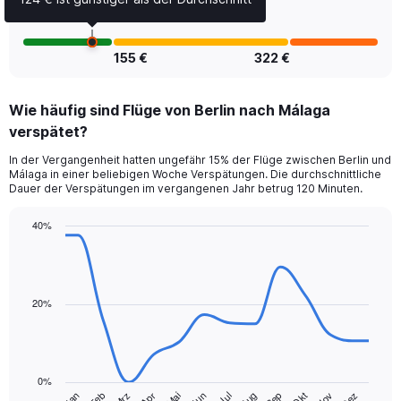
of
flights.
155 €
322 €
Wie häufig sind Flüge von Berlin nach Málaga
verspätet?
In der Vergangenheit hatten ungefähr 15% der Flüge zwischen Berlin und
Málaga in einer beliebigen Woche Verspätungen. Die durchschnittliche
Dauer der Verspätungen im vergangenen Jahr betrug 120 Minuten.
40%
Line
Chart
graphic.
chart
with
14
data
20%
points.
The
chart
0%
has
Jan
Feb
Mrz
Apr
Mai
Jun
Jul
Aug
Sep
Okt
Nov
Dez