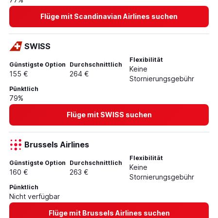
Flüge mit Scandinavian Airlines suchen
SWISS
Flexibilität
Günstigste Option
Durchschnittlich
Keine
155 €
264 €
Stornierungsgebühr
Pünktlich
79%
Flüge mit SWISS suchen
Brussels Airlines
Flexibilität
Günstigste Option
Durchschnittlich
Keine
160 €
263 €
Stornierungsgebühr
Pünktlich
Nicht verfügbar
Flüge mit Brussels Airlines suchen