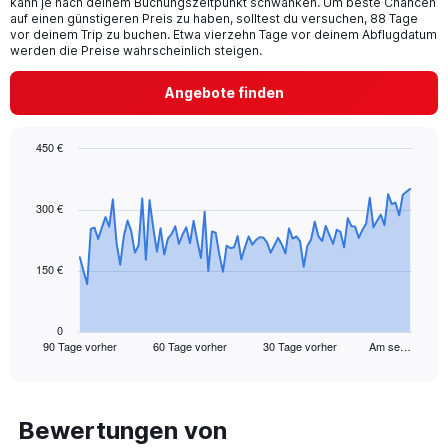
kann je nach deinem Buchungszeitpunkt schwanken. Um beste Chancen
chart
auf einen günstigeren Preis zu haben, solltest du versuchen, 88 Tage
has
vor deinem Trip zu buchen. Etwa vierzehn Tage vor deinem Abflugdatum
1
werden die Preise wahrscheinlich steigen.
Y
axis
Angebote finden
displaying
values.
Range:
450 €
0
Chart
Chart
to
graphic.
with
24.
91
300 €
data
points.
150 €
The
chart
has
1
0
90 Tage vorher
60 Tage vorher
30 Tage vorher
Am se…
X
End
of
axis
interactive
displaying
chart
categories.
Range:
Bewertungen von
91