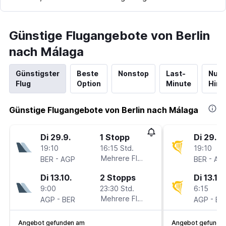
Günstige Flugangebote von Berlin
nach Málaga
Günstigster
Beste
Nonstop
Last-
Nur
Flug
Option
Minute
Hinf
Günstige Flugangebote von Berlin nach Málaga
Di 29.9.
1 Stopp
Di 29.9.
19:10
16:15 Std.
19:10
-
Mehrere Fluglinien
-
BER
AGP
BER
AG
Di 13.10.
2 Stopps
Di 13.10.
9:00
23:30 Std.
6:15
-
Mehrere Fluglinien
-
AGP
BER
AGP
BE
Angebot gefunden am
Angebot gefunde