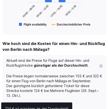
series.
to
18:00 – 0:00
00:00 – 06:00
06:00 – 12:00
12:00 – 18:00
360.
The
chart
has
Flight availability
Durchschnittlicher Preis
1
End
of
X
interactive
axis
chart
displaying
Wie hoch sind die Kosten für einen Hin- und Rückflug
categories.
Range:
von Berlin nach Málaga?
6
categories.
Aktuell sind die Preise für Flüge auf dieser Hin- und
The
Rückflugstrecke
günstiger als der Durchschnitt
.
chart
has
Die Preise liegen normalerweise zwischen 155 € und 322 €
2
Y
für einen Flug von Berlin nach Málaga im September.
axes
Das günstigste kürzlich gefundene Ticket für diese
displaying
Strecke kostete 124 € bei Mehrere Fluglinien (29. Sept.–
Avg.
13. Okt.).
Price
and
Number
124 € ist günstiger als der Durchschnitt