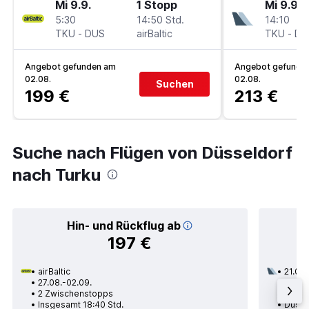
Mi 9.9.
1 Stopp
Mi 9.9.
5:30
14:50 Std.
14:10
TKU
-
DUS
airBaltic
TKU
-
DU
Angebot gefunden am
Angebot gefunde
02.08.
02.08.
Suchen
199 €
213 €
Suche nach Flügen von Düsseldorf
nach Turku
Hin- und Rückflug ab
197 €
airBaltic
21.08.
27.08.-02.09.
1 Zwi
2 Zwischenstopps
Insge
Insgesamt 18:40 Std.
Düsse