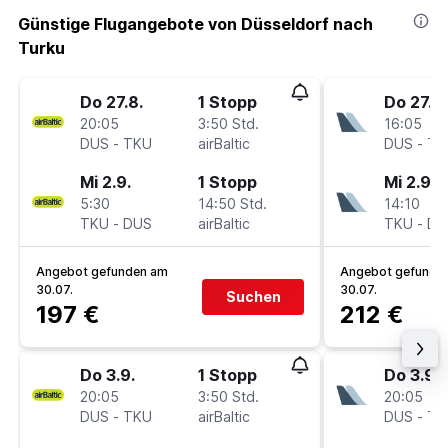
Günstige Flugangebote von Düsseldorf nach
Turku
Do 27.8.
1 Stopp
Do 27.8.
20:05
3:50 Std.
16:05
DUS
-
TKU
airBaltic
DUS
-
TK
Mi 2.9.
1 Stopp
Mi 2.9.
5:30
14:50 Std.
14:10
TKU
-
DUS
airBaltic
TKU
-
DU
Angebot gefunden am
Angebot gefunde
30.07.
30.07.
Suchen
197 €
212 €
Do 3.9.
1 Stopp
Do 3.9.
20:05
3:50 Std.
20:05
DUS
-
TKU
airBaltic
DUS
-
TK