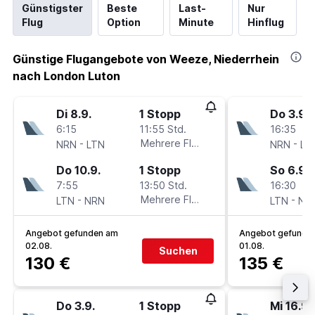
Günstigster
Beste
Last-
Nur
Flug
Option
Minute
Hinflug
Günstige Flugangebote von Weeze, Niederrhein
nach London Luton
Di 8.9.
1 Stopp
Do 3.9.
6:15
11:55 Std.
16:35
-
Mehrere Fluglinien
-
NRN
LTN
NRN
LT
Do 10.9.
1 Stopp
So 6.9.
7:55
13:50 Std.
16:30
-
Mehrere Fluglinien
-
LTN
NRN
LTN
NR
Angebot gefunden am
Angebot gefunde
02.08.
01.08.
Suchen
130 €
135 €
Do 3.9.
1 Stopp
Mi 16.9.