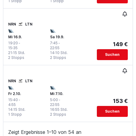
1 Stopp
1 Stopp
NRN
LTN
Mi 16.9.
Sa 19.9.
19:20
-
7:45
-
149 €
15:35
22:55
21:15 Std.
14:10 Std.
Suchen
2 Stopps
2 Stopps
NRN
LTN
Fr 2.10.
Mi 7.10.
15:40
-
5:00
-
153 €
4:55
22:55
14:15 Std.
16:55 Std.
Suchen
1 Stopp
2 Stopps
Zeigt Ergebnisse 1–10 von 54 an