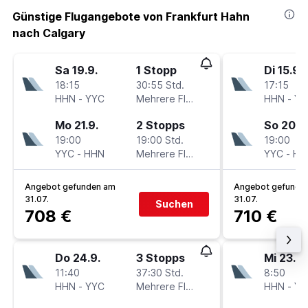
Günstige Flugangebote von Frankfurt Hahn
nach Calgary
Sa 19.9.
1 Stopp
Di 15.9.
18:15
30:55 Std.
17:15
HHN
-
YYC
Mehrere Fluglinien
HHN
-
YY
Mo 21.9.
2 Stopps
So 20.9
19:00
19:00 Std.
19:00
YYC
-
HHN
Mehrere Fluglinien
YYC
-
HH
Angebot gefunden am
Angebot gefunde
31.07.
31.07.
Suchen
708 €
710 €
Do 24.9.
3 Stopps
Mi 23.9.
11:40
37:30 Std.
8:50
HHN
-
YYC
Mehrere Fluglinien
HHN
-
YY