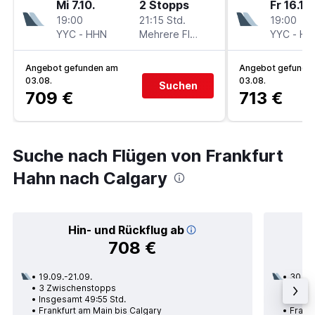
Mi 7.10.
2 Stopps
Fr 16.10.
19:00
21:15 Std.
19:00
YYC
-
HHN
Mehrere Fluglinien
YYC
-
HH
Angebot gefunden am
Angebot gefunde
03.08.
03.08.
Suchen
709 €
713 €
Suche nach Flügen von Frankfurt
Hahn nach Calgary
Hin- und Rückflug ab
708 €
19.09.-21.09.
30.08
3 Zwischenstopps
2 Zwi
Insgesamt 49:55 Std.
Insge
Frankfurt am Main bis Calgary
Frankf