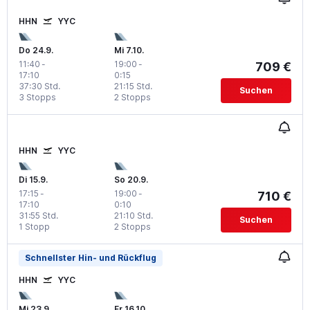
HHN
YYC
Do 24.9.
Mi 7.10.
11:40
-
19:00
-
709 €
17:10
0:15
37:30 Std.
21:15 Std.
Suchen
3 Stopps
2 Stopps
HHN
YYC
Di 15.9.
So 20.9.
17:15
-
19:00
-
710 €
17:10
0:10
31:55 Std.
21:10 Std.
Suchen
1 Stopp
2 Stopps
Schnellster Hin- und Rückflug
HHN
YYC
Mi 23.9.
Fr 16.10.