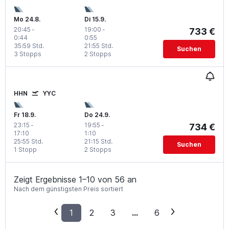
Mo 24.8.
Di 15.9.
20:45
-
19:00
-
733 €
0:44
0:55
35:59 Std.
21:55 Std.
Suchen
3 Stopps
2 Stopps
HHN
YYC
Fr 18.9.
Do 24.9.
23:15
-
19:55
-
734 €
17:10
1:10
25:55 Std.
21:15 Std.
Suchen
1 Stopp
2 Stopps
Zeigt Ergebnisse 1–10 von 56 an
Nach dem günstigsten Preis sortiert
1
2
3
...
6