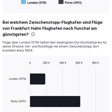
London (STN)
Porto (OPO)
End
of
interactive
chart
Bei welchem Zwischenstopp-Flughafen sind Flüge
von Frankfurt Hahn Flughafen nach Funchal am
günstigsten?
Flüge über London (STN) hatten den niedrigsten Durchschnittspreis für
diese Strecke: Hin- und Rückflüge mit einem Zwischenstopp dort
kosteten etwa 189 €.
0
200 €
400 €
600 €
800 €
Bar
Chart
graphic.
chart
with
2
London (STN)
bars.
The
chart
has
Porto (OPO)
1
X
End