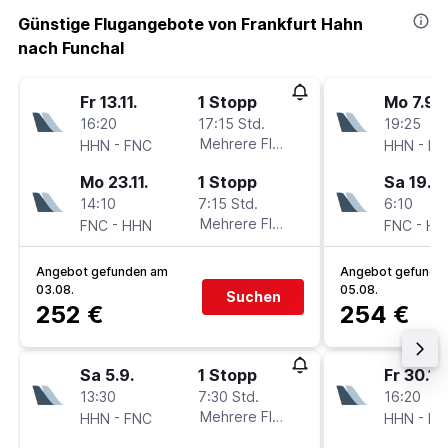
Günstige Flugangebote von Frankfurt Hahn
nach Funchal
Fr 13.11.
1 Stopp
Mo 7.9.
16:20
17:15 Std.
19:25
-
Mehrere Fluglinien
-
HHN
FNC
HHN
FN
Mo 23.11.
1 Stopp
Sa 19.9.
14:10
7:15 Std.
6:10
-
Mehrere Fluglinien
-
FNC
HHN
FNC
HH
Angebot gefunden am
Angebot gefunde
03.08.
05.08.
Suchen
252 €
254 €
Sa 5.9.
1 Stopp
Fr 30.10
13:30
7:30 Std.
16:20
-
Mehrere Fluglinien
-
HHN
FNC
HHN
FN