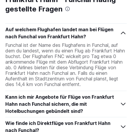
2
gestellte Fragen
categories.
The
chart
has
Auf welchem Flughafen landet man bei Flügen
1
nach Funchal von Frankfurt Hahn?
Y
axis
Funchal ist der Name des Flughafens in Funchal, auf
displaying
dem du landest, wenn du einen Flug ab Frankfurt Hahn
values.
buchst. Der Flughafen FNC wickelt pro Tag etwa 0
Range:
ankommende Flüge mit dem Abflugort Frankfurt Hahn
0
ab. 0 Airlines bieten für diese Verbindung Flüge von
to
Frankfurt Hahn nach Funchal an. Falls du einen
600.
Aufenthalt im Stadtzentrum von Funchal planst, liegt
dies 14,4 km von Funchal entfernt.
Kann ich mir Angebote für Flüge von Frankfurt
Hahn nach Funchal sichern, die mit
Hotelbuchungen gebündelt sind?
Wie finde ich Direktflüge von Frankfurt Hahn
nach Funchal?