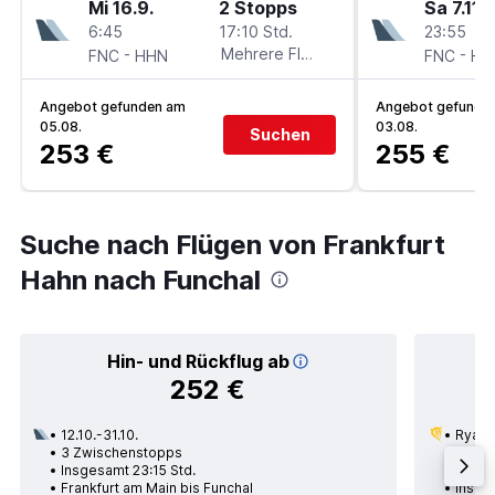
Mi 16.9.
2 Stopps
Sa 7.11.
6:45
17:10 Std.
23:55
-
Mehrere Fluglinien
-
FNC
HHN
FNC
HH
Angebot gefunden am
Angebot gefunde
05.08.
03.08.
Suchen
253 €
255 €
Suche nach Flügen von Frankfurt
Hahn nach Funchal
Hin- und Rückflug ab
252 €
12.10.-31.10.
Ryana
3 Zwischenstopps
22.09.
Insgesamt 23:15 Std.
1 Zwi
Frankfurt am Main bis Funchal
Insge