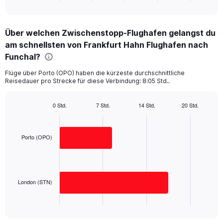
of
axis
interactive
displaying
chart
categories.
Über welchen Zwischenstopp-Flughafen gelangst du
Range:
am schnellsten von Frankfurt Hahn Flughafen nach
2
categories.
Funchal?
The
chart
Flüge über Porto (OPO) haben die kürzeste durchschnittliche
Reisedauer pro Strecke für diese Verbindung: 8:05 Std..
has
1
Y
0 Std.
7 Std.
14 Std.
20 Std.
axis
Bar
Chart
displaying
graphic.
chart
with
values.
2
Porto (OPO)
Range:
bars.
0
to
The
800.
chart
has
London (STN)
1
X
End
of
axis
interactive
displaying
chart