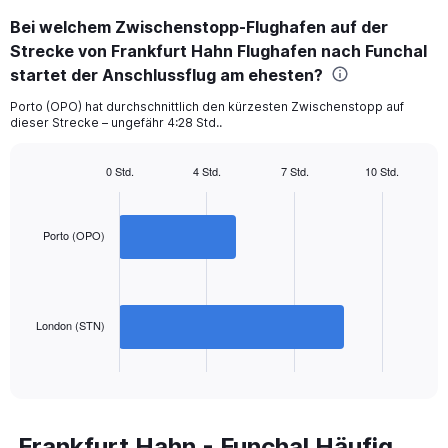
categories.
Bei welchem Zwischenstopp-Flughafen auf der
Range:
Strecke von Frankfurt Hahn Flughafen nach Funchal
2
categories.
startet der Anschlussflug am ehesten?
The
chart
Porto (OPO) hat durchschnittlich den kürzesten Zwischenstopp auf
dieser Strecke – ungefähr 4:28 Std..
has
1
Y
0 Std.
4 Std.
7 Std.
10 Std.
axis
Bar
Chart
displaying
graphic.
chart
with
values.
2
Porto (OPO)
Range:
bars.
0
to
The
1200.
chart
has
London (STN)
1
X
End
of
axis
interactive
displaying
chart
categories.
Range:
Frankfurt Hahn - Funchal Häufig