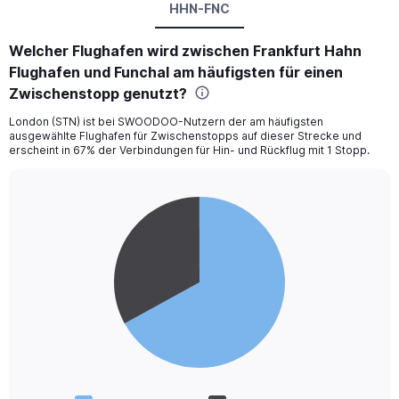
HHN-FNC
Welcher Flughafen wird zwischen Frankfurt Hahn
Flughafen und Funchal am häufigsten für einen
Zwischenstopp genutzt?
London (STN) ist bei SWOODOO-Nutzern der am häufigsten
ausgewählte Flughafen für Zwischenstopps auf dieser Strecke und
erscheint in 67% der Verbindungen für Hin- und Rückflug mit 1 Stopp.
Pie
Chart
graphic.
chart
with
2
slices.