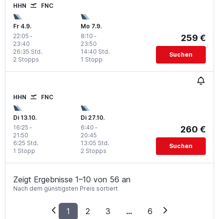
HHN
FNC
Fr 4.9.
Mo 7.9.
22:05
-
8:10
-
259 €
23:40
23:50
26:35 Std.
14:40 Std.
Suchen
2 Stopps
1 Stopp
HHN
FNC
Di 13.10.
Di 27.10.
16:25
-
6:40
-
260 €
21:50
20:45
6:25 Std.
13:05 Std.
Suchen
1 Stopp
2 Stopps
Zeigt Ergebnisse 1–10 von 56 an
Nach dem günstigsten Preis sortiert
1
2
3
...
6