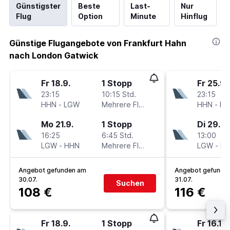
Günstigster
Beste
Last-
Nur
Flug
Option
Minute
Hinflug
Günstige Flugangebote von Frankfurt Hahn
nach London Gatwick
Fr 18.9.
1 Stopp
Fr 25.9.
23:15
10:15 Std.
23:15
HHN
-
LGW
Mehrere Fluglinien
HHN
-
L
Mo 21.9.
1 Stopp
Di 29.9.
16:25
6:45 Std.
13:00
LGW
-
HHN
Mehrere Fluglinien
LGW
-
H
Angebot gefunden am
Angebot gefunde
30.07.
31.07.
Suchen
108 €
116 €
Fr 18.9.
1 Stopp
Fr 16.10.