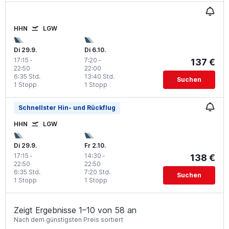
HHN
LGW
Di 29.9.
Di 6.10.
17:15
-
7:20
-
137 €
22:50
22:00
6:35 Std.
13:40 Std.
Suchen
1 Stopp
1 Stopp
Schnellster Hin- und Rückflug
HHN
LGW
Di 29.9.
Fr 2.10.
17:15
-
14:30
-
138 €
22:50
22:50
6:35 Std.
7:20 Std.
Suchen
1 Stopp
1 Stopp
Zeigt Ergebnisse 1–10 von 58 an
Nach dem günstigsten Preis sortiert