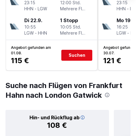
23:15
12:00 Std.
23:15
HHN
-
LGW
Mehrere Fluglinien
HHN
-
L
Di 22.9.
1 Stopp
Mo 19.10
10:55
10:05 Std.
16:25
LGW
-
HHN
Mehrere Fluglinien
LGW
-
H
Angebot gefunden am
Angebot gefunde
01.08.
30.07.
Suchen
115 €
121 €
Suche nach Flügen von Frankfurt
Hahn nach London Gatwick
Hin- und Rückflug ab
108 €