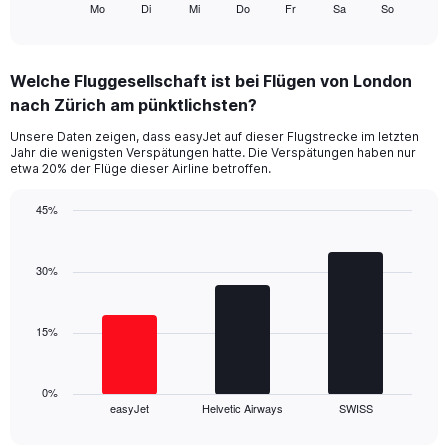
Mo
Di
Mi
Do
Fr
Sa
So
X
End
of
axis
interactive
displaying
chart
categories.
Welche Fluggesellschaft ist bei Flügen von London
Range:
nach Zürich am pünktlichsten?
7
categories.
Unsere Daten zeigen, dass easyJet auf dieser Flugstrecke im letzten
The
Jahr die wenigsten Verspätungen hatte. Die Verspätungen haben nur
chart
etwa 20% der Flüge dieser Airline betroffen.
has
1
45%
Y
Bar
Chart
axis
graphic.
chart
displaying
with
30%
values.
3
Range:
bars.
0
15%
to
The
45.
chart
has
1
0%
easyJet
Helvetic Airways
SWISS
X
End
of
axis
interactive
displaying
chart