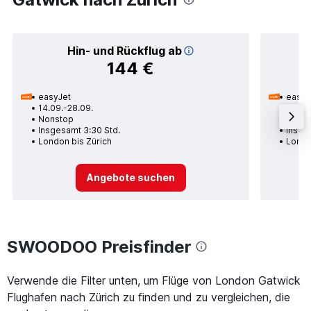
Hin- und Rückflug ab
144 €
easyJet
easyJ
14.09.-28.09.
23.08
Nonstop
1 Zwi
Insgesamt 3:30 Std.
Insge
London bis Zürich
Londo
Angebote suchen
SWOODOO Preisfinder
Verwende die Filter unten, um Flüge von London Gatwick
Flughafen nach Zürich zu finden und zu vergleichen, die