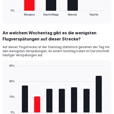
chart
60.
has
1
0%
Morgens
Nachmittags
Abends
Nachts
X
End
of
axis
interactive
displaying
chart
categories.
An welchem Wochentag gibt es die wenigsten
Range:
Flugverspätungen auf dieser Strecke?
4
categories.
Auf dieser Flugstrecke ist der Dienstag statistisch gesehen der Tag mit
The
den wenigsten Verspätungen. An einem Sonntag traten im Durchschnitt
chart
häufiger Verspätungen auf.
has
1
45%
Y
Bar
Chart
axis
graphic.
chart
displaying
with
30%
values.
7
Range:
bars.
0
15%
to
The
36.
chart
has
1
0%