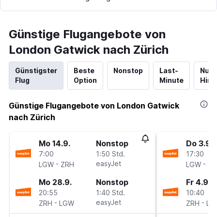
Günstige Flugangebote von
London Gatwick nach Zürich
Günstigster
Beste
Nonstop
Last-
Nur
Flug
Option
Minute
Hinf
Günstige Flugangebote von London Gatwick
nach Zürich
Mo 14.9.
Nonstop
Do 3.9.
7:00
1:50 Std.
17:30
-
easyJet
-
LGW
ZRH
LGW
ZR
Mo 28.9.
Nonstop
Fr 4.9.
20:55
1:40 Std.
10:40
-
easyJet
-
ZRH
LGW
ZRH
LG