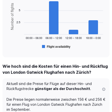
displaying
Bar
Chart
Number of flights
values.
graphic.
chart
Range:
5
with
0
6
to
bars.
2.5
240.
The
chart
00:00 – 06:00
06:00 – 12:00
12:00 – 18:00
18:00 – 0:00
has
1
Flight availability
X
End
of
axis
interactive
displaying
chart
categories.
Wie hoch sind die Kosten für einen Hin- und Rückflug
Range:
von London Gatwick Flughafen nach Zürich?
6
categories.
The
Aktuell sind die Preise für Flüge auf dieser Hin- und
chart
Rückflugstrecke
günstiger als der Durchschnitt
.
has
1
Die Preise liegen normalerweise zwischen 156 € und 256 €
Y
für einen Flug von London Gatwick Flughafen nach Zürich
axis
im September.
displaying