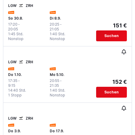
LGW
ZRH
So 30.8.
Di 8.9.
17:20
-
20:25
-
151 €
20:05
21:05
1:45 Std.
1:40 Std.
Suchen
Nonstop
Nonstop
LGW
ZRH
Do 1.10.
Mo 5.10.
17:35
-
20:55
-
152 €
9:15
21:35
14:40 Std.
1:40 Std.
Suchen
1 Stopp
Nonstop
LGW
ZRH
Do 3.9.
Do 17.9.