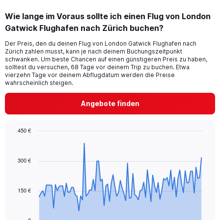
categories.
Wie lange im Voraus sollte ich einen Flug von London
Range:
Gatwick Flughafen nach Zürich buchen?
3
categories.
Der Preis, den du deinen Flug von London Gatwick Flughafen nach
The
Zürich zahlen musst, kann je nach deinem Buchungszeitpunkt
chart
schwanken. Um beste Chancen auf einen günstigeren Preis zu haben,
has
solltest du versuchen, 68 Tage vor deinem Trip zu buchen. Etwa
1
vierzehn Tage vor deinem Abflugdatum werden die Preise
wahrscheinlich steigen.
Y
axis
displaying
Angebote finden
values.
Range:
0
450 €
to
Chart
Chart
45.
graphic.
with
91
300 €
data
points.
150 €
The
chart
has
1
0