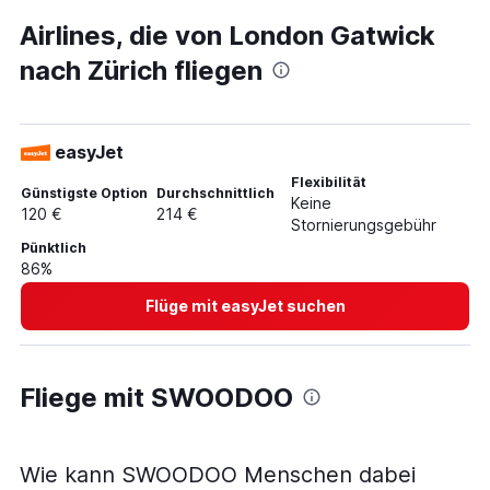
Flüge nach Frankfurt am Main
Airlines, die von London Gatwick
Flüge nach München
nach Zürich fliegen
Flüge nach Istanbul
Flüge nach Wien
Flüge nach Barcelona
easyJet
Flüge nach Bangkok
Flexibilität
Flüge nach Athen
Günstigste Option
Durchschnittlich
Keine
120 €
214 €
Flüge nach Hamburg
Stornierungsgebühr
Pünktlich
Flüge nach Hurghada
86%
Flüge nach Denpasar
Flüge mit easyJet suchen
Flüge nach Stuttgart
Flüge nach New York
Flüge nach Berlin
Fliege mit SWOODOO
Flüge nach Izmir
Flüge nach Málaga
Wie kann SWOODOO Menschen dabei