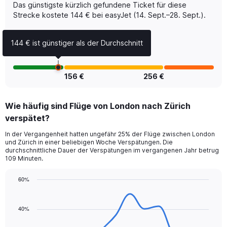
Das günstigste kürzlich gefundene Ticket für diese
Number
of
Strecke kostete 144 € bei easyJet (14. Sept.–28. Sept.).
flights.
Range:
144 € ist günstiger als der Durchschnitt
0
to
7.5.
156 €
256 €
Wie häufig sind Flüge von London nach Zürich
verspätet?
In der Vergangenheit hatten ungefähr 25% der Flüge zwischen London
und Zürich in einer beliebigen Woche Verspätungen. Die
durchschnittliche Dauer der Verspätungen im vergangenen Jahr betrug
109 Minuten.
60%
Line
Chart
graphic.
chart
with
40%
14
data