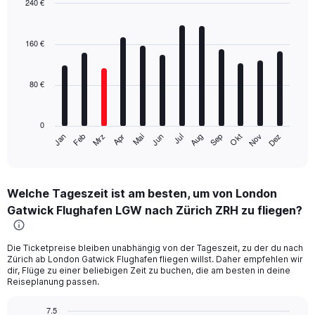
240 €
Bar
Chart
graphic.
chart
with
160 €
12
bars.
80 €
The
chart
has
0
1
Mrz
Jun
Sep
Dez
Jan
Apr
Jul
Okt
Feb
Mai
Aug
Nov
X
End
of
axis
interactive
displaying
chart
categories.
Welche Tageszeit ist am besten, um von London
Range:
Gatwick Flughafen LGW nach Zürich ZRH zu fliegen?
12
categories.
The
Die Ticketpreise bleiben unabhängig von der Tageszeit, zu der du nach
chart
Zürich ab London Gatwick Flughafen fliegen willst. Daher empfehlen wir
has
dir, Flüge zu einer beliebigen Zeit zu buchen, die am besten in deine
1
Reiseplanung passen.
Y
axis
7.5