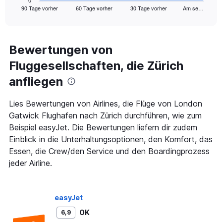
90 Tage vorher
60 Tage vorher
30 Tage vorher
Am se…
X
End
of
axis
interactive
displaying
chart
categories.
Range:
Bewertungen von
91
Fluggesellschaften, die Zürich
categories.
The
anfliegen
chart
has
1
Lies Bewertungen von Airlines, die Flüge von London
Y
Gatwick Flughafen nach Zürich durchführen, wie zum
axis
Beispiel easyJet. Die Bewertungen liefern dir zudem
displaying
Einblick in die Unterhaltungsoptionen, den Komfort, das
values.
Range:
Essen, die Crew/den Service und den Boardingprozess
0
jeder Airline.
to
450.
easyJet
OK
6,9