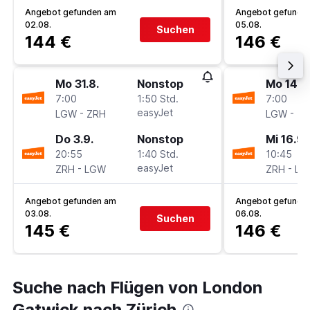
Angebot gefunden am
Angebot gefunde
02.08.
05.08.
Suchen
144 €
146 €
Mo 31.8.
Nonstop
Mo 14.9
7:00
1:50 Std.
7:00
-
easyJet
-
LGW
ZRH
LGW
ZR
Do 3.9.
Nonstop
Mi 16.9.
20:55
1:40 Std.
10:45
-
easyJet
-
ZRH
LGW
ZRH
LG
Angebot gefunden am
Angebot gefunde
03.08.
06.08.
Suchen
145 €
146 €
Suche nach Flügen von London
Gatwick nach Zürich