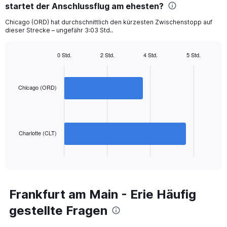
categories.
startet der Anschlussflug am ehesten?
The
chart
Chicago (ORD) hat durchschnittlich den kürzesten Zwischenstopp auf
dieser Strecke – ungefähr 3:03 Std..
has
1
Y
0 Std.
2 Std.
4 Std.
5 Std.
axis
Bar
Chart
displaying
graphic.
chart
with
values.
2
Chicago (ORD)
Range:
bars.
0
to
The
1200.
chart
has
Charlotte (CLT)
1
X
End
of
axis
interactive
displaying
chart
categories.
Range:
Frankfurt am Main - Erie Häufig
2
gestellte Fragen
categories.
The