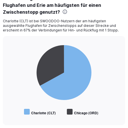
Flughafen und Erie am häufigsten für einen
Zwischenstopp genutzt?
Charlotte (CLT) ist bei SWOODOO-Nutzern der am häufigsten
ausgewählte Flughafen für Zwischenstopps auf dieser Strecke und
erscheint in 67% der Verbindungen für Hin- und Rückflug mit 1 Stopp.
Pie
Chart
graphic.
chart
with
2
slices.
Charlotte (CLT)
Chicago (ORD)
End
of
interactive
chart