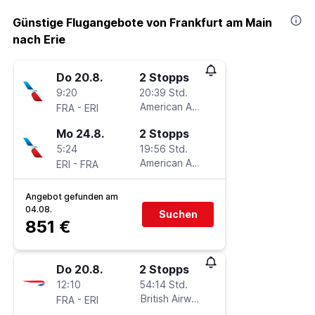
Günstige Flugangebote von Frankfurt am Main
nach Erie
Do 20.8.
2 Stopps
9:20
20:39 Std.
-
American Airlines
FRA
ERI
Mo 24.8.
2 Stopps
5:24
19:56 Std.
-
American Airlines
ERI
FRA
Angebot gefunden am
04.08.
Suchen
851 €
Do 20.8.
2 Stopps
12:10
54:14 Std.
-
British Airways
FRA
ERI