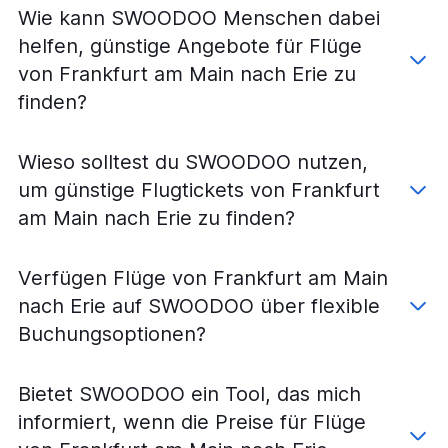
Flüge von Frankfurt am Main nach State College
Wie kann SWOODOO Menschen dabei
Flüge von Frankfurt am Main nach Harrisburg
helfen, günstige Angebote für Flüge
Flüge von Frankfurt am Main nach Allentown
von Frankfurt am Main nach Erie zu
Flüge von Frankfurt am Main nach Elmira
finden?
Flüge von Frankfurt am Main nach Williamsport
Wieso solltest du SWOODOO nutzen,
um günstige Flugtickets von Frankfurt
am Main nach Erie zu finden?
Verfügen Flüge von Frankfurt am Main
nach Erie auf SWOODOO über flexible
Buchungsoptionen?
Bietet SWOODOO ein Tool, das mich
informiert, wenn die Preise für Flüge