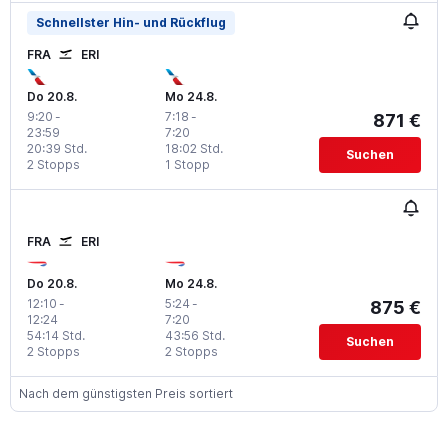
Schnellster Hin- und Rückflug
FRA
ERI
Do 20.8.
Mo 24.8.
9:20
-
7:18
-
871 €
23:59
7:20
20:39 Std.
18:02 Std.
Suchen
2 Stopps
1 Stopp
FRA
ERI
Do 20.8.
Mo 24.8.
12:10
-
5:24
-
875 €
12:24
7:20
54:14 Std.
43:56 Std.
Suchen
2 Stopps
2 Stopps
Nach dem günstigsten Preis sortiert