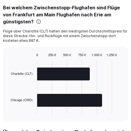
Bei welchem Zwischenstopp-Flughafen sind Flüge
von Frankfurt am Main Flughafen nach Erie am
günstigsten?
Flüge über Charlotte (CLT) hatten den niedrigsten Durchschnittspreis für
diese Strecke: Hin- und Rückflüge mit einem Zwischenstopp dort
kosteten etwa 887 €.
0
250 €
500 €
750 €
1.000 €
1.250 €
Bar
Chart
graphic.
chart
with
2
Charlotte (CLT)
bars.
The
chart
has
Chicago (ORD)
1
X
End
of
axis
interactive
displaying
chart
categories.