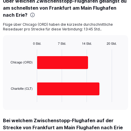
Über welchen Zwischenstopp-Flughafen gelangst du
Range:
am schnellsten von Frankfurt am Main Flughafen
2
categories.
nach Erie?
The
chart
Flüge über Chicago (ORD) haben die kürzeste durchschnittliche
Reisedauer pro Strecke für diese Verbindung: 13:45 Std..
has
1
Y
0 Std.
7 Std.
14 Std.
20 Std.
axis
Bar
Chart
displaying
graphic.
chart
with
values.
2
Chicago (ORD)
Range:
bars.
0
to
The
1250.
chart
has
Charlotte (CLT)
1
X
End
of
axis
interactive
displaying
chart
categories.
Bei welchem Zwischenstopp-Flughafen auf der
Range:
Strecke von Frankfurt am Main Flughafen nach Erie
2