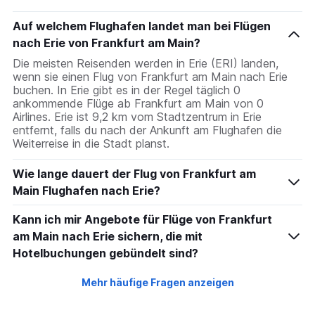
chart
has
Auf welchem Flughafen landet man bei Flügen
1
nach Erie von Frankfurt am Main?
Y
axis
Die meisten Reisenden werden in Erie (ERI) landen,
displaying
wenn sie einen Flug von Frankfurt am Main nach Erie
values.
buchen. In Erie gibt es in der Regel täglich 0
Range:
ankommende Flüge ab Frankfurt am Main von 0
0
Airlines. Erie ist 9,2 km vom Stadtzentrum in Erie
to
entfernt, falls du nach der Ankunft am Flughafen die
300.
Weiterreise in die Stadt planst.
Wie lange dauert der Flug von Frankfurt am
Main Flughafen nach Erie?
Kann ich mir Angebote für Flüge von Frankfurt
am Main nach Erie sichern, die mit
Hotelbuchungen gebündelt sind?
Mehr häufige Fragen anzeigen