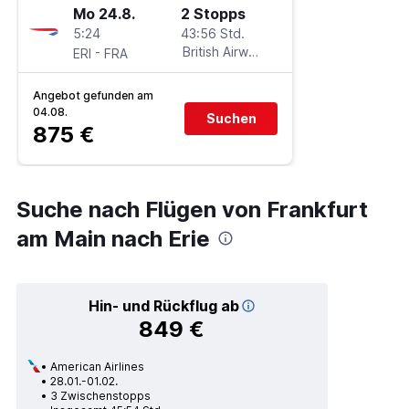
Mo 24.8.
2 Stopps
5:24
43:56 Std.
-
British Airways
ERI
FRA
Angebot gefunden am
04.08.
Suchen
875 €
Suche nach Flügen von Frankfurt
am Main nach Erie
Hin- und Rückflug ab
849 €
American Airlines
28.01.-01.02.
3 Zwischenstopps