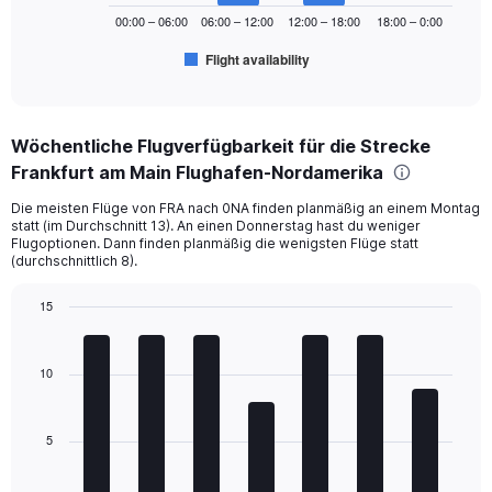
chart
00:00 – 06:00
06:00 – 12:00
12:00 – 18:00
18:00 – 0:00
has
1
Flight availability
X
End
of
axis
interactive
displaying
chart
categories.
Wöchentliche Flugverfügbarkeit für die Strecke
Range:
Frankfurt am Main Flughafen-Nordamerika
6
categories.
Die meisten Flüge von FRA nach 0NA finden planmäßig an einem Montag
The
statt (im Durchschnitt 13). An einen Donnerstag hast du weniger
chart
Flugoptionen. Dann finden planmäßig die wenigsten Flüge statt
has
(durchschnittlich 8).
1
Y
15
axis
Bar
Chart
displaying
graphic.
chart
Number
with
10
of
7
bars.
flights.
Range:
5
The
0
chart
to
has
450.