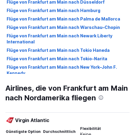
Flüge von Frankfurt am Main nach Düsseldorf
Flüge von Frankfurt am Main nach Hamburg
Flüge von Frankfurt am Main nach Palma de Mallorca
Flüge von Frankfurt am Main nach Warschau–Chopin
Flüge von Frankfurt am Main nach Newark Liberty
International
Flüge von Frankfurt am Main nach Tokio Haneda
Flüge von Frankfurt am Main nach Tokio-Narita
Flüge von Frankfurt am Main nach New York–John F.
Kennedy
Flüge von Frankfurt am Main nach Bangkok Dong Muang
Airlines, die von Frankfurt am Main
Flüge von Frankfurt am Main nach Venedig M.P.
nach Nordamerika fliegen
Flüge von Frankfurt am Main nach London Gatwick
Flüge von Frankfurt am Main nach London Luton
Flüge von Frankfurt am Main nach Oslo-Gardermoen
Virgin Atlantic
Flüge von Frankfurt am Main nach Málaga
Flexibilität
Günstigste Option
Durchschnittlich
Flüge von Frankfurt Hahn nach Palma de Mallorca
Keine