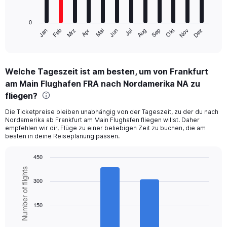
chart
has
0
1
Mrz
Jun
Sep
Dez
Jan
Apr
Jul
Okt
Feb
Mai
Aug
Nov
X
End
of
axis
interactive
displaying
chart
categories.
Welche Tageszeit ist am besten, um von Frankfurt
Range:
am Main Flughafen FRA nach Nordamerika NA zu
12
categories.
fliegen?
The
chart
Die Ticketpreise bleiben unabhängig von der Tageszeit, zu der du nach
Nordamerika ab Frankfurt am Main Flughafen fliegen willst. Daher
has
empfehlen wir dir, Flüge zu einer beliebigen Zeit zu buchen, die am
1
besten in deine Reiseplanung passen.
Y
axis
450
displaying
Bar
values.
Chart
Number of flights
graphic.
chart
Range:
300
with
0
6
to
bars.
150
900.
The