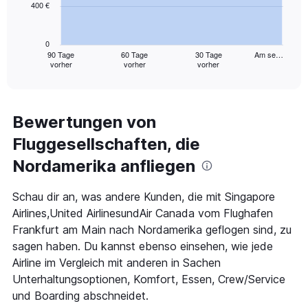
400 €
The
chart
has
0
1
90 Tage
60 Tage
30 Tage
Am se…
vorher
vorher
vorher
X
End
of
axis
interactive
displaying
chart
categories.
Range:
Bewertungen von
91
Fluggesellschaften, die
categories.
The
Nordamerika anfliegen
chart
has
1
Schau dir an, was andere Kunden, die mit Singapore
Y
Airlines,United AirlinesundAir Canada vom Flughafen
axis
Frankfurt am Main nach Nordamerika geflogen sind, zu
displaying
sagen haben. Du kannst ebenso einsehen, wie jede
values.
Range:
Airline im Vergleich mit anderen in Sachen
0
Unterhaltungsoptionen, Komfort, Essen, Crew/Service
to
und Boarding abschneidet.
1200.