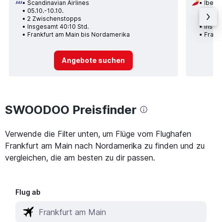
Scandinavian Airlines
Iberia
05.10.-10.10.
15.09.
2 Zwischenstopps
1 Zwi
Insgesamt 40:10 Std.
Insges
Frankfurt am Main bis Nordamerika
Frank
Angebote suchen
SWOODOO Preisfinder
Verwende die Filter unten, um Flüge vom Flughafen
Frankfurt am Main nach Nordamerika zu finden und zu
vergleichen, die am besten zu dir passen.
Flug ab