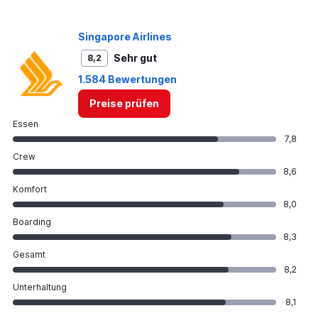
Singapore Airlines
Sehr gut
8,2
1.584 Bewertungen
Preise prüfen
Essen
7,8
Crew
8,6
Komfort
8,0
Boarding
8,3
Gesamt
8,2
Unterhaltung
8,1