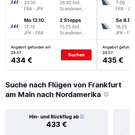
20:30
26:30 Std.
7:00
FRA
-
JFK
Scandinavian Airlines
FRA
-
JFK
Mo 12.10.
2 Stopps
So 8.11.
17:10
15:25 Std.
18:25
JFK
-
FRA
Scandinavian Airlines
JFK
-
FRA
Angebot gefunden am
Angebot gefunde
29.07.
29.07.
Suchen
434 €
435 €
Suche nach Flügen von Frankfurt
am Main nach Nordamerika
Hin- und Rückflug ab
433 €