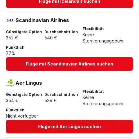
Flüge mit Icelandair suchen
Flüge von Frankfurt am Main nach Barcelona-El Prat
Flüge von Frankfurt am Main nach Singapur
Scandinavian Airlines
Flexibilität
Günstigste Option
Durchschnittlich
Keine
352 €
540 €
Stornierungsgebühr
Pünktlich
77%
Flüge mit Scandinavian Airlines suchen
Aer Lingus
Flexibilität
Günstigste Option
Durchschnittlich
Keine
354 €
539 €
Stornierungsgebühr
Pünktlich
Nicht verfügbar
Flüge mit Aer Lingus suchen