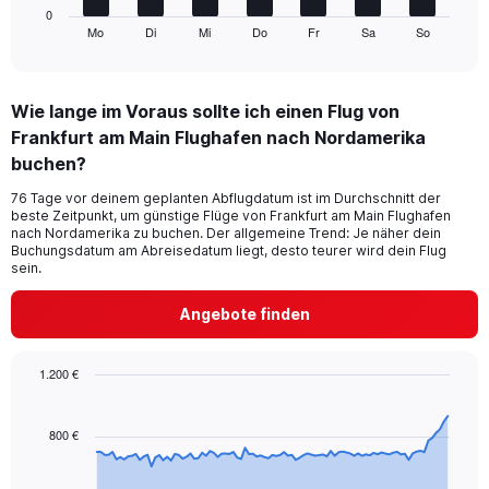
1
0
Mo
Di
Mi
Do
Fr
Sa
So
X
End
of
axis
interactive
displaying
chart
categories.
Wie lange im Voraus sollte ich einen Flug von
Range:
Frankfurt am Main Flughafen nach Nordamerika
7
categories.
buchen?
The
chart
76 Tage vor deinem geplanten Abflugdatum ist im Durchschnitt der
beste Zeitpunkt, um günstige Flüge von Frankfurt am Main Flughafen
has
nach Nordamerika zu buchen. Der allgemeine Trend: Je näher dein
1
Buchungsdatum am Abreisedatum liegt, desto teurer wird dein Flug
Y
sein.
axis
displaying
Angebote finden
values.
Range:
0
1.200 €
to
Chart
Chart
15.
graphic.
with
91
800 €
data
points.