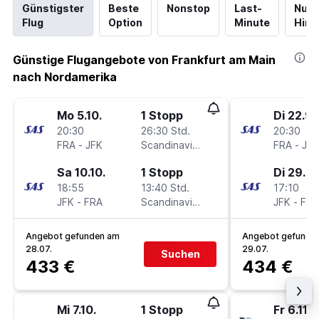
Günstigster
Beste
Nonstop
Last-
Nur
Flug
Option
Minute
Hinf
Günstige Flugangebote von Frankfurt am Main
nach Nordamerika
Mo 5.10.
1 Stopp
Di 22.9.
20:30
26:30 Std.
20:30
FRA
-
JFK
Scandinavian Airlines
FRA
-
JFK
Sa 10.10.
1 Stopp
Di 29.9.
18:55
13:40 Std.
17:10
JFK
-
FRA
Scandinavian Airlines
JFK
-
FRA
Angebot gefunden am
Angebot gefunde
28.07.
29.07.
Suchen
433 €
434 €
Mi 7.10.
1 Stopp
Fr 6.11.