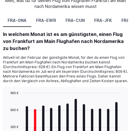
Alles, was du für deinen Flug vom Flughafen Frankfurt am Main
nach Nordamerika wissen musst
FRA-0NA
FRA-EWR
FRA-CUN
FRA-JFK
FRA
In welchem Monat ist es am günstigsten, einen Flug
von Frankfurt am Main Flughafen nach Nordamerika
zu buchen?
Aktuell ist der Februar der günstigste Monat, für den du einen Flug von
Frankfurt am Main Flughafen nach Nordamerika buchen kannst
(Durchschnittspreis: 628 €). Ein Flug von Frankfurt am Main Flughafen
nach Nordamerika im Juli wird am teuersten (Durchschnittspreis: 806 €).
Mehrere Faktoren beeinflussen den Preis eines Flugs. Daher kannst
durch den Vergleich von Airlines, Abflughäfen und Zeiten Kosten sparen.
900 €
Bar
Chart
graphic.
chart
with
600 €
12
bars.
300 €
The