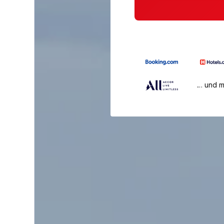
… und 