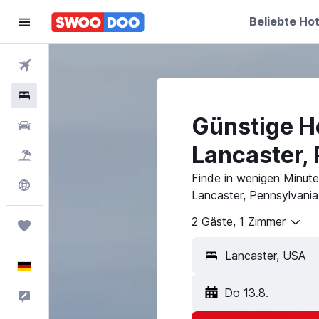
Beliebte Hot
Flüge
Hotels
Günstige Ho
Mietwagen
Lancaster,
Pauschalreisen
Finde in wenigen Minuten
Explore
Lancaster, Pennsylvania
2 Gäste, 1 Zimmer
Trips
Lancaster, USA
Deutsch
Do 13.8.
Feedback