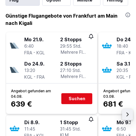
Günstige Flugangebote von Frankfurt am Main
nach Kigali
Mo 21.9.
2 Stopps
Do 24.9
6:40
29:55 Std.
18:40
-
Mehrere Fluglinien
-
FRA
KGL
FRA
KG
Do 24.9.
2 Stopps
Sa 3.10.
13:20
27:10 Std.
20:35
-
Mehrere Fluglinien
-
KGL
FRA
KGL
FR
Angebot gefunden am
Angebot gefunde
04.08.
03.08.
Suchen
639 €
681 €
Di 8.9.
1 Stopp
Mo 9.11.
11:45
31:45 Std.
6:50
-
KLM
-
FRA
KGL
FRA
KG