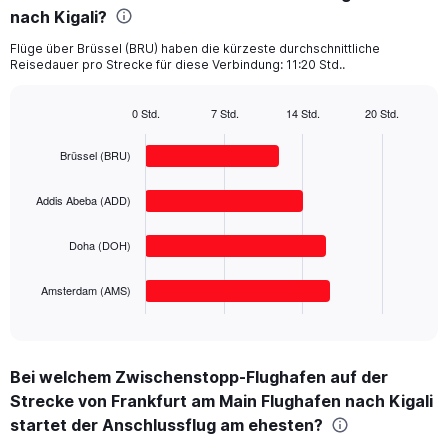
categories.
nach Kigali?
The
chart
Flüge über Brüssel (BRU) haben die kürzeste durchschnittliche
Reisedauer pro Strecke für diese Verbindung: 11:20 Std..
has
1
Y
0 Std.
7 Std.
14 Std.
20 Std.
axis
Bar
Chart
displaying
graphic.
chart
Brüssel (BRU)
with
values.
4
Range:
bars.
0
Addis Abeba (ADD)
to
The
2000.
Doha (DOH)
chart
has
1
Amsterdam (AMS)
X
End
of
axis
interactive
displaying
chart
categories.
Bei welchem Zwischenstopp-Flughafen auf der
Range:
Strecke von Frankfurt am Main Flughafen nach Kigali
4
categories.
startet der Anschlussflug am ehesten?
The