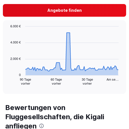
1
Y
Angebote finden
axis
displaying
values.
6.000 €
Range:
Chart
Chart
0
graphic.
with
to
91
4.000 €
300.
data
points.
2.000 €
The
chart
has
0
1
90 Tage
60 Tage
30 Tage
Am se…
vorher
vorher
vorher
X
End
of
axis
interactive
displaying
chart
categories.
Range:
Bewertungen von
91
Fluggesellschaften, die Kigali
categories.
The
anfliegen
chart