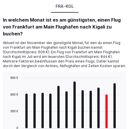
FRA-KGL
In welchem Monat ist es am günstigsten, einen Flug
von Frankfurt am Main Flughafen nach Kigali zu
buchen?
Aktuell ist der November der günstigste Monat, für den du einen Flug
von Frankfurt am Main Flughafen nach Kigali buchen kannst
(Durchschnittspreis: 609 €). Ein Flug von Frankfurt am Main Flughafen
nach Kigali im Juli wird am teuersten (Durchschnittspreis: 844 €).
Mehrere Faktoren beeinflussen den Preis eines Flugs. Daher kannst
durch den Vergleich von Airlines, Abflughäfen und Zeiten Kosten sparen.
900 €
Bar
Chart
graphic.
chart
with
600 €
12
bars.
300 €
The
chart
has
0