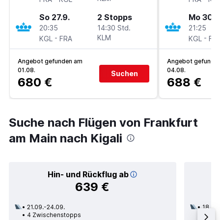
So 27.9.
2 Stopps
Mo 30.11
20:35
14:30 Std.
21:25
-
KLM
-
KGL
FRA
KGL
FR
Angebot gefunden am
Angebot gefunde
01.08.
04.08.
Suchen
680 €
688 €
Suche nach Flügen von Frankfurt
am Main nach Kigali
Hin- und Rückflug ab
639 €
21.09.-24.09.
18.08.
4 Zwischenstopps
3 Zwi