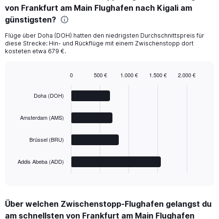
von Frankfurt am Main Flughafen nach Kigali am
günstigsten?
Flüge über Doha (DOH) hatten den niedrigsten Durchschnittspreis für
diese Strecke: Hin- und Rückflüge mit einem Zwischenstopp dort
kosteten etwa 679 €.
0
500 €
1.000 €
1.500 €
2.000 €
Bar
Chart
graphic.
chart
Doha (DOH)
with
4
bars.
Amsterdam (AMS)
The
Brüssel (BRU)
chart
has
1
Addis Abeba (ADD)
X
End
of
axis
interactive
displaying
chart
categories.
Über welchen Zwischenstopp-Flughafen gelangst du
Range:
am schnellsten von Frankfurt am Main Flughafen
4