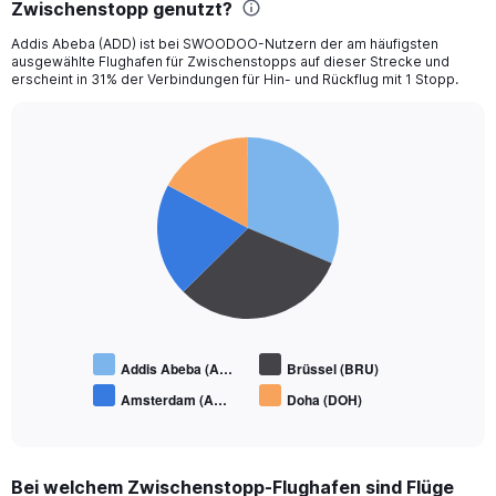
Zwischenstopp genutzt?
Addis Abeba (ADD) ist bei SWOODOO-Nutzern der am häufigsten
ausgewählte Flughafen für Zwischenstopps auf dieser Strecke und
erscheint in 31% der Verbindungen für Hin- und Rückflug mit 1 Stopp.
Pie
Chart
graphic.
chart
with
4
slices.
Addis Abeba (A…
Brüssel (BRU)
Amsterdam (A…
Doha (DOH)
End
of
interactive
chart
Bei welchem Zwischenstopp-Flughafen sind Flüge