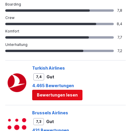
Boarding
7,8
Crew
8,4
Komfort
7,7
Unterhaltung
7,2
Turkish Airlines
Gut
7,4
4.465 Bewertungen
Bewertungen lesen
Brussels Airlines
Gut
7,3
431 Bewertungen