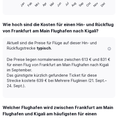
1
Mrz
Jun
Sep
Dez
Jan
Apr
Jul
Okt
Feb
Mai
Aug
Nov
X
End
of
axis
interactive
displaying
chart
categories.
Wie hoch sind die Kosten für einen Hin- und Rückflug
Range:
von Frankfurt am Main Flughafen nach Kigali?
12
categories.
The
Aktuell sind die Preise für Flüge auf dieser Hin- und
chart
Rückflugstrecke
typisch
.
has
1
Die Preise liegen normalerweise zwischen 613 € und 831 €
Y
für einen Flug von Frankfurt am Main Flughafen nach Kigali
axis
im September.
displaying
Das günstigste kürzlich gefundene Ticket für diese
values.
Range:
Strecke kostete 639 € bei Mehrere Fluglinien (21. Sept.–
0
24. Sept.).
to
900.
Welcher Flughafen wird zwischen Frankfurt am Main
Flughafen und Kigali am häufigsten für einen