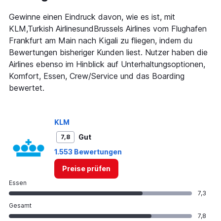
has
1
Gewinne einen Eindruck davon, wie es ist, mit
Y
KLM,Turkish AirlinesundBrussels Airlines vom Flughafen
axis
Frankfurt am Main nach Kigali zu fliegen, indem du
displaying
Bewertungen bisheriger Kunden liest. Nutzer haben die
values.
Range:
Airlines ebenso im Hinblick auf Unterhaltungsoptionen,
0
Komfort, Essen, Crew/Service und das Boarding
to
bewertet.
6000.
KLM
Gut
7,8
1.553 Bewertungen
Preise prüfen
Essen
7,3
Gesamt
7,8