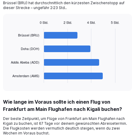
chart
Brüssel (BRU) hat durchschnittlich den kürzesten Zwischenstopp auf
dieser Strecke – ungefähr 2:23 Std..
has
1
Y
0 Std.
2 Std.
4 Std.
5 Std.
axis
Bar
Chart
displaying
graphic.
chart
Brüssel (BRU)
with
values.
4
Range:
bars.
0
Doha (DOH)
to
The
1200.
Addis Abeba (ADD)
chart
has
1
Amsterdam (AMS)
X
End
of
axis
interactive
displaying
chart
categories.
Wie lange im Voraus sollte ich einen Flug von
Range:
Frankfurt am Main Flughafen nach Kigali buchen?
4
categories.
Der beste Zeitpunkt, um Flüge von Frankfurt am Main Flughafen nach
The
Kigali zu buchen, ist 67 Tage vor deinem gewünschten Abreisetermin.
chart
Die Flugkosten werden vermutlich deutlich steigen, wenn du zwei
has
Wochen im Voraus buchst.