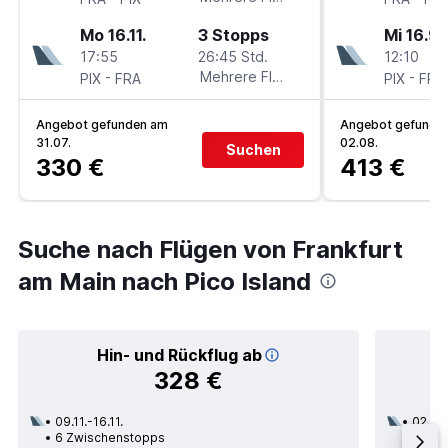
Mo 16.11.
3 Stopps
Mi 16.9.
17:55
26:45 Std.
12:10
-
Mehrere Fluglinien
-
PIX
FRA
PIX
FRA
Angebot gefunden am
Angebot gefunde
31.07.
02.08.
Suchen
330 €
413 €
Suche nach Flügen von Frankfurt
am Main nach Pico Island
Hin- und Rückflug ab
328 €
09.11.-16.11.
02.09
6 Zwischenstopps
3 Zwi