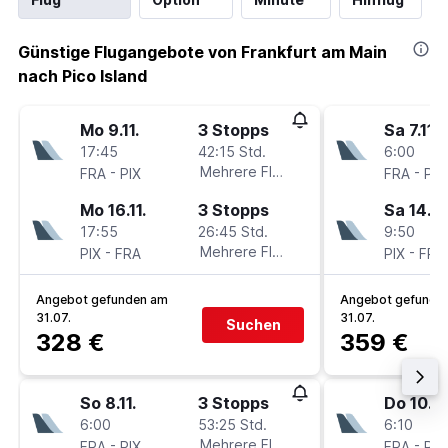
Günstige Flugangebote von Frankfurt am Main
nach Pico Island
Mo 9.11.
3 Stopps
Sa 7.11.
17:45
42:15 Std.
6:00
-
Mehrere Fluglinien
-
FRA
PIX
FRA
PIX
Mo 16.11.
3 Stopps
Sa 14.11.
17:55
26:45 Std.
9:50
-
Mehrere Fluglinien
-
PIX
FRA
PIX
FRA
Angebot gefunden am
Angebot gefunde
31.07.
31.07.
Suchen
328 €
359 €
So 8.11.
3 Stopps
Do 10.9.
6:00
53:25 Std.
6:10
-
Mehrere Fluglinien
-
FRA
PIX
FRA
PIX