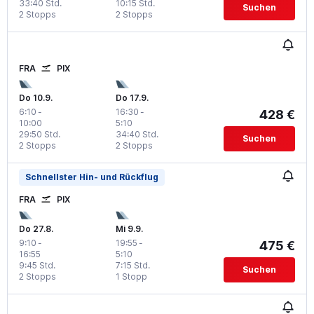
33:40 Std.
10:15 Std.
Suchen
2 Stopps
2 Stopps
FRA
PIX
Do 10.9.
Do 17.9.
6:10
-
16:30
-
428 €
10:00
5:10
29:50 Std.
34:40 Std.
Suchen
2 Stopps
2 Stopps
Schnellster Hin- und Rückflug
FRA
PIX
Do 27.8.
Mi 9.9.
9:10
-
19:55
-
475 €
16:55
5:10
9:45 Std.
7:15 Std.
Suchen
2 Stopps
1 Stopp