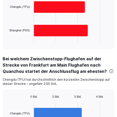
with
values.
2
Chengdu (TFU)
Range:
bars.
0
to
The
1000.
chart
has
Shanghai (PVG)
1
X
End
of
axis
interactive
displaying
chart
categories.
Bei welchem Zwischenstopp-Flughafen auf der
Range:
Strecke von Frankfurt am Main Flughafen nach
2
categories.
Quanzhou startet der Anschlussflug am ehesten?
The
chart
Chengdu (TFU) hat durchschnittlich den kürzesten Zwischenstopp auf
dieser Strecke – ungefähr 2:55 Std..
has
1
Y
0 Std.
2 Std.
3 Std.
4 Std.
axis
Bar
Chart
displaying
graphic.
chart
with
values.
2
Chengdu (TFU)
Range:
bars.