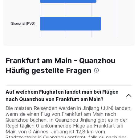
0
to
The
1200.
chart
has
Shanghai (PVG)
1
X
End
of
axis
interactive
displaying
chart
categories.
Range:
Frankfurt am Main - Quanzhou
2
Häufig gestellte Fragen
categories.
The
chart
has
Auf welchem Flughafen landet man bei Flügen
1
nach Quanzhou von Frankfurt am Main?
Y
axis
Die meisten Reisenden werden in Jinjiang (JJN) landen,
displaying
wenn sie einen Flug von Frankfurt am Main nach
values.
Quanzhou buchen. In Quanzhou Jinjiang gibt es in der
Range:
Regel täglich 0 ankommende Flüge ab Frankfurt am
0
Main von 0 Airlines. Jinjiang ist 12,8 km vom
to
Stadtzentrum in Quanzhou entfernt, falls du nach der