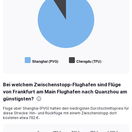
with
2
slices.
Shanghai (PVG)
Chengdu (TFU)
End
of
interactive
chart
Bei welchem Zwischenstopp-Flughafen sind Flüge
von Frankfurt am Main Flughafen nach Quanzhou am
günstigsten?
Flüge über Shanghai (PVG) hatten den niedrigsten Durchschnittspreis für
diese Strecke: Hin- und Rückflüge mit einem Zwischenstopp dort
kosteten etwa 762 €.