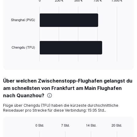
0
250 €
500 €
750 €
1.000 €
Bar
Chart
graphic.
chart
with
2
Shanghai (PVG)
bars.
The
chart
has
Chengdu (TFU)
1
X
End
of
axis
interactive
displaying
chart
categories.
Über welchen Zwischenstopp-Flughafen gelangst du
Range:
am schnellsten von Frankfurt am Main Flughafen
2
categories.
nach Quanzhou?
The
chart
Flüge über Chengdu (TFU) haben die kürzeste durchschnittliche
Reisedauer pro Strecke für diese Verbindung: 15:35 Std..
has
1
Y
0 Std.
7 Std.
14 Std.
20 Std.
axis
Bar
Chart
displaying
graphic.
chart