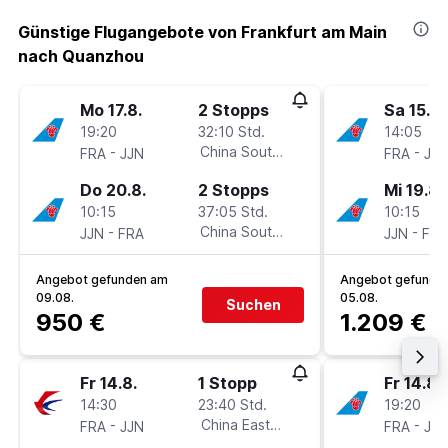
Günstige Flugangebote von Frankfurt am Main
nach Quanzhou
Mo 17.8.
2 Stopps
Sa 15.8.
19:20
32:10 Std.
14:05
-
China Southern
-
FRA
JJN
FRA
JJN
Do 20.8.
2 Stopps
Mi 19.8.
10:15
37:05 Std.
10:15
-
China Southern
-
JJN
FRA
JJN
FRA
Angebot gefunden am
Angebot gefunde
09.08.
05.08.
Suchen
950 €
1.209 €
Fr 14.8.
1 Stopp
Fr 14.8.
14:30
23:40 Std.
19:20
-
China Eastern
-
FRA
JJN
FRA
JJN