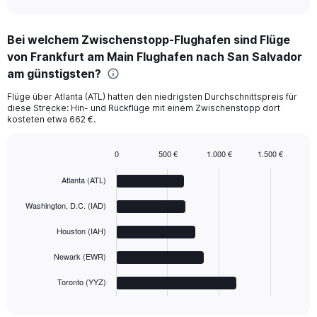
interactive
chart
Bei welchem Zwischenstopp-Flughafen sind Flüge
von Frankfurt am Main Flughafen nach San Salvador
am günstigsten?
Flüge über Atlanta (ATL) hatten den niedrigsten Durchschnittspreis für
diese Strecke: Hin- und Rückflüge mit einem Zwischenstopp dort
kosteten etwa 662 €.
0
500 €
1.000 €
1.500 €
Bar
Chart
graphic.
chart
Atlanta (ATL)
with
5
Washington, D.C. (IAD)
bars.
Houston (IAH)
The
chart
Newark (EWR)
has
1
Toronto (YYZ)
X
End
of
axis
interactive
chart