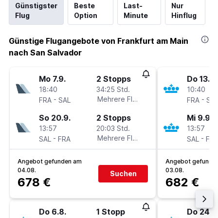
Günstigster
Beste
Last-
Nur
Flug
Option
Minute
Hinflug
Günstige Flugangebote von Frankfurt am Main
nach San Salvador
Mo 7.9.
2 Stopps
Do 13.8.
18:40
34:25 Std.
10:40
-
Mehrere Fluglinien
-
FRA
SAL
FRA
SA
So 20.9.
2 Stopps
Mi 9.9.
13:57
20:03 Std.
13:57
-
Mehrere Fluglinien
-
SAL
FRA
SAL
FR
Angebot gefunden am
Angebot gefunde
04.08.
03.08.
Suchen
678 €
682 €
Do 6.8.
1 Stopp
Do 24.9