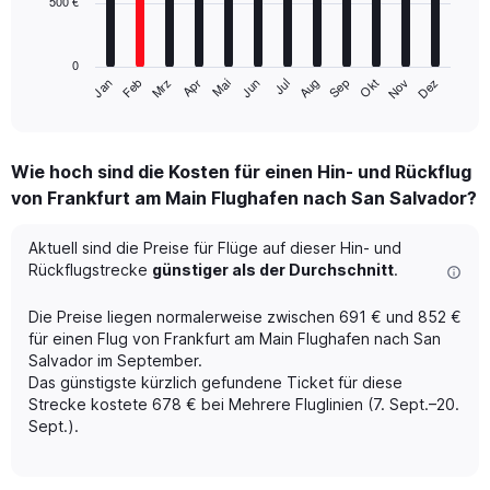
500 €
The
chart
has
0
1
Mrz
Jun
Sep
Dez
Jan
Apr
Jul
Okt
Feb
Mai
Aug
Nov
X
End
of
axis
interactive
displaying
chart
categories.
Wie hoch sind die Kosten für einen Hin- und Rückflug
Range:
von Frankfurt am Main Flughafen nach San Salvador?
12
categories.
The
Aktuell sind die Preise für Flüge auf dieser Hin- und
chart
Rückflugstrecke
günstiger als der Durchschnitt
.
has
1
Die Preise liegen normalerweise zwischen 691 € und 852 €
Y
für einen Flug von Frankfurt am Main Flughafen nach San
axis
Salvador im September.
displaying
Das günstigste kürzlich gefundene Ticket für diese
values.
Range:
Strecke kostete 678 € bei Mehrere Fluglinien (7. Sept.–20.
0
Sept.).
to
1500.