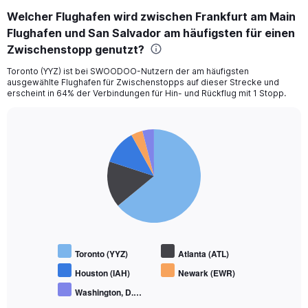
Welcher Flughafen wird zwischen Frankfurt am Main
Flughafen und San Salvador am häufigsten für einen
Zwischenstopp genutzt?
Toronto (YYZ) ist bei SWOODOO-Nutzern der am häufigsten
ausgewählte Flughafen für Zwischenstopps auf dieser Strecke und
erscheint in 64% der Verbindungen für Hin- und Rückflug mit 1 Stopp.
Pie
Chart
graphic.
chart
with
5
slices.
Toronto (YYZ)
Atlanta (ATL)
Houston (IAH)
Newark (EWR)
Washington, D.…
End
of