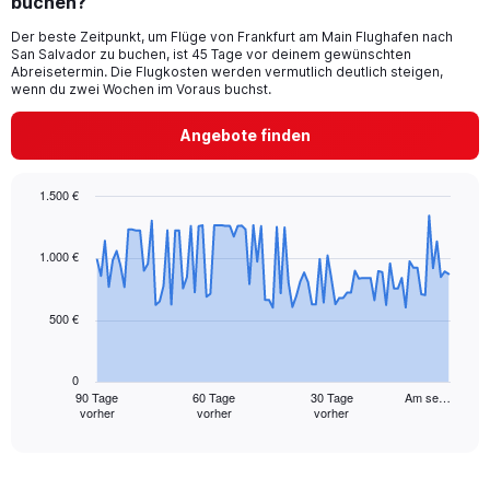
buchen?
The
chart
Der beste Zeitpunkt, um Flüge von Frankfurt am Main Flughafen nach
San Salvador zu buchen, ist 45 Tage vor deinem gewünschten
has
Abreisetermin. Die Flugkosten werden vermutlich deutlich steigen,
1
wenn du zwei Wochen im Voraus buchst.
Y
axis
Angebote finden
displaying
values.
Range:
1.500 €
0
Chart
Chart
to
graphic.
with
1500.
91
1.000 €
data
points.
500 €
The
chart
has
0
1
90 Tage
60 Tage
30 Tage
Am se…
vorher
vorher
vorher
X
End
of
axis
interactive
displaying
chart
categories.