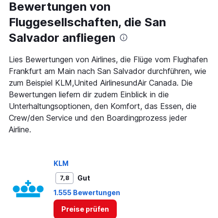
Range:
Bewertungen von
91
Fluggesellschaften, die San
categories.
The
Salvador anfliegen
chart
has
1
Lies Bewertungen von Airlines, die Flüge vom Flughafen
Y
Frankfurt am Main nach San Salvador durchführen, wie
axis
zum Beispiel KLM,United AirlinesundAir Canada. Die
displaying
Bewertungen liefern dir zudem Einblick in die
values.
Range:
Unterhaltungsoptionen, den Komfort, das Essen, die
0
Crew/den Service und den Boardingprozess jeder
to
Airline.
1500.
KLM
Gut
7,8
1.555 Bewertungen
Preise prüfen