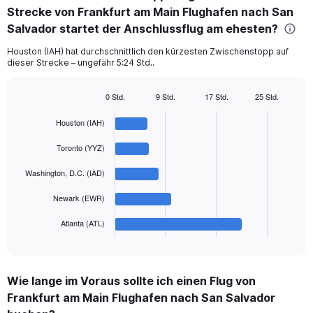
Strecke von Frankfurt am Main Flughafen nach San
5
categories.
Salvador startet der Anschlussflug am ehesten?
The
chart
Houston (IAH) hat durchschnittlich den kürzesten Zwischenstopp auf
dieser Strecke – ungefähr 5:24 Std..
has
1
Y
0 Std.
9 Std.
17 Std.
25 Std.
axis
Bar
Chart
displaying
graphic.
chart
Houston (IAH)
with
values.
5
Range:
Toronto (YYZ)
bars.
0
to
Washington, D.C. (IAD)
The
2400.
chart
Newark (EWR)
has
1
Atlanta (ATL)
X
End
of
axis
interactive
displaying
chart
categories.
Wie lange im Voraus sollte ich einen Flug von
Range:
Frankfurt am Main Flughafen nach San Salvador
5
categories.