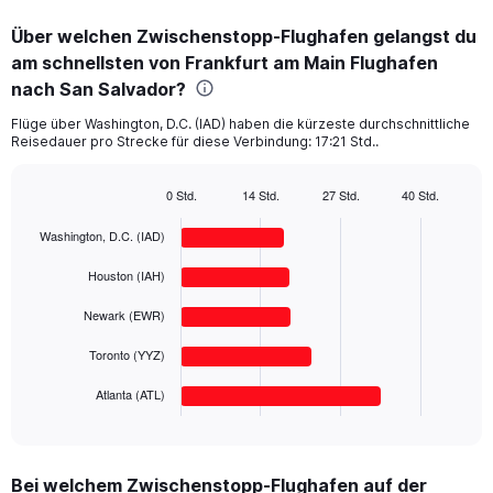
displaying
categories.
Über welchen Zwischenstopp-Flughafen gelangst du
Range:
am schnellsten von Frankfurt am Main Flughafen
5
categories.
nach San Salvador?
The
chart
Flüge über Washington, D.C. (IAD) haben die kürzeste durchschnittliche
Reisedauer pro Strecke für diese Verbindung: 17:21 Std..
has
1
Y
0 Std.
14 Std.
27 Std.
40 Std.
axis
Bar
Chart
displaying
graphic.
chart
Washington, D.C. (IAD)
with
values.
5
Range:
Houston (IAH)
bars.
0
to
Newark (EWR)
The
1500.
chart
Toronto (YYZ)
has
1
Atlanta (ATL)
X
End
of
axis
interactive
displaying
chart
categories.
Bei welchem Zwischenstopp-Flughafen auf der
Range: