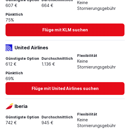
Keine
607 €
664 €
Flüge nach Düsseldorf
Stornierungsgebühr
Flüge nach Antalya
Pünktlich
75%
Flüge mit KLM suchen
United Airlines
Flexibilität
Günstigste Option
Durchschnittlich
Keine
612 €
1.136 €
Stornierungsgebühr
Pünktlich
69%
Flüge mit United Airlines suchen
Iberia
Flexibilität
Günstigste Option
Durchschnittlich
Keine
742 €
945 €
Stornierungsgebühr