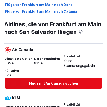
Flüge von Frankfurt am Main nach Doha
Flüge von Frankfurt am Main nach Catania
Flüge von Frankfurt am Main Flughafen nach San Diego
Airlines, die von Frankfurt am Main
Flüge nach Frankfurt am Main
nach San Salvador fliegen
Flüge nach München
Flüge nach Tokio
Flüge nach Dubai
Air Canada
Flüge nach Lissabon
Flexibilität
Flüge nach Athen
Günstigste Option
Durchschnittlich
Keine
605 €
821 €
Flüge nach Bangkok
Stornierungsgebühr
Pünktlich
Flüge nach Hurghada
67%
Flüge nach Zürich
Flüge mit Air Canada suchen
Flüge nach Berlin
Flüge nach Palma de Mallorca
KLM
Flüge nach Las Palmas de Gran Canaria
Flexibilität
Flüge nach Izmir
Günstigste Option
Durchschnittlich