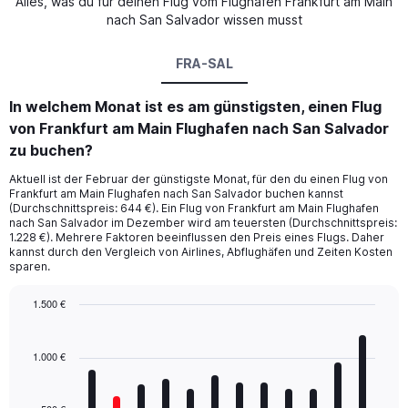
Alles, was du für deinen Flug vom Flughafen Frankfurt am Main
nach San Salvador wissen musst
FRA-SAL
In welchem Monat ist es am günstigsten, einen Flug
von Frankfurt am Main Flughafen nach San Salvador
zu buchen?
Aktuell ist der Februar der günstigste Monat, für den du einen Flug von
Frankfurt am Main Flughafen nach San Salvador buchen kannst
(Durchschnittspreis: 644 €). Ein Flug von Frankfurt am Main Flughafen
nach San Salvador im Dezember wird am teuersten (Durchschnittspreis:
1.228 €). Mehrere Faktoren beeinflussen den Preis eines Flugs. Daher
kannst durch den Vergleich von Airlines, Abflughäfen und Zeiten Kosten
sparen.
1.500 €
Bar
Chart
graphic.
chart
with
1.000 €
12
bars.