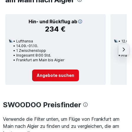
Hin- und Rückflug ab
234 €
Lufthansa
12.09.
14.09.-01.10.
1 Zwi
1 Zwischenstopp
Insge
Insgesamt 8:00 Std.
Frankf
Frankfurt am Main bis Algier
Angebote suchen
SWOODOO Preisfinder
Verwende die Filter unten, um Flüge von Frankfurt am
Main nach Algier zu finden und zu vergleichen, die am