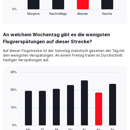
50.
has
1
0%
Morgens
Nachmittags
Abends
Nachts
X
End
of
axis
interactive
displaying
chart
categories.
An welchem Wochentag gibt es die wenigsten
Range:
Flugverspätungen auf dieser Strecke?
4
categories.
Auf dieser Flugstrecke ist der Samstag statistisch gesehen der Tag mit
The
den wenigsten Verspätungen. An einem Freitag traten im Durchschnitt
chart
häufiger Verspätungen auf.
has
1
45%
Y
Bar
Chart
axis
graphic.
chart
displaying
with
30%
values.
7
Range:
bars.
0
15%
to
The
45.
chart
has
1
0%
Mo
Di
Mi
Do
Fr
Sa
So
End