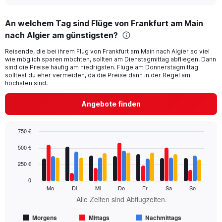
interactive
displaying
chart
categories.
An welchem Tag sind Flüge von Frankfurt am Main
Range:
nach Algier am günstigsten?
91
categories.
Reisende, die bei ihrem Flug von Frankfurt am Main nach Algier so viel
The
wie möglich sparen möchten, sollten am Dienstagmittag abfliegen. Dann
chart
sind die Preise häufig am niedrigsten. Flüge am Donnerstagmittag
has
solltest du eher vermeiden, da die Preise dann in der Regel am
1
höchsten sind.
Y
axis
Angebote finden
displaying
values.
Range:
750 €
0
Bar
Chart
500 €
to
graphic.
chart
600.
with
250 €
4
data
0
series.
Mo
Di
Mi
Do
Fr
Sa
So
Alle Zeiten sind Abflugzeiten.
The
chart
Morgens
Mittags
Nachmittags
has