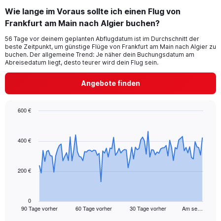
categories.
Wie lange im Voraus sollte ich einen Flug von
Range:
Frankfurt am Main nach Algier buchen?
2
categories.
56 Tage vor deinem geplanten Abflugdatum ist im Durchschnitt der
The
beste Zeitpunkt, um günstige Flüge von Frankfurt am Main nach Algier zu
chart
buchen. Der allgemeine Trend: Je näher dein Buchungsdatum am
has
Abreisedatum liegt, desto teurer wird dein Flug sein.
1
Y
Angebote finden
axis
displaying
values.
600 €
Range:
Chart
Chart
0
graphic.
with
to
91
400 €
45.
data
points.
200 €
The
chart
has
1
0
90 Tage vorher
60 Tage vorher
30 Tage vorher
Am se…
X
End
of
axis