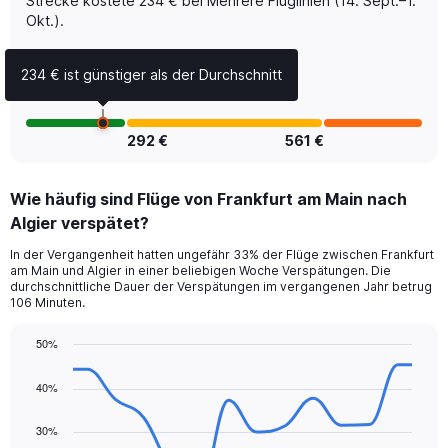
Strecke kostete 234 € bei Mehrere Fluglinien (14. Sept.–1.
Price
Okt.).
and
Number
of
234 € ist günstiger als der Durchschnitt
flights.
292 €
561 €
Wie häufig sind Flüge von Frankfurt am Main nach
Algier verspätet?
In der Vergangenheit hatten ungefähr 33% der Flüge zwischen Frankfurt
am Main und Algier in einer beliebigen Woche Verspätungen. Die
durchschnittliche Dauer der Verspätungen im vergangenen Jahr betrug
106 Minuten.
50%
Line
Chart
graphic.
chart
40%
with
14
data
30%
points.