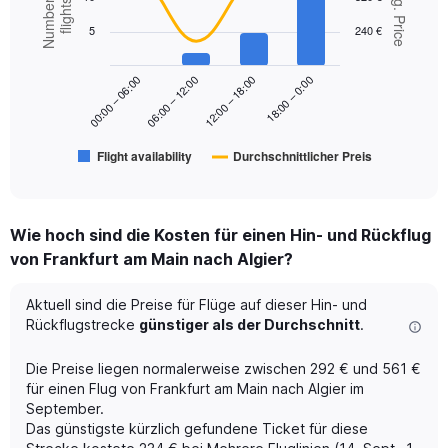
Number of
Avg. Price
chart
flights
Range:
with
5
240 €
2
0
data
to
series.
600.
18:00 – 0:00
00:00 – 06:00
06:00 – 12:00
12:00 – 18:00
The
chart
has
Flight availability
Durchschnittlicher Preis
1
End
of
X
interactive
axis
chart
displaying
Wie hoch sind die Kosten für einen Hin- und Rückflug
categories.
Range:
von Frankfurt am Main nach Algier?
6
categories.
Aktuell sind die Preise für Flüge auf dieser Hin- und
The
Rückflugstrecke
günstiger als der Durchschnitt
.
chart
has
Die Preise liegen normalerweise zwischen 292 € und 561 €
2
Y
für einen Flug von Frankfurt am Main nach Algier im
axes
September.
displaying
Das günstigste kürzlich gefundene Ticket für diese
Avg.