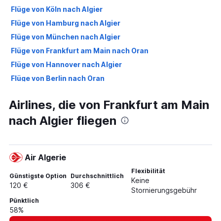
Flüge von Köln nach Algier
Flüge von Hamburg nach Algier
Flüge von München nach Algier
Flüge von Frankfurt am Main nach Oran
Flüge von Hannover nach Algier
Flüge von Berlin nach Oran
Flüge von Düsseldorf nach Oran
Airlines, die von Frankfurt am Main
Flüge von Stuttgart nach Algier
nach Algier fliegen
Flüge von Stuttgart nach Oran
Flüge von Düsseldorf nach Constantine
Flüge von Frankfurt am Main nach Constantine
Air Algerie
Flüge von Bremen nach Algier
Flexibilität
Flüge von Leipzig nach Algier
Günstigste Option
Durchschnittlich
Keine
120 €
306 €
Flüge von Frankfurt am Main nach Biskra
Stornierungsgebühr
Pünktlich
Flüge von Hamburg nach Oran
58%
Flüge von Bremen nach Oran