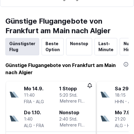
Günstige Flugangebote von
Frankfurt am Main nach Algier
Günstigster
Beste
Nonstop
Last-
Nur
Flug
Option
Minute
Hinf
Günstige Flugangebote von Frankfurt am Main
nach Algier
Mo 14.9.
1 Stopp
Sa 29.8
11:40
5:20 Std.
18:15
-
Mehrere Fluglinien
-
FRA
ALG
HHN
AL
Do 1.10.
Nonstop
Mo 7.9.
1:40
2:40 Std.
21:20
-
Mehrere Fluglinien
-
ALG
FRA
ALG
HH