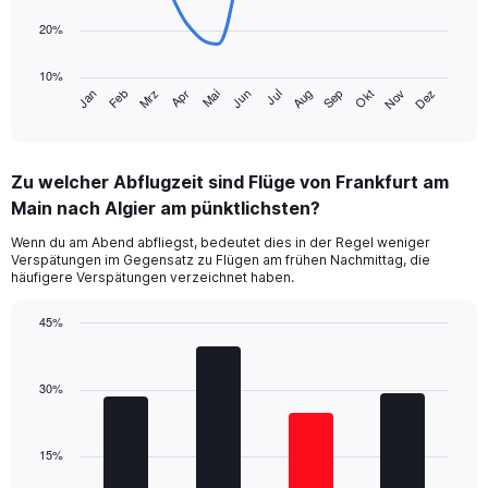
20%
The
chart
10%
has
Jan
Feb
Mrz
Apr
Mai
Jun
Jul
Aug
Sep
Okt
Nov
Dez
1
End
of
X
interactive
axis
chart
displaying
Zu welcher Abflugzeit sind Flüge von Frankfurt am
categories.
Range:
Main nach Algier am pünktlichsten?
14
Wenn du am Abend abfliegst, bedeutet dies in der Regel weniger
categories.
Verspätungen im Gegensatz zu Flügen am frühen Nachmittag, die
The
häufigere Verspätungen verzeichnet haben.
chart
has
45%
1
Bar
Y
Chart
graphic.
chart
axis
with
30%
displaying
4
values.
bars.
Range:
10
15%
The
to
chart