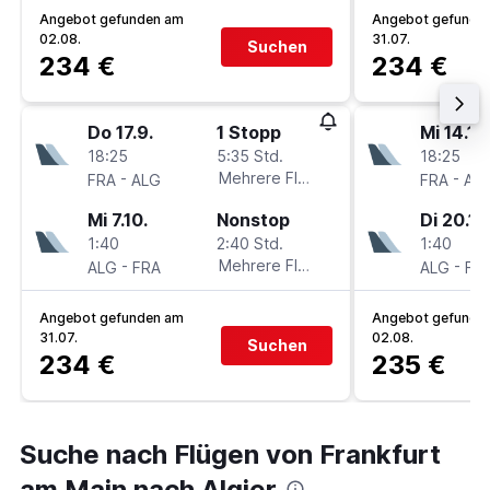
Angebot gefunden am
Angebot gefunde
02.08.
31.07.
Suchen
234 €
234 €
Do 17.9.
1 Stopp
Mi 14.10
18:25
5:35 Std.
18:25
-
Mehrere Fluglinien
-
FRA
ALG
FRA
AL
Mi 7.10.
Nonstop
Di 20.10
1:40
2:40 Std.
1:40
-
Mehrere Fluglinien
-
ALG
FRA
ALG
FR
Angebot gefunden am
Angebot gefunde
31.07.
02.08.
Suchen
234 €
235 €
Suche nach Flügen von Frankfurt
am Main nach Algier