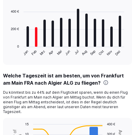
Bar
Chart
graphic.
chart
with
400 €
12
bars.
200 €
The
chart
has
0
1
Mrz
Jun
Sep
Dez
Jan
Apr
Jul
Okt
Feb
Mai
Aug
Nov
X
End
of
axis
interactive
displaying
chart
categories.
Welche Tageszeit ist am besten, um von Frankfurt
Range:
am Main FRA nach Algier ALG zu fliegen?
12
categories.
Du könntest bis zu 44% auf dein Flugticket sparen, wenn du einen Flug
The
von Frankfurt am Main nach Algier am Mittag buchst. Wenn du dich für
chart
einen Flug am Mittag entscheidest, ist dies in der Regel deutlich
has
günstiger als am Abend, einer laut unseren Daten meist teureren
1
Tageszeit.
Y
axis
15
400 €
displaying
Combination
Chart
values.
10
320 €
graphic.