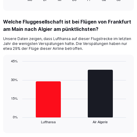
X
of
axis
interactive
displaying
chart
categories.
Welche Fluggesellschaft ist bei Flügen von Frankfurt
Range:
am Main nach Algier am pünktlichsten?
7
categories.
Unsere Daten zeigen, dass Lufthansa auf dieser Flugstrecke im letzten
The
Jahr die wenigsten Verspätungen hatte. Die Verspätungen haben nur
chart
etwa 29% der Flüge dieser Airline betroffen.
has
1
45%
Y
Bar
Chart
axis
graphic.
chart
displaying
with
30%
values.
2
Range:
bars.
0
15%
to
The
45.
chart
has
1
0%
Lufthansa
Air Algerie
X
End
of
axis
interactive
displaying
chart