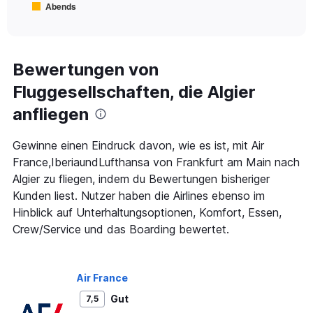
Abends
1
End
of
X
interactive
axis
chart
displaying
Alle
Bewertungen von
Zeiten
Fluggesellschaften, die Algier
sind
Abflugzeiten..
anfliegen
Range:
7
categories.
Gewinne einen Eindruck davon, wie es ist, mit Air
The
France,IberiaundLufthansa von Frankfurt am Main nach
chart
Algier zu fliegen, indem du Bewertungen bisheriger
has
Kunden liest. Nutzer haben die Airlines ebenso im
1
Y
Hinblick auf Unterhaltungsoptionen, Komfort, Essen,
axis
Crew/Service und das Boarding bewertet.
displaying
values.
Range:
0
Air France
to
Gut
7,5
750.