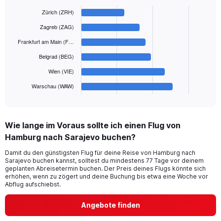
axis
Bar
Chart
displaying
graphic.
chart
Zürich (ZRH)
with
values.
6
Zagreb (ZAG)
Range:
bars.
0
Frankfurt am Main (F…
to
The
Belgrad (BEG)
450.
chart
has
Wien (VIE)
1
Warschau (WAW)
X
End
of
axis
interactive
displaying
chart
categories.
Wie lange im Voraus sollte ich einen Flug von
Range:
Hamburg nach Sarajevo buchen?
6
categories.
Damit du den günstigsten Flug für deine Reise von Hamburg nach
The
Sarajevo buchen kannst, solltest du mindestens 77 Tage vor deinem
chart
geplanten Abreisetermin buchen. Der Preis deines Flugs könnte sich
has
erhöhen, wenn zu zögert und deine Buchung bis etwa eine Woche vor
1
Abflug aufschiebst.
Y
axis
Angebote finden
displaying