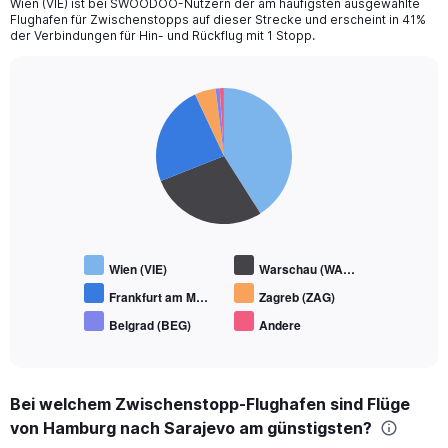
Wien (VIE) ist bei SWOODOO-Nutzern der am häufigsten ausgewählte
Flughafen für Zwischenstopps auf dieser Strecke und erscheint in 41%
der Verbindungen für Hin- und Rückflug mit 1 Stopp.
Pie
Chart
graphic.
chart
with
6
slices.
Wien (VIE)
Warschau (WA…
Frankfurt am M…
Zagreb (ZAG)
Belgrad (BEG)
Andere
End
of
interactive
chart
Bei welchem Zwischenstopp-Flughafen sind Flüge
von Hamburg nach Sarajevo am günstigsten?