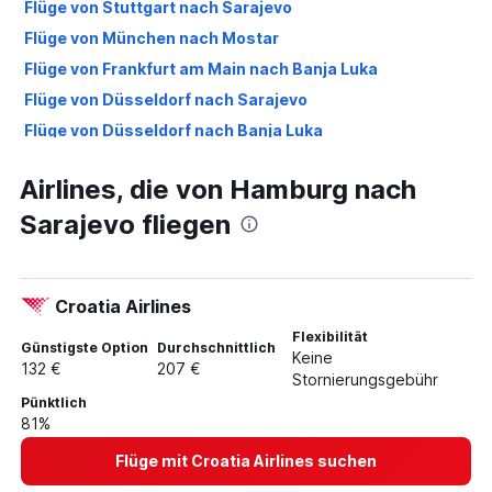
Flüge von Stuttgart nach Sarajevo
Flüge von München nach Mostar
Flüge von Frankfurt am Main nach Banja Luka
Flüge von Düsseldorf nach Sarajevo
Flüge von Düsseldorf nach Banja Luka
Flüge von Berlin nach Tuzla
Airlines, die von Hamburg nach
Flüge von Memmingen nach Sarajevo
Sarajevo fliegen
Flüge von Köln nach Sarajevo
Flüge von Düsseldorf nach Mostar
Flüge von Berlin nach Mostar
Croatia Airlines
Flüge von Hannover nach Sarajevo
Flexibilität
Flüge von Memmingen nach Tuzla
Günstigste Option
Durchschnittlich
Keine
132 €
207 €
Flüge von Nürnberg nach Sarajevo
Stornierungsgebühr
Pünktlich
Flüge von Hamburg nach Tuzla
81%
Flüge von Karlsruhe nach Sarajevo
Flüge mit Croatia Airlines suchen
Flüge von Dortmund nach Sarajevo