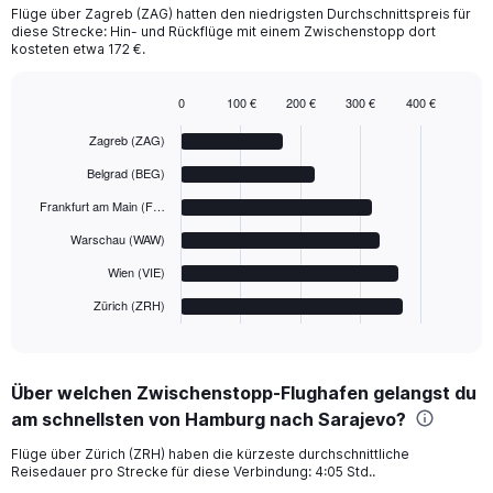
Flüge über Zagreb (ZAG) hatten den niedrigsten Durchschnittspreis für
diese Strecke: Hin- und Rückflüge mit einem Zwischenstopp dort
kosteten etwa 172 €.
0
100 €
200 €
300 €
400 €
Bar
Chart
graphic.
chart
Zagreb (ZAG)
with
6
Belgrad (BEG)
bars.
Frankfurt am Main (F…
The
Warschau (WAW)
chart
has
Wien (VIE)
1
Zürich (ZRH)
X
End
of
axis
interactive
displaying
chart
categories.
Über welchen Zwischenstopp-Flughafen gelangst du
Range:
am schnellsten von Hamburg nach Sarajevo?
6
categories.
Flüge über Zürich (ZRH) haben die kürzeste durchschnittliche
The
Reisedauer pro Strecke für diese Verbindung: 4:05 Std..
chart