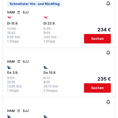
Schnellster Hin- und Rückflug
HAM
SJJ
Di 15.9.
Di 22.9.
10:40
-
6:30
-
234 €
15:45
9:50
5:05 Std.
3:20 Std.
Suchen
1 Stopp
1 Stopp
HAM
SJJ
Do 3.9.
Do 10.9.
9:00
-
6:10
-
235 €
22:25
8:25
13:25 Std.
26:15 Std.
Suchen
1 Stopp
2 Stopps
HAM
SJJ