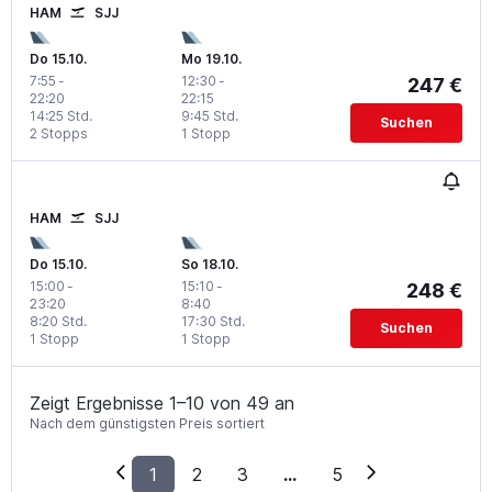
HAM
SJJ
Do 15.10.
Mo 19.10.
7:55
-
12:30
-
247 €
22:20
22:15
14:25 Std.
9:45 Std.
Suchen
2 Stopps
1 Stopp
HAM
SJJ
Do 15.10.
So 18.10.
15:00
-
15:10
-
248 €
23:20
8:40
8:20 Std.
17:30 Std.
Suchen
1 Stopp
1 Stopp
Zeigt Ergebnisse 1–10 von 49 an
Nach dem günstigsten Preis sortiert
1
2
3
...
5