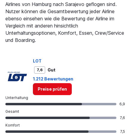
axis
Airlines von Hamburg nach Sarajevo geflogen sind.
displaying
Nutzer können die Gesamtbewertung jeder Airline
values.
Range:
ebenso einsehen wie die Bewertung der Airline im
0
Vergleich mit anderen hinsichtlich
to
Unterhaltungsoptionen, Komfort, Essen, Crew/Service
600.
und Boarding.
LOT
Gut
7,6
1.212 Bewertungen
Preise prüfen
Unterhaltung
6,9
Gesamt
7,6
Komfort
7,5