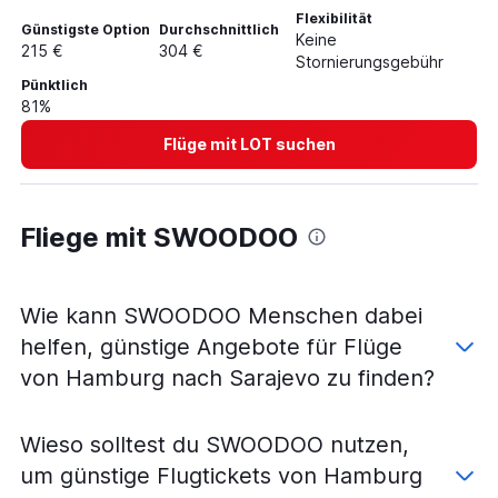
Flüge von Köln nach Banja Luka
Flexibilität
Günstigste Option
Durchschnittlich
Flüge von Münster nach Sarajevo
Keine
215 €
304 €
Stornierungsgebühr
Flüge von Karlsruhe nach Tuzla
Pünktlich
Flüge von Friedrichshafen nach Tuzla
81%
Flüge von Köln nach Mostar
Flüge mit LOT suchen
Flüge von Bremen nach Tuzla
Flüge von Hannover nach Tuzla
Flüge von Friedrichshafen nach Sarajevo
Fliege mit SWOODOO
Flüge von Dresden nach Tuzla
Flüge von Paderborn nach Sarajevo
Wie kann SWOODOO Menschen dabei
helfen, günstige Angebote für Flüge
von Hamburg nach Sarajevo zu finden?
Wieso solltest du SWOODOO nutzen,
um günstige Flugtickets von Hamburg