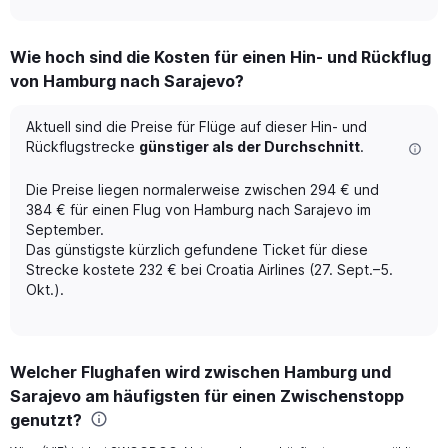
axis
interactive
displaying
chart
categories.
Wie hoch sind die Kosten für einen Hin- und Rückflug
Range:
von Hamburg nach Sarajevo?
12
categories.
The
Aktuell sind die Preise für Flüge auf dieser Hin- und
chart
Rückflugstrecke
günstiger als der Durchschnitt
.
has
1
Die Preise liegen normalerweise zwischen 294 € und
Y
384 € für einen Flug von Hamburg nach Sarajevo im
axis
September.
displaying
Das günstigste kürzlich gefundene Ticket für diese
values.
Range:
Strecke kostete 232 € bei Croatia Airlines (27. Sept.–5.
0
Okt.).
to
360.
Welcher Flughafen wird zwischen Hamburg und
Sarajevo am häufigsten für einen Zwischenstopp
genutzt?