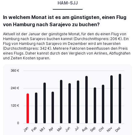
HAM-SJJ
In welchem Monat ist es am günstigsten, einen Flug
von Hamburg nach Sarajevo zu buchen?
Aktuell ist der Januar der günstigste Monat, für den du einen Flug von
Hamburg nach Sarajevo buchen kannst (Durchschnittspreis: 206 €). Ein
Flug von Hamburg nach Sarajevo im Dezember wird am teuersten
(Durchschnittspreis: 342 €). Mehrere Faktoren beeinflussen den Preis
eines Flugs. Daher kannst durch den Vergleich von Airlines, Abflughäfen
und Zeiten Kosten sparen.
360 €
Bar
Chart
graphic.
chart
with
240 €
12
bars.
120 €
The
chart
has
0
1
Mrz
Jun
Sep
Dez
Jan
Apr
Jul
Okt
Feb
Mai
Aug
Nov
X
End
of