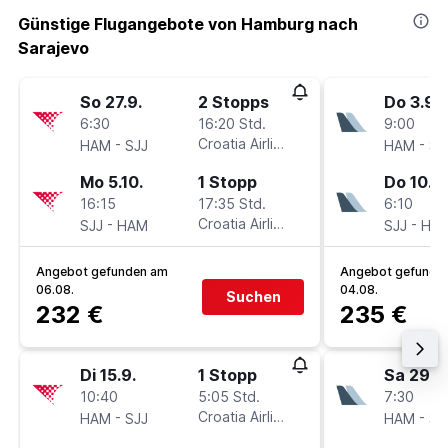
Günstige Flugangebote von Hamburg nach
Sarajevo
So 27.9.
2 Stopps
Do 3.9.
6:30
16:20 Std.
9:00
-
Croatia Airlines
-
HAM
SJJ
HAM
SJ
Mo 5.10.
1 Stopp
Do 10.9.
16:15
17:35 Std.
6:10
-
Croatia Airlines
-
SJJ
HAM
SJJ
HA
Angebot gefunden am
Angebot gefunde
06.08.
04.08.
Suchen
232 €
235 €
Di 15.9.
1 Stopp
Sa 29.8
10:40
5:05 Std.
7:30
-
Croatia Airlines
-
HAM
SJJ
HAM
SJ