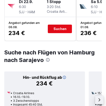
Di 22.9.
1 Stopp
Sa 5.9.
6:30
3:20 Std.
6:10
-
Croatia Airlines
-
SJJ
HAM
SJJ
HA
Angebot gefunden am
Angebot gefunde
06.08.
01.08.
Suchen
234 €
236 €
Suche nach Flügen von Hamburg
nach Sarajevo
Hin- und Rückflug ab
234 €
Croatia Airlines
15.10.
16.10.-19.10.
2 Zwi
3 Zwischenstopps
Insge
Insgesamt 45:40 Std.
Hambu