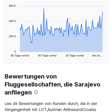
values.
Range:
600 €
0
Chart
Chart
to
graphic.
with
180.
91
400 €
data
points.
200 €
The
chart
has
1
0
90 Tage vorher
60 Tage vorher
30 Tage vorher
Am se…
X
End
of
axis
interactive
displaying
chart
categories.
Range:
Bewertungen von
91
Fluggesellschaften, die Sarajevo
categories.
The
anfliegen
chart
has
1
Lies dir Bewertungen von Kunden durch, die in der
Y
Vergangenheit mit LOT,Austrian AirlinesundCroatia