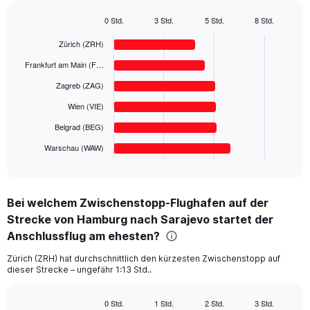
has
1
0 Std.
3 Std.
5 Std.
8 Std.
Bar
Y
Chart
graphic.
chart
Zürich (ZRH)
axis
with
displaying
6
Frankfurt am Main (F…
values.
bars.
Range:
Zagreb (ZAG)
0
The
Wien (VIE)
to
chart
400.
has
Belgrad (BEG)
1
Warschau (WAW)
X
End
of
axis
interactive
displaying
chart
categories.
Bei welchem Zwischenstopp-Flughafen auf der
Range:
Strecke von Hamburg nach Sarajevo startet der
6
categories.
Anschlussflug am ehesten?
The
chart
Zürich (ZRH) hat durchschnittlich den kürzesten Zwischenstopp auf
dieser Strecke – ungefähr 1:13 Std..
has
1
Y
0 Std.
1 Std.
2 Std.
3 Std.