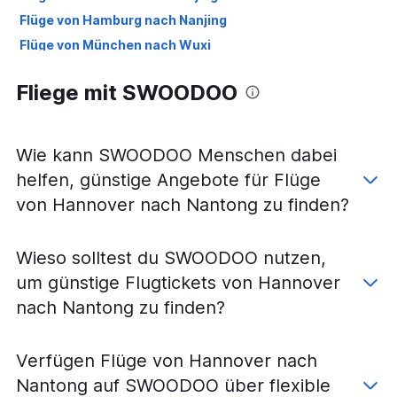
Flüge von Hamburg nach Nanjing
Flüge von München nach Wuxi
Flüge von Frankfurt am Main nach Nantong
Fliege mit SWOODOO
Flüge von Stuttgart nach Nanjing
Flüge von Stuttgart nach Wuxi
Flüge von München nach Nantong
Wie kann SWOODOO Menschen dabei
Flüge von Düsseldorf nach Nantong
helfen, günstige Angebote für Flüge
Flüge von Berlin nach Nanjing
von Hannover nach Nantong zu finden?
Flüge von Köln nach Changzhou
Flüge von Düsseldorf nach Changzhou
Wieso solltest du SWOODOO nutzen,
Flüge von Stuttgart nach Changzhou
um günstige Flugtickets von Hannover
Flüge von Hamburg nach Nantong
nach Nantong zu finden?
Flüge von Berlin nach Changzhou
Flüge von München nach Changzhou
Verfügen Flüge von Hannover nach
Flüge von Berlin nach Wuxi
Nantong auf SWOODOO über flexible
Flüge von Nürnberg nach Nantong