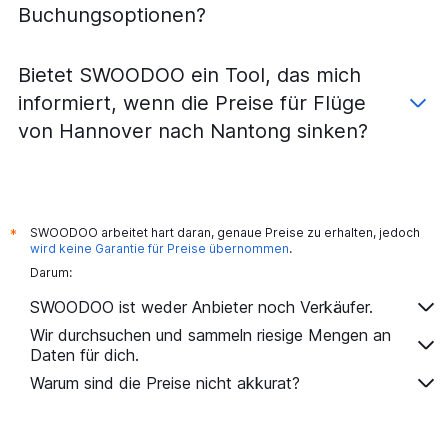
Buchungsoptionen?
Flüge von Leipzig nach Nanjing
Flüge von Köln nach Nanjing
Bietet SWOODOO ein Tool, das mich
Flüge von Münster nach Nanjing
informiert, wenn die Preise für Flüge
Flüge von Dresden nach Nantong
von Hannover nach Nantong sinken?
Flüge von Köln nach Nantong
Flüge von Bremen nach Nantong
Flüge von Berlin nach Nantong
SWOODOO arbeitet hart daran, genaue Preise zu erhalten, jedoch
*
wird keine Garantie für Preise übernommen
.
Darum:
SWOODOO ist weder Anbieter noch Verkäufer.
Wir durchsuchen und sammeln riesige Mengen an
Daten für dich.
Warum sind die Preise nicht akkurat?