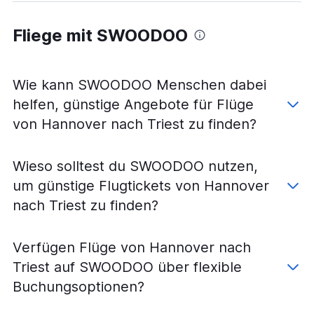
Flüge von Frankfurt Hahn nach Triest
Flüge von Hamburg nach Triest
Fliege mit SWOODOO
Flüge von Köln nach Triest
Flüge von München nach Triest
Flüge von Memmingen nach Venedig M.P.
Wie kann SWOODOO Menschen dabei
Flüge von Nürnberg nach Triest
helfen, günstige Angebote für Flüge
Flüge von Friedrichshafen nach Venedig M.P.
von Hannover nach Triest zu finden?
Flüge von Dortmund nach Triest
Flüge von Leipzig nach Triest
Wieso solltest du SWOODOO nutzen,
Flüge von Münster nach Triest
um günstige Flugtickets von Hannover
Flüge von Dresden nach Triest
nach Triest zu finden?
Flüge von Bremen nach Triest
Flüge von Saarbrücken nach Triest
Verfügen Flüge von Hannover nach
Flüge von Paderborn nach Venedig M.P.
Triest auf SWOODOO über flexible
Flüge von Saarbrücken nach Venedig M.P.
Buchungsoptionen?
Flüge von Friedrichshafen nach Triest