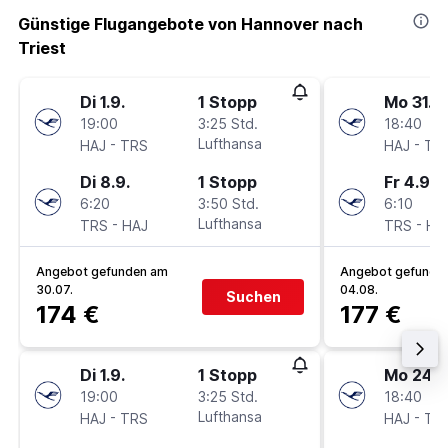
Günstige Flugangebote von Hannover nach
Triest
Di 1.9.
1 Stopp
Mo 31.8.
19:00
3:25 Std.
18:40
-
Lufthansa
-
HAJ
TRS
HAJ
TR
Di 8.9.
1 Stopp
Fr 4.9.
6:20
3:50 Std.
6:10
-
Lufthansa
-
TRS
HAJ
TRS
HA
Angebot gefunden am
Angebot gefunde
30.07.
04.08.
Suchen
174 €
177 €
Di 1.9.
1 Stopp
Mo 24.8
19:00
3:25 Std.
18:40
-
Lufthansa
-
HAJ
TRS
HAJ
TR