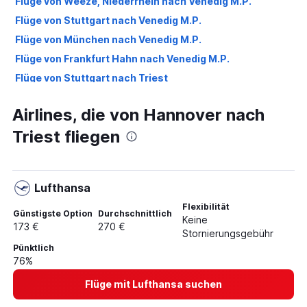
Flüge von Weeze, Niederrhein nach Venedig M.P.
Flüge von Stuttgart nach Venedig M.P.
Flüge von München nach Venedig M.P.
Flüge von Frankfurt Hahn nach Venedig M.P.
Flüge von Stuttgart nach Triest
Flüge von Bremen nach Venedig M.P.
Airlines, die von Hannover nach
Flüge von Köln nach Venedig M.P.
Triest fliegen
Flüge von Berlin nach Triest
Flüge von Düsseldorf nach Triest
Flüge von Nürnberg nach Venedig M.P.
Lufthansa
Flüge von Leipzig nach Venedig M.P.
Flexibilität
Flüge von Karlsruhe nach Venedig M.P.
Günstigste Option
Durchschnittlich
Keine
173 €
270 €
Flüge von Dortmund nach Venedig M.P.
Stornierungsgebühr
Pünktlich
Flüge von Münster nach Venedig M.P.
76%
Flüge von Dresden nach Venedig M.P.
Flüge mit Lufthansa suchen
Flüge von Weeze, Niederrhein nach Triest