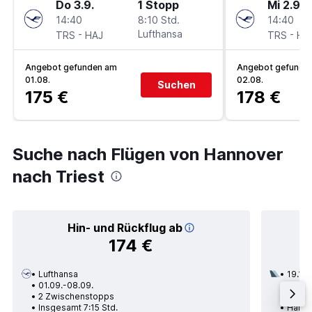
Do 3.9.
1 Stopp
Mi 2.9.
14:40
8:10 Std.
14:40
-
Lufthansa
-
TRS
HAJ
TRS
HA
Angebot gefunden am
Angebot gefunde
01.08.
02.08.
Suchen
175 €
178 €
Suche nach Flügen von Hannover
nach Triest
Hin- und Rückflug ab
174 €
Lufthansa
19.11.
01.09.-08.09.
2 Zwi
2 Zwischenstopps
Insge
Insgesamt 7:15 Std.
Hannov