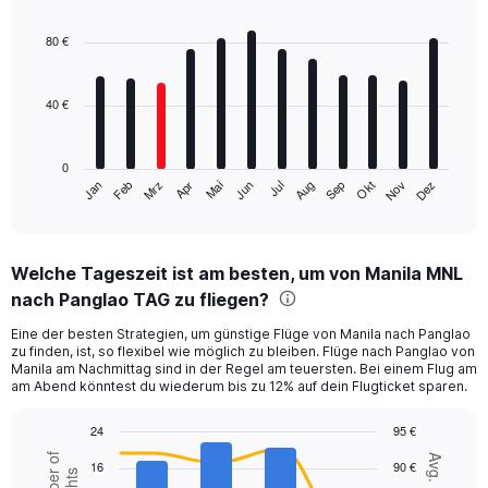
Bar
Chart
graphic.
chart
with
80 €
12
bars.
40 €
The
chart
has
0
1
Mrz
Jun
Sep
Dez
Jan
Apr
Jul
Okt
Feb
Mai
Aug
Nov
X
End
of
axis
interactive
displaying
chart
categories.
Welche Tageszeit ist am besten, um von Manila MNL
Range:
nach Panglao TAG zu fliegen?
12
categories.
Eine der besten Strategien, um günstige Flüge von Manila nach Panglao
The
zu finden, ist, so flexibel wie möglich zu bleiben. Flüge nach Panglao von
chart
Manila am Nachmittag sind in der Regel am teuersten. Bei einem Flug am
has
am Abend könntest du wiederum bis zu 12% auf dein Flugticket sparen.
1
Y
24
95 €
axis
Combination
Chart
Number of
Avg. Price
displaying
16
90 €
graphic.
chart
flights
values.