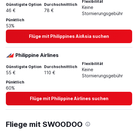
Flexibilität
Flüge nach Miami
Günstigste Option
Durchschnittlich
Keine
46 €
78 €
Flüge nach Málaga
Stornierungsgebühr
Flüge nach Antalya
Pünktlich
53%
Flüge mit Philippines AirAsia suchen
Philippine Airlines
Flexibilität
Günstigste Option
Durchschnittlich
Keine
55 €
110 €
Stornierungsgebühr
Pünktlich
60%
Flüge mit Philippine Airlines suchen
Fliege mit SWOODOO