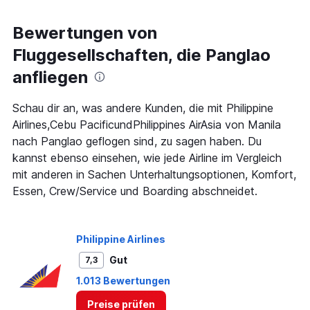
axis
chart
displaying
Alle
Bewertungen von
Zeiten
Fluggesellschaften, die Panglao
sind
Abflugzeiten..
anfliegen
Range:
7
categories.
Schau dir an, was andere Kunden, die mit Philippine
The
Airlines,Cebu PacificundPhilippines AirAsia von Manila
chart
nach Panglao geflogen sind, zu sagen haben. Du
has
kannst ebenso einsehen, wie jede Airline im Vergleich
1
Y
mit anderen in Sachen Unterhaltungsoptionen, Komfort,
axis
Essen, Crew/Service und Boarding abschneidet.
displaying
values.
Range:
0
Philippine Airlines
to
Gut
7,3
300.
1.013 Bewertungen
Preise prüfen