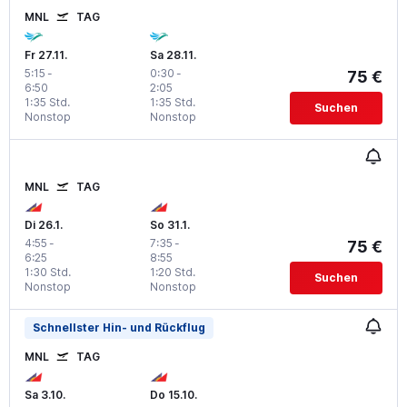
MNL
TAG
Fr 27.11.
Sa 28.11.
5:15
-
0:30
-
75 €
6:50
2:05
1:35 Std.
1:35 Std.
Suchen
Nonstop
Nonstop
MNL
TAG
Di 26.1.
So 31.1.
4:55
-
7:35
-
75 €
6:25
8:55
1:30 Std.
1:20 Std.
Suchen
Nonstop
Nonstop
Schnellster Hin- und Rückflug
MNL
TAG
Sa 3.10.
Do 15.10.