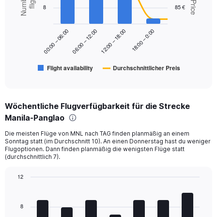
with
8
85 €
Range:
2
data
0
series.
to
18:00 – 0:00
00:00 – 06:00
06:00 – 12:00
12:00 – 18:00
120.
The
chart
has
Flight availability
Durchschnittlicher Preis
1
End
of
X
interactive
axis
chart
displaying
Wöchentliche Flugverfügbarkeit für die Strecke
categories.
Range:
Manila-Panglao
6
Die meisten Flüge von MNL nach TAG finden planmäßig an einem
categories.
Sonntag statt (im Durchschnitt 10). An einen Donnerstag hast du weniger
The
Flugoptionen. Dann finden planmäßig die wenigsten Flüge statt
chart
(durchschnittlich 7).
has
2
12
Y
Bar
Chart
axes
graphic.
chart
displaying
with
8
Avg.
7