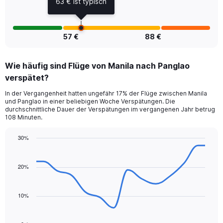
63 € ist typisch
12.
57 €
88 €
Wie häufig sind Flüge von Manila nach Panglao
verspätet?
In der Vergangenheit hatten ungefähr 17% der Flüge zwischen Manila
und Panglao in einer beliebigen Woche Verspätungen. Die
durchschnittliche Dauer der Verspätungen im vergangenen Jahr betrug
108 Minuten.
30%
Line
Chart
graphic.
chart
with
20%
14
data
points.
10%
The
chart