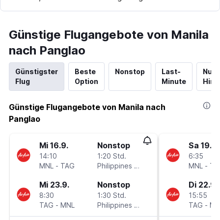
Günstige Flugangebote von Manila
nach Panglao
Günstigster
Beste
Nonstop
Last-
Nur
Flug
Option
Minute
Hinf
Günstige Flugangebote von Manila nach
Panglao
Mi 16.9.
Nonstop
Sa 19.9.
14:10
1:20 Std.
6:35
MNL
-
TAG
Philippines AirAsia
MNL
-
TA
Mi 23.9.
Nonstop
Di 22.9.
8:30
1:30 Std.
15:55
TAG
-
MNL
Philippines AirAsia
TAG
-
MN