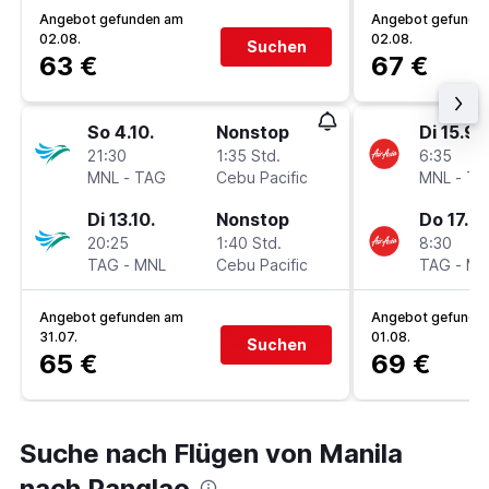
Angebot gefunden am
Angebot gefunde
02.08.
02.08.
Suchen
63 €
67 €
So 4.10.
Nonstop
Di 15.9.
21:30
1:35 Std.
6:35
MNL
-
TAG
Cebu Pacific
MNL
-
TA
Di 13.10.
Nonstop
Do 17.9.
20:25
1:40 Std.
8:30
TAG
-
MNL
Cebu Pacific
TAG
-
MN
Angebot gefunden am
Angebot gefunde
31.07.
01.08.
Suchen
65 €
69 €
Suche nach Flügen von Manila
nach Panglao