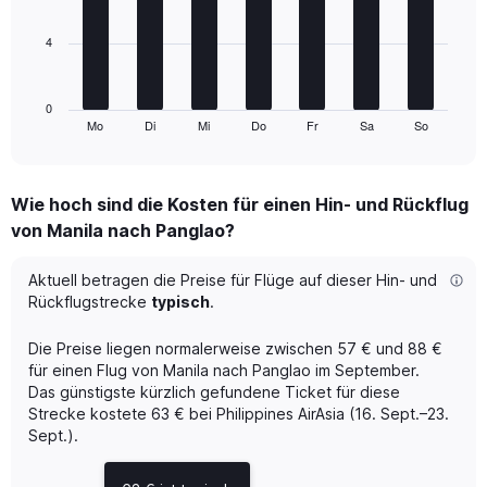
Price
bars.
and
Number
4
The
of
chart
flights.
has
1
0
Mo
Di
Mi
Do
Fr
Sa
So
X
End
of
axis
interactive
displaying
chart
categories.
Wie hoch sind die Kosten für einen Hin- und Rückflug
Range:
von Manila nach Panglao?
7
categories.
The
Aktuell betragen die Preise für Flüge auf dieser Hin- und
chart
Rückflugstrecke
typisch
.
has
1
Die Preise liegen normalerweise zwischen 57 € und 88 €
Y
für einen Flug von Manila nach Panglao im September.
axis
Das günstigste kürzlich gefundene Ticket für diese
displaying
Strecke kostete 63 € bei Philippines AirAsia (16. Sept.–23.
values.
Range:
Sept.).
0
to