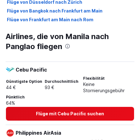
Flüge von Düsseldorf nach Zürich
Flüge von Bangkok nach Frankfurt am Main
Flüge von Frankfurt am Main nach Rom
Flüge von Manila nach Busuanga
Airlines, die von Manila nach
Flüge nach Tokio
Panglao fliegen
Flüge nach Heraklion
Flüge nach Rom
Flüge nach London
Cebu Pacific
Flüge nach Dubai
Flexibilität
Flüge nach Bangkok
Günstigste Option
Durchschnittlich
Keine
44 €
93 €
Flüge nach Hurghada
Stornierungsgebühr
Pünktlich
Flüge nach Zürich
64%
Flüge nach Berlin
Flüge mit Cebu Pacific suchen
Flüge nach Palma de Mallorca
Flüge nach Düsseldorf
Philippines AirAsia
Flüge nach Las Palmas de Gran Canaria