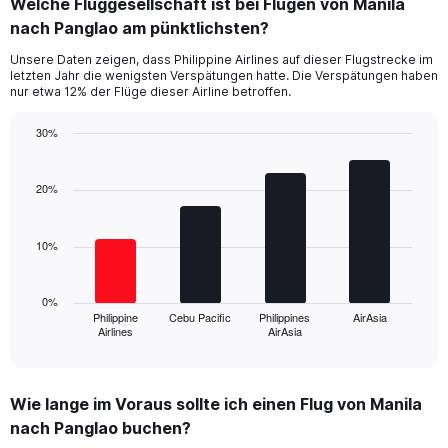
Welche Fluggesellschaft ist bei Flügen von Manila
Range:
nach Panglao am pünktlichsten?
7
categories.
Unsere Daten zeigen, dass Philippine Airlines auf dieser Flugstrecke im
The
letzten Jahr die wenigsten Verspätungen hatte. Die Verspätungen haben
chart
nur etwa 12% der Flüge dieser Airline betroffen.
has
1
30%
Y
Bar
Chart
axis
graphic.
chart
displaying
with
20%
values.
4
Range:
bars.
0
10%
to
The
24.
chart
has
0%
1
Philippine
Cebu Pacific
Philippines
AirAsia
Airlines
AirAsia
X
End
of
axis
interactive
displaying
chart
categories.
Wie lange im Voraus sollte ich einen Flug von Manila
Range:
nach Panglao buchen?
4
categories.