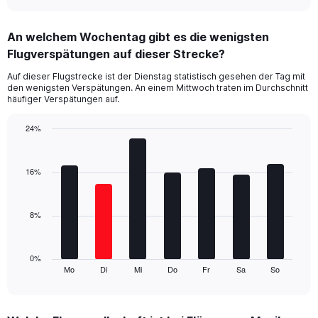
axis
interactive
displaying
chart
categories.
An welchem Wochentag gibt es die wenigsten
Range:
Flugverspätungen auf dieser Strecke?
4
categories.
Auf dieser Flugstrecke ist der Dienstag statistisch gesehen der Tag mit
The
den wenigsten Verspätungen. An einem Mittwoch traten im Durchschnitt
chart
häufiger Verspätungen auf.
has
1
24%
Y
Bar
Chart
axis
graphic.
chart
displaying
with
16%
values.
7
Range:
bars.
0
8%
to
The
30.
chart
has
1
0%
Mo
Di
Mi
Do
Fr
Sa
So
X
End
of
axis
interactive
displaying
chart
categories.