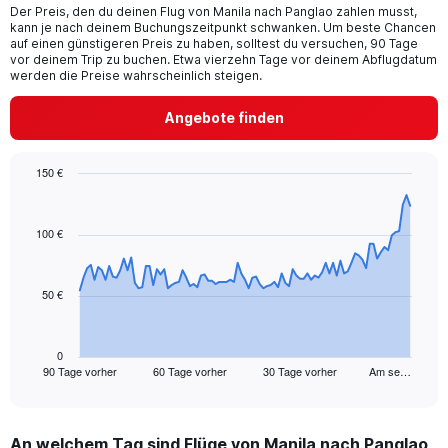
Der Preis, den du deinen Flug von Manila nach Panglao zahlen musst,
The
kann je nach deinem Buchungszeitpunkt schwanken. Um beste Chancen
chart
auf einen günstigeren Preis zu haben, solltest du versuchen, 90 Tage
has
vor deinem Trip zu buchen. Etwa vierzehn Tage vor deinem Abflugdatum
1
werden die Preise wahrscheinlich steigen.
Y
axis
Angebote finden
displaying
values.
Range:
150 €
0
Chart
Chart
to
graphic.
with
30.
91
100 €
data
points.
50 €
The
chart
has
1
0
90 Tage vorher
60 Tage vorher
30 Tage vorher
Am se…
X
End
of
axis
interactive
displaying
chart
categories.
An welchem Tag sind Flüge von Manila nach Panglao