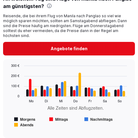
Range:
am günstigsten?
91
categories.
Reisende, die bei ihrem Flug von Manila nach Panglao so viel wie
The
möglich sparen möchten, sollten am Samstagabend abfliegen. Dann
chart
sind die Preise häufig am niedrigsten. Flüge am Donnerstagabend
has
solltest du eher vermeiden, da die Preise dann in der Regel am
1
höchsten sind.
Y
axis
Angebote finden
displaying
values.
Range:
300 €
0
Bar
Chart
200 €
to
graphic.
chart
150.
with
100 €
4
data
0
series.
Mo
Di
Mi
Do
Fr
Sa
So
Alle Zeiten sind Abflugzeiten.
The
chart
Morgens
Mittags
Nachmittags
has
Abends
1
End
of
X
interactive