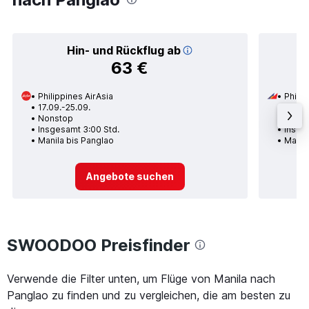
Hin- und Rückflug ab
63 €
Philippines AirAsia
Philip
17.09.-25.09.
09.01.
Nonstop
Nons
Insgesamt 3:00 Std.
Insges
Manila bis Panglao
Manil
Angebote suchen
SWOODOO Preisfinder
Verwende die Filter unten, um Flüge von Manila nach
Panglao zu finden und zu vergleichen, die am besten zu