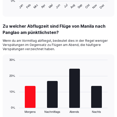
0%
has
Jan
Feb
Mrz
Apr
Mai
Jun
Jul
Aug
Sep
Okt
Nov
Dez
1
End
of
X
interactive
axis
chart
displaying
Zu welcher Abflugzeit sind Flüge von Manila nach
categories.
Range:
Panglao am pünktlichsten?
14
Wenn du am Vormittag abfliegst, bedeutet dies in der Regel weniger
categories.
Verspätungen im Gegensatz zu Flügen am Abend, die häufigere
The
Verspätungen verzeichnet haben.
chart
has
30%
1
Bar
Y
Chart
graphic.
chart
axis
with
20%
displaying
4
values.
bars.
Range:
0
10%
The
to
chart
30.
has
1
0%
Morgens
Nachmittags
Abends
Nachts
X
End
of