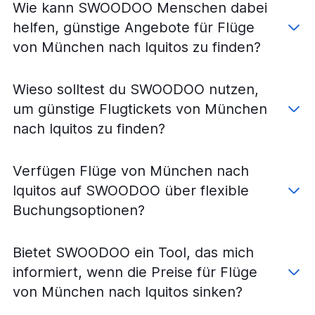
Flüge von Berlin nach Iquitos
Wie kann SWOODOO Menschen dabei
Flüge von Leipzig nach Lima
helfen, günstige Angebote für Flüge
Flüge von Hamburg nach Iquitos
von München nach Iquitos zu finden?
Flüge von Hannover nach Cusco
Flüge von Stuttgart nach Trujillo
Wieso solltest du SWOODOO nutzen,
Flüge von Frankfurt am Main nach Piura
um günstige Flugtickets von München
Flüge von Frankfurt am Main nach Tacna
nach Iquitos zu finden?
Flüge von Frankfurt am Main nach Pucallpa
Flüge von Frankfurt am Main nach Iquitos
Verfügen Flüge von München nach
Flüge von Düsseldorf nach Pucallpa
Iquitos auf SWOODOO über flexible
Flüge von Berlin nach Pucallpa
Buchungsoptionen?
Flüge von Berlin nach Trujillo
Flüge von Paderborn nach Lima
Bietet SWOODOO ein Tool, das mich
Flüge von Köln nach Arequipa
informiert, wenn die Preise für Flüge
Flüge von Nürnberg nach Cusco
von München nach Iquitos sinken?
Flüge von Köln nach Cusco