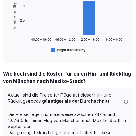
Number of flights
displaying
graphic.
chart
5
values.
with
Range:
6
bars.
0
2.5
to
The
1200.
chart
00:00 – 06:00
06:00 – 12:00
12:00 – 18:00
18:00 – 0:00
has
1
Flight availability
X
End
of
axis
interactive
displaying
chart
categories.
Wie hoch sind die Kosten für einen Hin- und Rückflug
Range:
von München nach Mexiko-Stadt?
6
categories.
The
Aktuell sind die Preise für Flüge auf dieser Hin- und
chart
Rückflugstrecke
günstiger als der Durchschnitt
.
has
1
Die Preise liegen normalerweise zwischen 747 € und
Y
1.076 € für einen Flug von München nach Mexiko-Stadt im
axis
September.
displaying
Das günstigste kürzlich gefundene Ticket für diese
Number