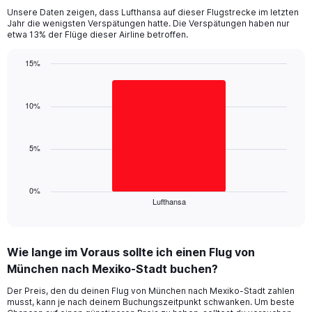
categories.
Unsere Daten zeigen, dass Lufthansa auf dieser Flugstrecke im letzten
The
Jahr die wenigsten Verspätungen hatte. Die Verspätungen haben nur
chart
etwa 13% der Flüge dieser Airline betroffen.
has
1
15%
Y
Bar
Chart
axis
graphic.
chart
displaying
with
10%
values.
1
Range:
bar.
0
5%
to
The
18.
chart
has
1
0%
Lufthansa
X
End
of
axis
interactive
displaying
chart
categories.
Wie lange im Voraus sollte ich einen Flug von
Range:
München nach Mexiko-Stadt buchen?
1
categories.
Der Preis, den du deinen Flug von München nach Mexiko-Stadt zahlen
The
musst, kann je nach deinem Buchungszeitpunkt schwanken. Um beste
chart