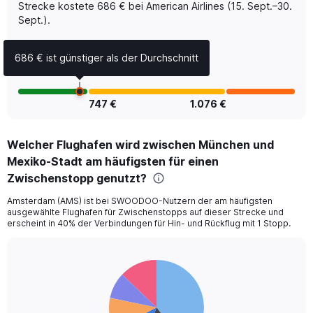
of
Strecke kostete 686 € bei American Airlines (15. Sept.–30.
flights.
Sept.).
Range:
0
686 € ist günstiger als der Durchschnitt
to
7.5.
747 €
1.076 €
Welcher Flughafen wird zwischen München und
Mexiko-Stadt am häufigsten für einen
Zwischenstopp genutzt?
Amsterdam (AMS) ist bei SWOODOO-Nutzern der am häufigsten
ausgewählte Flughafen für Zwischenstopps auf dieser Strecke und
erscheint in 40% der Verbindungen für Hin- und Rückflug mit 1 Stopp.
Pie
Chart
graphic.
chart
with
6
slices.