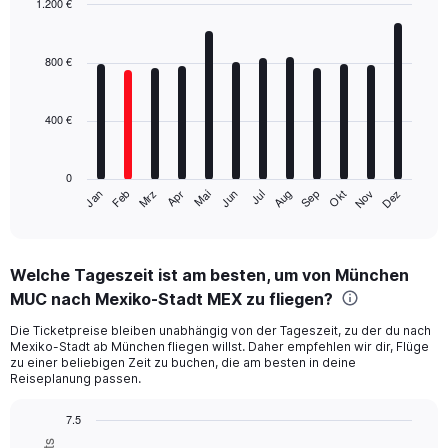
1.200 €
Bar
Chart
graphic.
chart
with
800 €
12
bars.
400 €
The
chart
has
0
1
Mrz
Jun
Sep
Dez
Jan
Apr
Jul
Okt
Feb
Mai
Aug
Nov
X
End
of
axis
interactive
displaying
chart
categories.
Welche Tageszeit ist am besten, um von München
Range:
MUC nach Mexiko-Stadt MEX zu fliegen?
12
categories.
Die Ticketpreise bleiben unabhängig von der Tageszeit, zu der du nach
The
Mexiko-Stadt ab München fliegen willst. Daher empfehlen wir dir, Flüge
chart
zu einer beliebigen Zeit zu buchen, die am besten in deine
has
Reiseplanung passen.
1
Y
7.5
axis
Bar
Chart