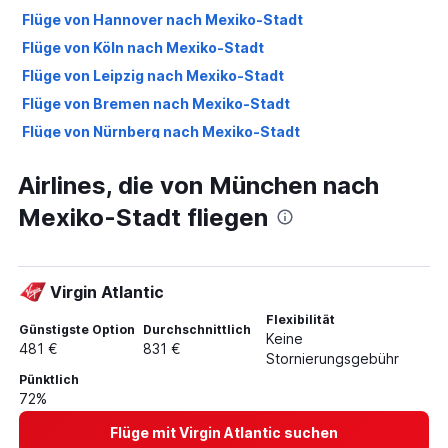
Flüge von Hannover nach Mexiko-Stadt
Flüge von Köln nach Mexiko-Stadt
Flüge von Leipzig nach Mexiko-Stadt
Flüge von Bremen nach Mexiko-Stadt
Flüge von Nürnberg nach Mexiko-Stadt
Flüge von München nach Mexiko-Stadt
Airlines, die von München nach
Flüge von Dresden nach Mexiko-Stadt
Mexiko-Stadt fliegen
Flüge von Rostock nach Mexiko-Stadt
Flüge von Münster nach Mexiko-Stadt
Flüge von Memmingen nach Mexiko-Stadt
Virgin Atlantic
Flüge von Friedrichshafen nach Mexiko-Stadt
Flexibilität
Flüge von Paderborn nach Mexiko-Stadt
Günstigste Option
Durchschnittlich
Keine
481 €
831 €
Flüge von Dortmund nach Mexiko-Stadt
Stornierungsgebühr
Pünktlich
72%
Flüge mit Virgin Atlantic suchen