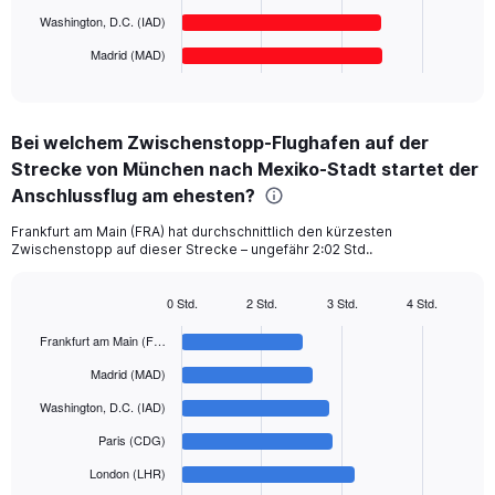
chart
1000.
has
Washington, D.C. (IAD)
1
Madrid (MAD)
X
End
of
axis
interactive
displaying
chart
categories.
Bei welchem Zwischenstopp-Flughafen auf der
Range:
Strecke von München nach Mexiko-Stadt startet der
6
categories.
Anschlussflug am ehesten?
The
chart
Frankfurt am Main (FRA) hat durchschnittlich den kürzesten
Zwischenstopp auf dieser Strecke – ungefähr 2:02 Std..
has
1
Y
0 Std.
2 Std.
3 Std.
4 Std.
axis
Bar
Chart
displaying
graphic.
chart
Frankfurt am Main (F…
with
values.
6
Madrid (MAD)
Range:
bars.
0
Washington, D.C. (IAD)
to
The
Paris (CDG)
1200.
chart
has
London (LHR)