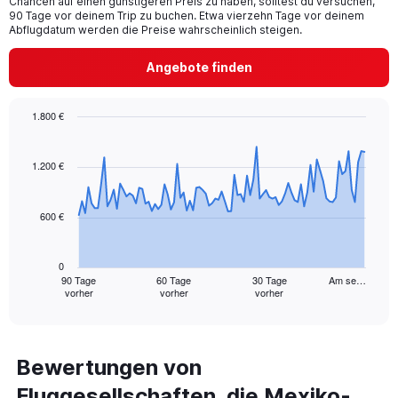
Chancen auf einen günstigeren Preis zu haben, solltest du versuchen,
has
90 Tage vor deinem Trip zu buchen. Etwa vierzehn Tage vor deinem
1
Abflugdatum werden die Preise wahrscheinlich steigen.
Y
axis
Angebote finden
displaying
values.
Range:
1.800 €
0
Chart
Chart
to
graphic.
with
15.
91
1.200 €
data
points.
600 €
The
chart
has
0
1
90 Tage
60 Tage
30 Tage
Am se…
vorher
vorher
vorher
X
End
of
axis
interactive
displaying
chart
categories.
Range:
Bewertungen von
91
Fluggesellschaften, die Mexiko-
categories.