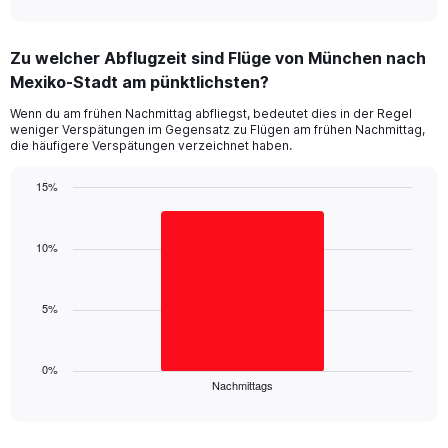
X
interactive
axis
chart
displaying
Zu welcher Abflugzeit sind Flüge von München nach
categories.
Range:
Mexiko-Stadt am pünktlichsten?
14
Wenn du am frühen Nachmittag abfliegst, bedeutet dies in der Regel
categories.
weniger Verspätungen im Gegensatz zu Flügen am frühen Nachmittag,
The
die häufigere Verspätungen verzeichnet haben.
chart
has
15%
1
Bar
Y
Chart
graphic.
chart
axis
with
10%
displaying
1
values.
bar.
Range:
0
5%
The
to
chart
30.
has
1
0%
Nachmittags
X
End
of
axis
interactive
displaying
chart
categories.