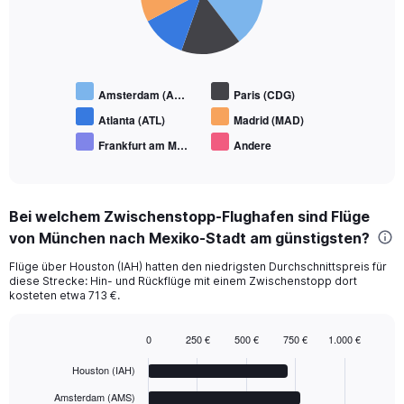
Amsterdam (A…
Paris (CDG)
Atlanta (ATL)
Madrid (MAD)
Frankfurt am M…
Andere
End
of
interactive
chart
Bei welchem Zwischenstopp-Flughafen sind Flüge
von München nach Mexiko-Stadt am günstigsten?
Flüge über Houston (IAH) hatten den niedrigsten Durchschnittspreis für
diese Strecke: Hin- und Rückflüge mit einem Zwischenstopp dort
kosteten etwa 713 €.
0
250 €
500 €
750 €
1.000 €
Bar
Chart
graphic.
chart
Houston (IAH)
with
6
Amsterdam (AMS)