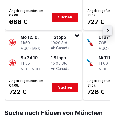
Angebot gefunden am
Angebot gefunde
02.08.
31.07.
Suchen
686 €
727 €
Mo 12.10.
1 Stopp
Di 27.10.
11:50
19:20 Std.
7:35
-
Air Canada
-
MUC
MEX
MUC
M
Sa 24.10.
1 Stopp
Mi 11.11.
11:55
15:05 Std.
11:00
-
Air Canada
-
MEX
MUC
MEX
M
Angebot gefunden am
Angebot gefunde
04.08.
31.07.
Suchen
722 €
728 €
Suche nach Flügen von München