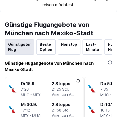
reisen möchtest.
Günstige Flugangebote von
München nach Mexiko-Stadt
Günstigster
Beste
Nonstop
Last-
Nur
Flug
Option
Minute
Hinf
Günstige Flugangebote von München nach
Mexiko-Stadt
Di 15.9.
2 Stopps
Do 5.11.
7:20
21:25 Std.
7:35
-
American Airlines
-
MUC
MEX
MUC
M
Mi 30.9.
2 Stopps
Di 10.11.
17:12
21:58 Std.
16:15
-
American Airlines
-
MEX
MUC
MEX
M