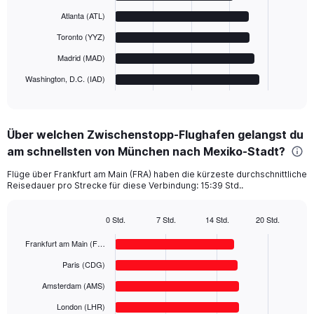
bars.
Atlanta (ATL)
The
Toronto (YYZ)
chart
has
Madrid (MAD)
1
Washington, D.C. (IAD)
X
End
of
axis
interactive
displaying
chart
categories.
Über welchen Zwischenstopp-Flughafen gelangst du
Range:
am schnellsten von München nach Mexiko-Stadt?
6
categories.
Flüge über Frankfurt am Main (FRA) haben die kürzeste durchschnittliche
The
Reisedauer pro Strecke für diese Verbindung: 15:39 Std..
chart
has
1
0 Std.
7 Std.
14 Std.
20 Std.
Bar
Y
Chart
graphic.
chart
Frankfurt am Main (F…
axis
with
displaying
6
Paris (CDG)
values.
bars.
Range:
Amsterdam (AMS)
0
The
London (LHR)
to