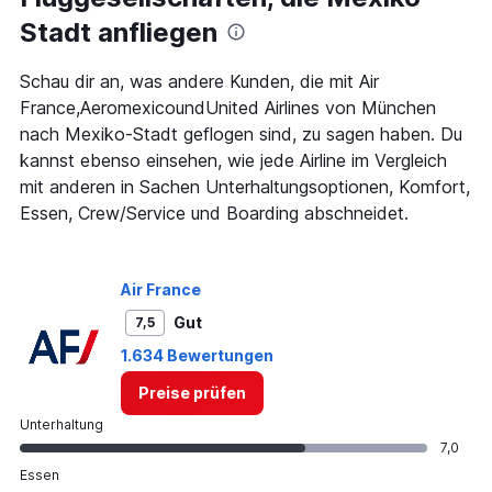
The
Stadt anfliegen
chart
has
1
Schau dir an, was andere Kunden, die mit Air
Y
France,AeromexicoundUnited Airlines von München
axis
nach Mexiko-Stadt geflogen sind, zu sagen haben. Du
displaying
kannst ebenso einsehen, wie jede Airline im Vergleich
values.
Range:
mit anderen in Sachen Unterhaltungsoptionen, Komfort,
0
Essen, Crew/Service und Boarding abschneidet.
to
1800.
Air France
Gut
7,5
1.634 Bewertungen
Preise prüfen
Unterhaltung
7,0
Essen