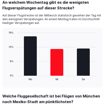
An welchem Wochentag gibt es die wenigsten
Range:
Flugverspätungen auf dieser Strecke?
1
categories.
Auf dieser Flugstrecke ist der Mittwoch statistisch gesehen der Tag mit
The
den wenigsten Verspätungen. An einem Montag traten im Durchschnitt
chart
häufiger Verspätungen auf.
has
1
18%
Y
Bar
Chart
axis
graphic.
chart
displaying
with
12%
values.
3
Range:
bars.
0
6%
to
The
15.
chart
has
1
0%
Mo
Mi
Sa
X
End
of
axis
interactive
displaying
chart
categories.
Welche Fluggesellschaft ist bei Flügen von München
Range:
nach Mexiko-Stadt am pünktlichsten?
3