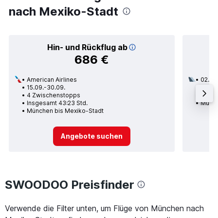
nach Mexiko-Stadt
Hin- und Rückflug ab
686 €
American Airlines
02.09
15.09.-30.09.
3 Zwi
4 Zwischenstopps
Insge
Insgesamt 43:23 Std.
Münch
München bis Mexiko-Stadt
Angebote suchen
SWOODOO Preisfinder
Verwende die Filter unten, um Flüge von München nach