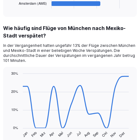
1
Amsterdam (AMS)
X
End
of
axis
interactive
displaying
chart
categories.
Wie häufig sind Flüge von München nach Mexiko-
Range:
Stadt verspätet?
6
categories.
In der Vergangenheit hatten ungefähr 13% der Flüge zwischen München
The
und Mexiko-Stadt in einer beliebigen Woche Verspätungen. Die
chart
durchschnittliche Dauer der Verspätungen im vergangenen Jahr betrug
has
101 Minuten.
1
Y
30%
axis
Line
Chart
displaying
graphic.
chart
values.
with
20%
Range:
14
data
0
points.
to
10%
240.
The
chart
0%
has
Jan
Feb
Mrz
Apr
Mai
Jun
Jul
Aug
Sep
Okt
Nov
Dez
1
End
of