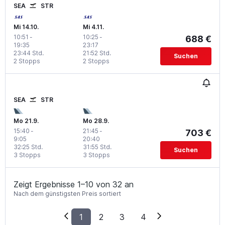
SEA
STR
Mi 14.10.
Mi 4.11.
10:51
-
10:25
-
688 €
19:35
23:17
23:44 Std.
21:52 Std.
Suchen
2 Stopps
2 Stopps
SEA
STR
Mo 21.9.
Mo 28.9.
15:40
-
21:45
-
703 €
9:05
20:40
32:25 Std.
31:55 Std.
Suchen
3 Stopps
3 Stopps
Zeigt Ergebnisse 1–10 von 32 an
Nach dem günstigsten Preis sortiert
1
2
3
4