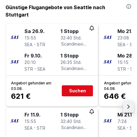
Günstige Flugangebote von Seattle nach
Stuttgart
Sa 26.9.
1 Stopp
Mo 21.9.
15:55
32:40 Std.
23:08
-
Scandinavian Airlines
-
SEA
STR
SEA
ST
Fr 9.10.
1 Stopp
Mo 28.9
20:10
26:35 Std.
15:15
-
Scandinavian Airlines
-
STR
SEA
STR
SE
Angebot gefunden am
Angebot gefunde
03.08.
04.08.
Suchen
621 €
646 €
Fr 11.9.
1 Stopp
Mi 21.10.
15:55
32:40 Std.
7:24
-
Scandinavian Airlines
-
SEA
STR
SEA
ST