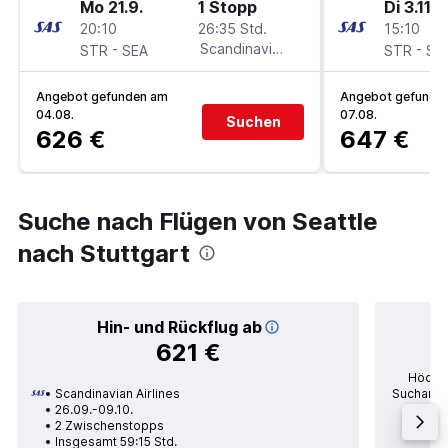
Mo 21.9.
1 Stopp
Di 3.11.
20:10
26:35 Std.
15:10
-
Scandinavian Airlines
-
STR
SEA
STR
SE
Angebot gefunden am
Angebot gefunde
04.08.
07.08.
Suchen
626 €
647 €
Suche nach Flügen von Seattle
nach Stuttgart
Hin- und Rückflug ab
621 €
Höchst
Scandinavian Airlines
Suchanfra
26.09.-09.10.
po
2 Zwischenstopps
Durc
Insgesamt 59:15 Std.