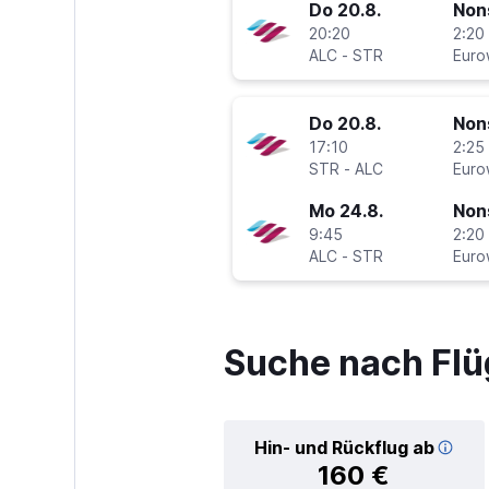
Do 20.8.
Non
20:20
2:20 
ALC
-
STR
Euro
Do 20.8.
Non
17:10
2:25 
STR
-
ALC
Euro
Mo 24.8.
Non
9:45
2:20 
ALC
-
STR
Euro
Suche nach Flü
Hin- und Rückflug ab
160 €