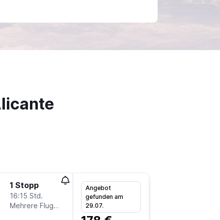
licante
1 Stopp
Di 25.8.
Angebot
16:15 Std.
9:10
gefunden am
Mehrere Fluglinien
STR
-
AL
29.07.