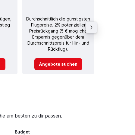
lügen,
Durchschnittlich die günstigsten
Durchschnitt
stieg
Flugpreise. 2% potenzieller
Rückflug in
Preisrückgang (5 € mögliche
Ersparnis gegenüber dem
Durchschnittspreis für Hin- und
Rückflug).
n
Angebote suchen
Angebot
die am besten zu dir passen.
Budget