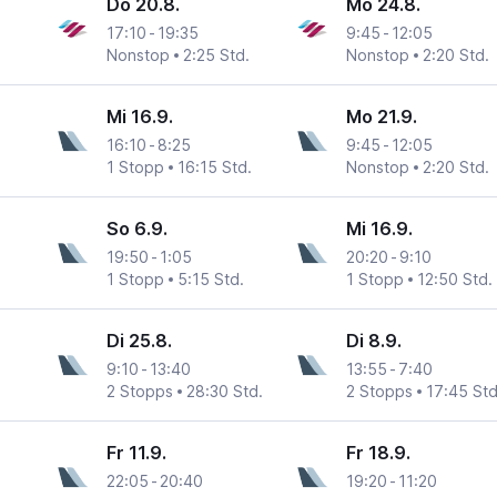
Do 20.8.
Mo 24.8.
17:10
-
19:35
9:45
-
12:05
Nonstop
2:25 Std.
Nonstop
2:20 Std.
Mi 16.9.
Mo 21.9.
16:10
-
8:25
9:45
-
12:05
1 Stopp
16:15 Std.
Nonstop
2:20 Std.
So 6.9.
Mi 16.9.
19:50
-
1:05
20:20
-
9:10
1 Stopp
5:15 Std.
1 Stopp
12:50 Std.
Di 25.8.
Di 8.9.
9:10
-
13:40
13:55
-
7:40
2 Stopps
28:30 Std.
2 Stopps
17:45 Std
Fr 11.9.
Fr 18.9.
22:05
-
20:40
19:20
-
11:20