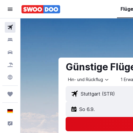
Flüg
Flüge
Hotels
Mietwagen
Günstige Flüge
Pauschalreisen
Explore
Hin- und Rückflug
1 Erw
Trips
So 6.9.
Deutsch
Feedback