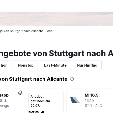
üge von Stuttgart nach Alicante-Elche
ngebote von Stuttgart nach A
tion
Nonstop
Last-Minute
Nur Hinflug
on Stuttgart nach Alicante
stop
Mi 16.9.
Angebot
Std.
16:10
gefunden am
wings
STR
-
ALC
29.07.