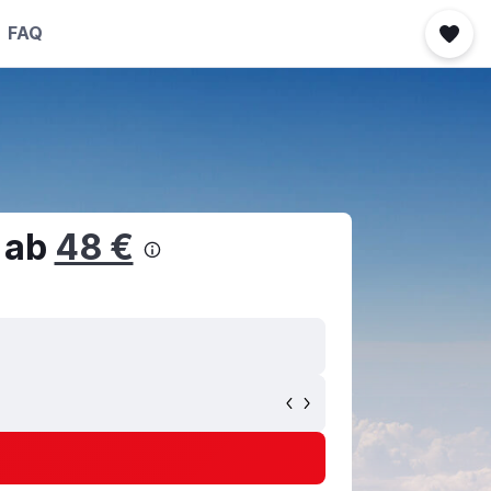
FAQ
e ab
48 €