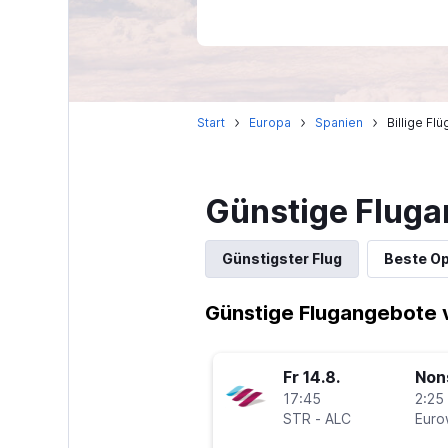
Start
Europa
Spanien
Billige Fl
Günstige Fluga
Günstigster Flug
Beste Op
Günstige Flugangebote v
Fr 14.8.
Non
17:45
2:25 
STR
-
ALC
Euro