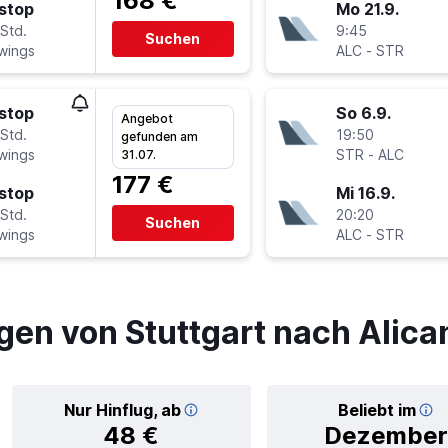
168 €
stop
Mo 21.9.
Std.
9:45
Suchen
wings
ALC
-
STR
stop
So 6.9.
Angebot
Std.
19:50
gefunden am
wings
STR
-
ALC
31.07.
177 €
stop
Mi 16.9.
Std.
20:20
Suchen
wings
ALC
-
STR
gen von Stuttgart nach Alica
Nur Hinflug, ab
Beliebt im
48 €
Dezember