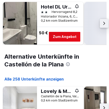
Tage
gefunden
vor
Hotel DL Urban
wurde.
dem
2 Sterne
Hervorragend 8,2
Aufenthalt
Historiador Viciana, 6, Castellón de la Plana, Valencia, Spanien
anzeigt
0,2 km vom Stadtzentrum
Das
Diagramm
50 €
hat
Zum Angebot
1
Y-
Achse,
die
Alternative Unterkünfte in
den
durchschnittlichen
Castellón de la Plana
Zimmerpreis
anzeigt
Alle 258 Unterkünfte anzeigen
Lovely & Modern flat in Heart of Castellón
Castellón de la Plana, Valencia, Spanien
0,5 km vom Stadtzentrum