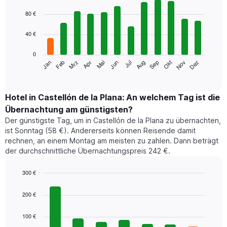
Bar
Chart
graphic.
chart
80 €
with
12
40 €
bars.
0
Das
Jan
Feb
Mrz
Apr
Mai
Jun
Jul
Aug
Sep
Okt
Nov
Dez
folgende
End
of
Diagramm
interactive
zeigt
chart
den
Hotel in Castellón de la Plana: An welchem Tag ist die
durchschnittlichen
Übernachtung am günstigsten?
Zimmerpreis
Der günstigste Tag, um in Castellón de la Plana zu übernachten,
im
ist Sonntag (58 €). Andererseits können Reisende damit
jeweiligen
rechnen, an einem Montag am meisten zu zahlen. Dann beträgt
Monat
der durchschnittliche Übernachtungspreis 242 €.
an.
Das
Diagramm
300 €
hat
Bar
Chart
1
graphic.
chart
200 €
with
X-
7
Achse,
100 €
bars.
die