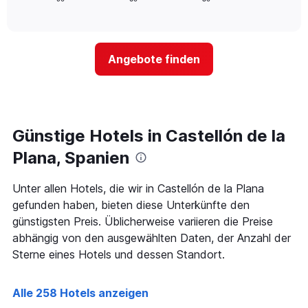
Hotelkategorien
of
wie
anzeigt.
interactive
nach
sich
chart
Sternen
der
anzeigt
Preis
Das
Angebote finden
für
Diagramm
ein
hat
Zimmer
1
ändert,
Y-
je
Achse,
näher
Günstige Hotels in Castellón de la
die
das
den
Aufenthaltsdatum
Plana, Spanien
durchschnittlichen
rückt.
Zimmerpreis
Das
Unter allen Hotels, die wir in Castellón de la Plana
an
Diagramm
diesem
gefunden haben, bieten diese Unterkünfte den
hat
Wochenende
1
günstigsten Preis. Üblicherweise variieren die Preise
anzeigt,
X-
abhängig von den ausgewählten Daten, der Anzahl der
der
Achse,
Sterne eines Hotels und dessen Standort.
in
die
den
die
letzten
Anzahl
Alle 258 Hotels anzeigen
3
der
Tagen