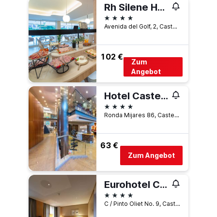
Rh Silene Hotel & Spa 4 Sup
4 Sterne
Avenida del Golf, 2, Castellón de la Plana, Valencia, Spanien
102 €
Zum
Angebot
Hotel Castellon Center Affiliated by Meliá
4 Sterne
Ronda Mijares 86, Castellón de la Plana, Valencia, Spanien
63 €
Zum Angebot
Eurohotel Castellón
4 Sterne
C / Pinto Oliet No. 9, Castellón de la Plana, Valencia, Spanien