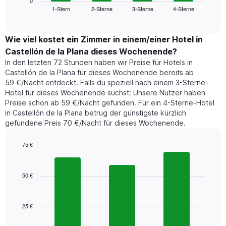
zeigt
0
Das
1-Stern
2-Sterne
3-Sterne
4-Sterne
den
End
Diagramm
of
durchschnittlichen
hat
interactive
Zimmerpreis,
chart
1
der
Wie viel kostet ein Zimmer in einem/einer Hotel in
Y-
für
Achse,
Castellón de la Plana dieses Wochenende?
heute
die
In den letzten 72 Stunden haben wir Preise für Hotels in
Nacht
den
Castellón de la Plana für dieses Wochenende bereits ab
in
durchschnittlichen
59 €/Nacht entdeckt. Falls du speziell nach einem 3-Sterne-
den
Zimmerpreis
Hotel für dieses Wochenende suchst: Unsere Nutzer haben
letzten
anzeigt.
Preise schon ab 59 €/Nacht gefunden. Für ein 4-Sterne-Hotel
3
in Castellón de la Plana betrug der günstigste kürzlich
Tagen
gefundene Preis 70 €/Nacht für dieses Wochenende.
gefunden
wurde,
aggregiert
75 €
nach
Bar
Chart
Sternebewertung.
graphic.
chart
with
Das
50 €
3
Diagramm
bars.
hat
1
25 €
Das
X-
folgende
Achse,