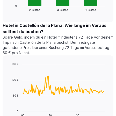
Diagramm
die
zeigt
0
die
2-Sterne
3-Sterne
4-Sterne
den
End
Hotelkategorien
of
durchschnittlichen
nach
interactive
Zimmerpreis
chart
Sternen
für
Hotel in Castellón de la Plana: Wie lange im Voraus
anzeigt
dieses
solltest du buchen?
Das
Wochenende
Diagramm
Spare Geld, indem du ein Hotel mindestens 72 Tage vor deinem
in
hat
Trip nach Castellón de la Plana buchst. Der niedrigste
den
1
gefundene Preis bei einer Buchung 72 Tage im Voraus betrug
letzten
Y-
60 € pro Nacht.
3
Achse,
Tagen,
die
180 €
aggregiert
den
nach
Line
Chart
durchschnittlichen
graphic.
chart
Sternebewertung.
Zimmerpreis
with
Das
120 €
für
90
Diagramm
heute
data
hat
points.
Nacht
1
in
60 €
X-
Das
den
Achse,
folgende
letzten
die
Diagramm
3
0
die
zeigt,
Tagen
90
60
30
End