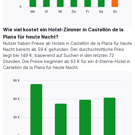
die
Das
0
Monate
folgende
Mo
Di
Mi
Do
Fr
Sa
So
End
anzeigt.
of
Diagramm
Das
interactive
zeigt
chart
Diagramm
den
Wie viel kostet ein Hotel-Zimmer in Castellón de la
hat
durchschnittlichen
1
Plana für heute Nacht?
Preis
Y-
Nutzer haben Preise ab Hotels in Castellón de la Plana für heute
eines
Achse,
Nacht bereits ab 59 € gefunden. Der durchschnittliche Preis
Zimmers
die
liegt bei 149 €, basierend auf Suchen in den letzten 72
für
den
Stunden. Die Preise beginnen ab 63 € für ein 4-Sterne-Hotel in
den
durchschnittlichen
Castellón de la Plana für heute Nacht.
jeweiligen
Zimmerpreis
Wochentag.
anzeigt.
Das
90 €
Diagramm
Bar
Chart
hat
graphic.
chart
1
with
60 €
4
X-
bars.
Achse,
die
30 €
Das
die
folgende
Wochentage
Diagramm
anzeigt.