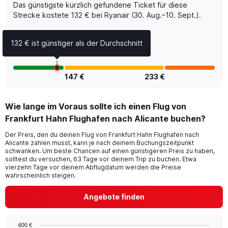
displaying
Das günstigste kürzlich gefundene Ticket für diese
Avg.
Strecke kostete 132 € bei Ryanair (30. Aug.–10. Sept.).
Price
and
Number
132 € ist günstiger als der Durchschnitt
of
flights.
147 €
233 €
Wie lange im Voraus sollte ich einen Flug von
Frankfurt Hahn Flughafen nach Alicante buchen?
Der Preis, den du deinen Flug von Frankfurt Hahn Flughafen nach
Alicante zahlen musst, kann je nach deinem Buchungszeitpunkt
schwanken. Um beste Chancen auf einen günstigeren Preis zu haben,
solltest du versuchen, 63 Tage vor deinem Trip zu buchen. Etwa
vierzehn Tage vor deinem Abflugdatum werden die Preise
wahrscheinlich steigen.
Angebote finden
600 €