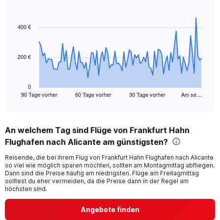
Chart
Chart
graphic.
with
91
400 €
data
points.
200 €
The
chart
has
1
0
90 Tage vorher
60 Tage vorher
30 Tage vorher
Am se…
X
End
of
axis
interactive
displaying
chart
categories.
An welchem Tag sind Flüge von Frankfurt Hahn
Range:
Flughafen nach Alicante am günstigsten?
91
categories.
Reisende, die bei ihrem Flug von Frankfurt Hahn Flughafen nach Alicante
The
so viel wie möglich sparen möchten, sollten am Montagmittag abfliegen.
chart
Dann sind die Preise häufig am niedrigsten. Flüge am Freitagmittag
has
solltest du eher vermeiden, da die Preise dann in der Regel am
1
höchsten sind.
Y
axis
Angebote finden
displaying