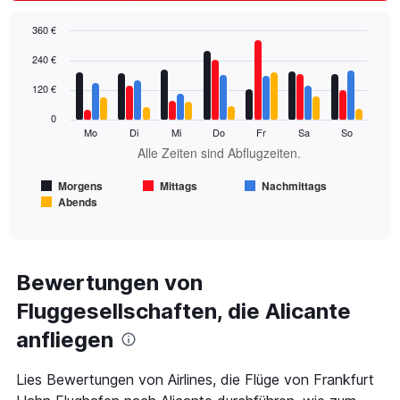
values.
Range:
360 €
0
Bar
Chart
240 €
to
graphic.
chart
600.
with
120 €
4
data
0
series.
Mo
Di
Mi
Do
Fr
Sa
So
Alle Zeiten sind Abflugzeiten.
The
chart
Morgens
Mittags
Nachmittags
has
Abends
1
End
of
X
interactive
axis
chart
displaying
Alle
Bewertungen von
Zeiten
Fluggesellschaften, die Alicante
sind
Abflugzeiten..
anfliegen
Range:
7
categories.
Lies Bewertungen von Airlines, die Flüge von Frankfurt
The