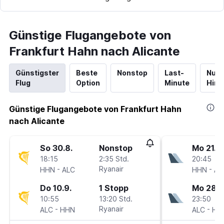
Günstige Flugangebote von
Frankfurt Hahn nach Alicante
Günstigster
Beste
Nonstop
Last-
Nur
Flug
Option
Minute
Hinf
Günstige Flugangebote von Frankfurt Hahn
nach Alicante
So 30.8.
Nonstop
Mo 21.9.
18:15
2:35 Std.
20:45
-
Ryanair
-
HHN
ALC
HHN
AL
Do 10.9.
1 Stopp
Mo 28.9
10:55
13:20 Std.
23:50
-
Ryanair
-
ALC
HHN
ALC
HH