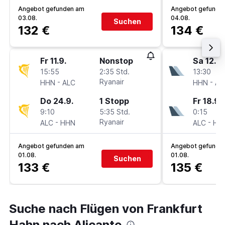
Angebot gefunden am
Angebot gefunde
03.08.
04.08.
Suchen
132 €
134 €
Fr 11.9.
Nonstop
Sa 12.9.
15:55
2:35 Std.
13:30
-
Ryanair
-
HHN
ALC
HHN
AL
Do 24.9.
1 Stopp
Fr 18.9.
9:10
5:35 Std.
0:15
-
Ryanair
-
ALC
HHN
ALC
HH
Angebot gefunden am
Angebot gefunde
01.08.
01.08.
Suchen
133 €
135 €
Suche nach Flügen von Frankfurt
Hahn nach Alicante