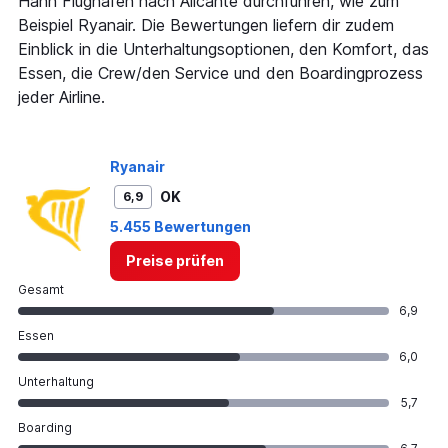
Hahn Flughafen nach Alicante durchführen, wie zum
chart
Beispiel Ryanair. Die Bewertungen liefern dir zudem
has
Einblick in die Unterhaltungsoptionen, den Komfort, das
1
Y
Essen, die Crew/den Service und den Boardingprozess
axis
jeder Airline.
displaying
values.
Range:
0
Ryanair
to
OK
6,9
360.
5.455 Bewertungen
Preise prüfen
Gesamt
6,9
Essen
6,0
Unterhaltung
5,7
Boarding