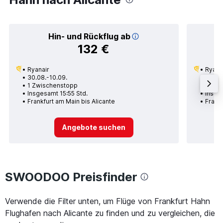
Hin- und Rückflug ab
132 €
Ryanair
Ryana
30.08.-10.09.
30.10.
1 Zwischenstopp
Nons
Insgesamt 15:55 Std.
Insge
Frankfurt am Main bis Alicante
Frankf
Angebote suchen
SWOODOO Preisfinder
Verwende die Filter unten, um Flüge von Frankfurt Hahn
Flughafen nach Alicante zu finden und zu vergleichen, die