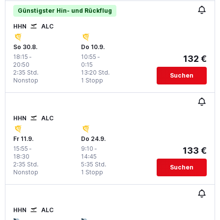
Günstigster Hin- und Rückflug
HHN
ALC
So 30.8.
Do 10.9.
18:15
-
10:55
-
132 €
20:50
0:15
2:35 Std.
13:20 Std.
Suchen
Nonstop
1 Stopp
HHN
ALC
Fr 11.9.
Do 24.9.
15:55
-
9:10
-
133 €
18:30
14:45
2:35 Std.
5:35 Std.
Suchen
Nonstop
1 Stopp
HHN
ALC