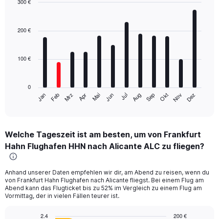
300 €
Bar
Chart
graphic.
chart
with
200 €
12
bars.
100 €
The
chart
has
0
1
Mrz
Jun
Sep
Dez
Jan
Apr
Jul
Okt
Feb
Mai
Aug
Nov
X
End
of
axis
interactive
displaying
chart
categories.
Welche Tageszeit ist am besten, um von Frankfurt
Range:
Hahn Flughafen HHN nach Alicante ALC zu fliegen?
12
categories.
The
Anhand unserer Daten empfehlen wir dir, am Abend zu reisen, wenn du
chart
von Frankfurt Hahn Flughafen nach Alicante fliegst. Bei einem Flug am
has
Abend kann das Flugticket bis zu 52% im Vergleich zu einem Flug am
1
Vormittag, der in vielen Fällen teurer ist.
Y
axis
2.4
200 €