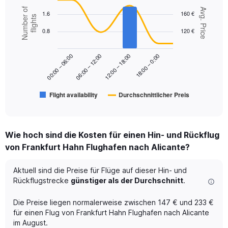
displaying
Combination
Chart
Number of
values.
Avg. Price
1.6
160 €
graphic.
chart
flights
Range:
with
0
0.8
120 €
2
to
data
series.
300.
18:00 – 0:00
00:00 – 06:00
06:00 – 12:00
12:00 – 18:00
The
chart
has
Flight availability
Durchschnittlicher Preis
1
End
of
X
interactive
axis
chart
displaying
Wie hoch sind die Kosten für einen Hin- und Rückflug
categories.
Range:
von Frankfurt Hahn Flughafen nach Alicante?
6
categories.
Aktuell sind die Preise für Flüge auf dieser Hin- und
The
Rückflugstrecke
günstiger als der Durchschnitt
.
chart
has
Die Preise liegen normalerweise zwischen 147 € und 233 €
2
Y
für einen Flug von Frankfurt Hahn Flughafen nach Alicante
axes
im August.