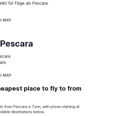
nkt für Flüge ab Pescara.
R-MXP
 Pescara
escara
ehr.
R-MXP
eapest place to fly to from
to from Pescara is Turin, with prices starting at
rdable destinations below.