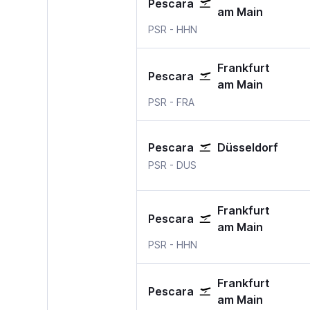
Pescara
am Main
Pescara
Frankfurt Hahn
PSR
-
HHN
Frankfurt
Pescara
am Main
Pescara
Frankfurt am Main
PSR
-
FRA
Pescara
Düsseldorf
Pescara
Düsseldorf
PSR
-
DUS
Frankfurt
Pescara
am Main
Pescara
Frankfurt Hahn
PSR
-
HHN
Frankfurt
Pescara
am Main