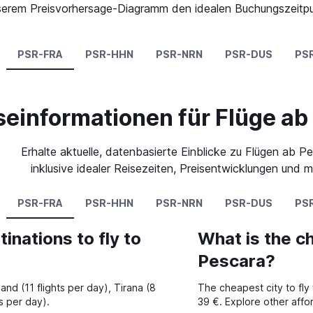
 unserem Preisvorhersage-Diagramm den idealen Buchungszeitpu
PSR-FRA
PSR-HHN
PSR-NRN
PSR-DUS
PS
seinformationen für Flüge ab
Erhalte aktuelle, datenbasierte Einblicke zu Flügen ab P
inklusive idealer Reisezeiten, Preisentwicklungen und m
PSR-FRA
PSR-HHN
PSR-NRN
PSR-DUS
PS
inations to fly to
What is the ch
Pescara?
and (11 flights per day), Tirana (8
The cheapest city to fly 
s per day).
39 €. Explore other affo