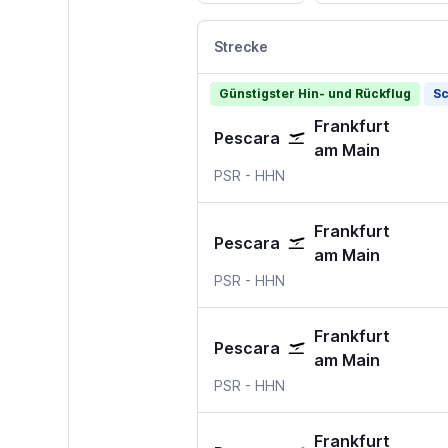
Strecke
Günstigster Hin- und Rückflug
Sc
Frankfurt
Pescara
am Main
Pescara
Frankfurt Hahn
PSR
-
HHN
Frankfurt
Pescara
am Main
Pescara
Frankfurt Hahn
PSR
-
HHN
Frankfurt
Pescara
am Main
Pescara
Frankfurt Hahn
PSR
-
HHN
Frankfurt