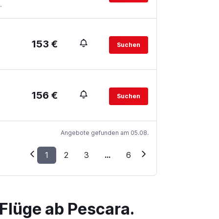
.
153 €
Suchen
156 €
Suchen
Angebote gefunden am 05.08.
1
2
3
...
6
Flüge ab Pescara.