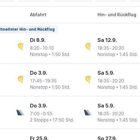
Abfahrt
Hin- und Rückflug
hnellster Hin- und Rückflug
Di 8.9.
Sa 12.9.
8:20
-
10:10
18:35
-
20:20
Nonstop
1:50 Std.
Nonstop
1:45 Std.
Do 3.9.
Sa 5.9.
17:45
-
19:35
18:35
-
20:20
Nonstop
1:50 Std.
Nonstop
1:45 Std.
Do 3.9.
Sa 5.9.
7:05
-
0:55
18:35
-
20:20
2 Stopps
17:50 Std.
Nonstop
1:45 Std.
Fr 25.9.
So 27.9.