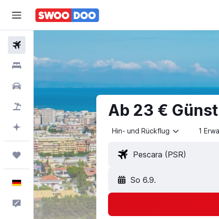
Flüge
Unterkünfte
Mietwagen
Ab 23 € Günst
Pauschalreisen
Mit KI planen
Hin- und Rückflug
1 Erw
Trips
So 6.9.
Deutsch
Feedback