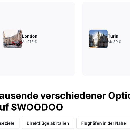
London
Turin
Ab 216 €
Ab 39 €
ausende verschiedener Optio
 auf SWOODOO
iseziele
Direktflüge ab Italien
Flughäfen in der Nähe