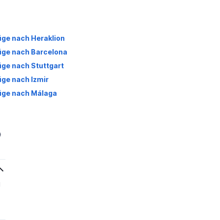
üge nach Heraklion
üge nach Barcelona
üge nach Stuttgart
üge nach Izmir
üge nach Málaga
u