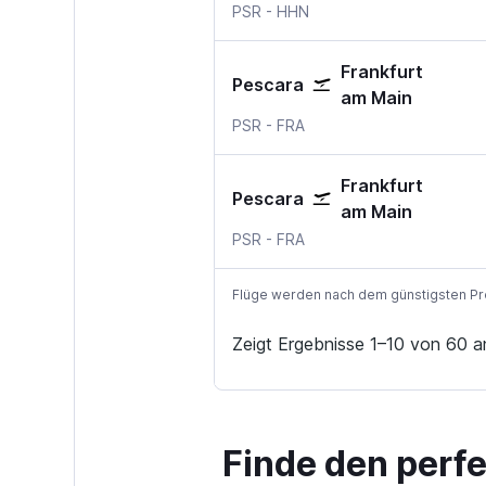
Pescara
Frankfurt Hahn
PSR
-
HHN
Frankfurt
Pescara
am Main
Pescara
Frankfurt am Main
PSR
-
FRA
Frankfurt
Pescara
am Main
Pescara
Frankfurt am Main
PSR
-
FRA
Flüge werden nach dem günstigsten Preis
Zeigt Ergebnisse 1–10 von 60 a
Finde den perf