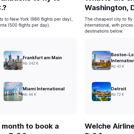
.?
Washington, D
ts to New York (986 flights per day),
The cheapest city to fly
nta (500 flights per day).
International, with price
destinations below.
Boston-Lo
Frankfurt am Main
Internatio
Ab 342 €
Ab 42 €
Miami International
Detroit
Ab 46 €
Ab 72 €
 month to book a
Welche Airlin