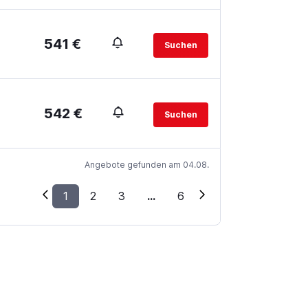
541 €
Suchen
542 €
Suchen
Angebote gefunden am 04.08.
1
2
3
...
6