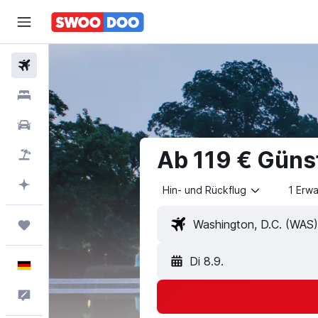
Flüge
Unterkünfte
Mietwagen
Ab 119 € Güns
Pauschalreisen
Mit KI planen
Hin- und Rückflug
1 Erw
Trips
Di 8.9.
Deutsch
Feedback