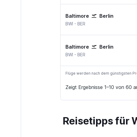
Baltimore
Berlin
Baltimore
Berlin Brandenburg
BWI
-
BER
Baltimore
Berlin
Baltimore
Berlin Brandenburg
BWI
-
BER
Flüge werden nach dem günstigsten Preis
Zeigt Ergebnisse 1–10 von 60 a
Reisetipps für 