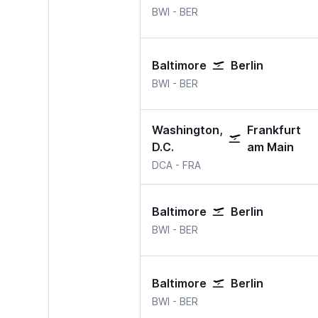
Baltimore
Berlin Brandenburg
BWI
-
BER
Baltimore
Berlin
Baltimore
Berlin Brandenburg
BWI
-
BER
Washington,
Frankfurt
D.C.
am Main
Washington, D.C. Washington
Frankfurt am Main
DCA
-
FRA
Baltimore
Berlin
Baltimore
Berlin Brandenburg
BWI
-
BER
Baltimore
Berlin
Baltimore
Berlin Brandenburg
BWI
-
BER