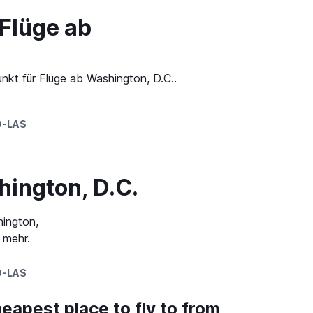
Flüge ab
nkt für Flüge ab Washington, D.C..
D-LAS
hington, D.C.
hington,
 mehr.
D-LAS
eapest place to fly to from