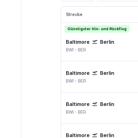
Strecke
Günstigster Hin- und Rückflug
Baltimore
Berlin
Baltimore
Berlin Brandenburg
BWI
-
BER
Baltimore
Berlin
Baltimore
Berlin Brandenburg
BWI
-
BER
Baltimore
Berlin
Baltimore
Berlin Brandenburg
BWI
-
BER
Baltimore
Berlin