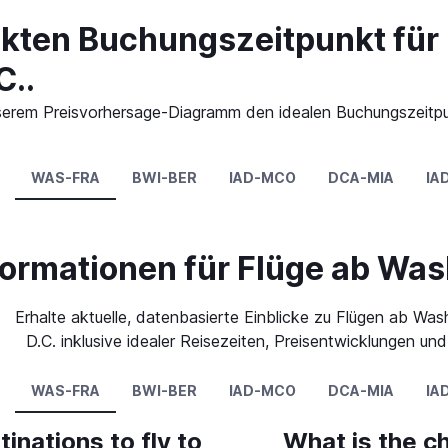
ekten Buchungszeitpunkt für 
C..
 unserem Preisvorhersage-Diagramm den idealen Buchungszeitpu
WAS-FRA
BWI-BER
IAD-MCO
DCA-MIA
IA
formationen für Flüge ab Was
Erhalte aktuelle, datenbasierte Einblicke zu Flügen ab Was
D.C. inklusive idealer Reisezeiten, Preisentwicklungen und
WAS-FRA
BWI-BER
IAD-MCO
DCA-MIA
IA
inations to fly to
What is the ch