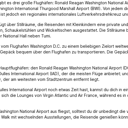
ibt es drei große Flughäfen: Ronald Reagan Washington National Air
shington International Thurgood Marshall Airport (BWI). Von jedem
D ist jedoch ein regionales internationales Luftverkehrsdrehkreuz un
ügt über Stillräume, die Reisenden mit Kleinkindern eine private u
 Schaukelstühlen und Wickeltischen ausgestattet. Die Stillräume b
r National Hall neben Tumi.
m Flughafen Washington D.C. zu einem beliebigen Zielort weltweit
epäck bequem über den Flughafen zu transportieren. Die Gepäckw
i Hauptflughäfen: den Ronald Reagan Washington National Airport (D
Dulles International Airport (IAD), der die meisten Flüge anbietet; u
, der am weitesten vom Stadtzentrum entfernt liegt.
es International Airport noch etwas Zeit hast, kannst du dich in 
sich die Lounges von Virgin Atlantic und Air France, während es in
ngton National Airport aus fliegst, solltest du dir unbedingt die 
ry Walk mit wechselnden Ausstellungen, die Reisende genießen könn