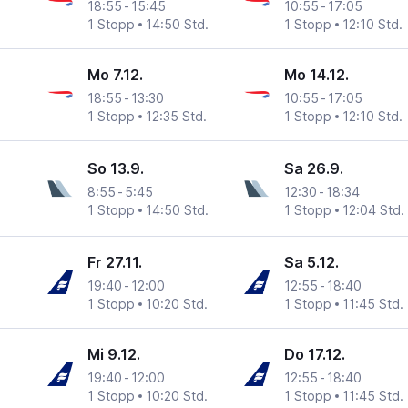
18:55
-
15:45
10:55
-
17:05
1 Stopp
14:50 Std.
1 Stopp
12:10 Std.
Mo 7.12.
Mo 14.12.
18:55
-
13:30
10:55
-
17:05
1 Stopp
12:35 Std.
1 Stopp
12:10 Std.
So 13.9.
Sa 26.9.
8:55
-
5:45
12:30
-
18:34
1 Stopp
14:50 Std.
1 Stopp
12:04 Std.
 Ronald Reagan
Fr 27.11.
Sa 5.12.
19:40
-
12:00
12:55
-
18:40
1 Stopp
10:20 Std.
1 Stopp
11:45 Std.
Mi 9.12.
Do 17.12.
19:40
-
12:00
12:55
-
18:40
1 Stopp
10:20 Std.
1 Stopp
11:45 Std.