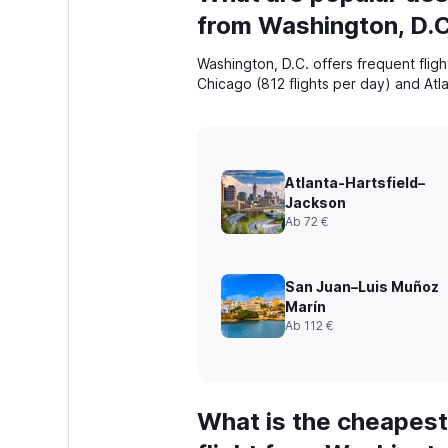
from Washington, D.C
Washington, D.C. offers frequent fligh
Chicago (812 flights per day) and Atla
Atlanta-Hartsfield–
Jackson
Ab 72 €
San Juan–Luis Muñoz
Marín
Ab 112 €
What is the cheapest