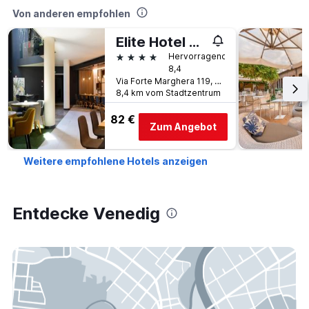
Von anderen empfohlen
Elite Hotel & Spa
4 Sterne
Hervorragend
8,4
Via Forte Marghera 119, Venedig, Venetien, Italien
8,4 km vom Stadtzentrum
82 €
Zum Angebot
Weitere empfohlene Hotels anzeigen
Entdecke Venedig