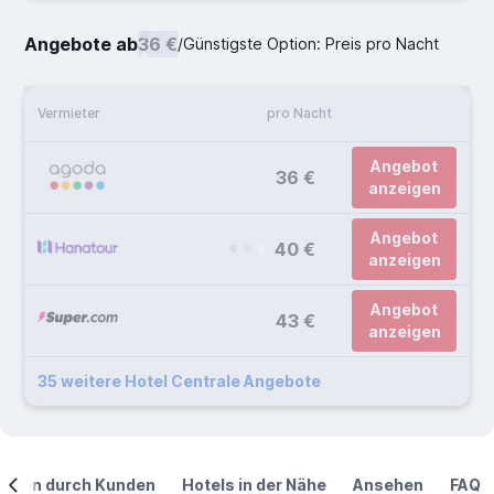
Angebote ab
36 €
/
Günstigste Option: Preis pro Nacht
Vermieter
pro Nacht
Angebot
36 €
anzeigen
Angebot
40 €
anzeigen
Angebot
43 €
anzeigen
35 weitere Hotel Centrale Angebote
ngen durch Kunden
Hotels in der Nähe
Ansehen
FAQ