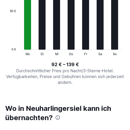
displaying
categories.
50 €
Range:
7
categories.
The
chart
has
1
0 €
Y
Mo
Di
Mi
Do
Fr
Sa
So
End
of
axis
interactive
92 € – 139 €
displaying
chart
values.
Durchschnittlicher Preis pro Nacht/3-Sterne-Hotel.
Range:
Verfügbarkeiten, Preise und Gebühren können sich jederzeit
0
ändern.
to
150.
Wo in Neuharlingersiel kann ich
übernachten?