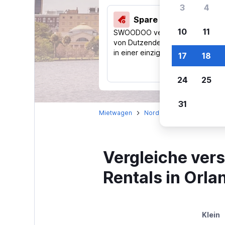
3
4
Spare 40 % und mehr
10
11
SWOODOO vergleicht Preise
von Dutzenden Reise-Websites
in einer einzigen Suche.
17
18
24
25
31
Mietwagen
Nordamerika
USA
F
Vergleiche ver
Rentals in Orla
Klein