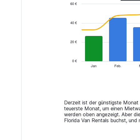
60 €
Combination
Chart
graphic.
chart
with
40 €
2
data
series.
20 €
The
chart
has
0 €
1
Jan
Feb.
End
of
X
interactive
axis
chart
displaying
categories.
Range:
14
Derzeit ist der günstigste Monat
categories.
teuerste Monat, um einen Mietwag
The
werden oben angezeigt. Aber di
chart
Florida Van Rentals buchst, und 
has
1
Y