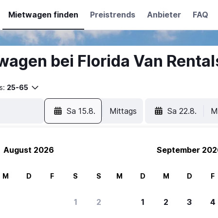
Mietwagen finden
Preistrends
Anbieter
FAQ
agen bei Florida Van Rental
s:
25-65
Sa 15.8.
Mittags
Sa 22.8.
M
August 2026
September 202
M
D
F
S
S
M
D
M
D
F
ere Reisenden sich für SWOODOO ent
1
2
1
2
3
4