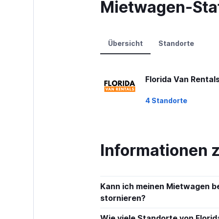
Mietwagen-Stat
axis
displaying
values.
Range:
0
Übersicht
Standorte
to
60.
Florida Van Rental
4 Standorte
Informationen 
Kann ich meinen Mietwagen bei
stornieren?
Wie viele Standorte von Florid