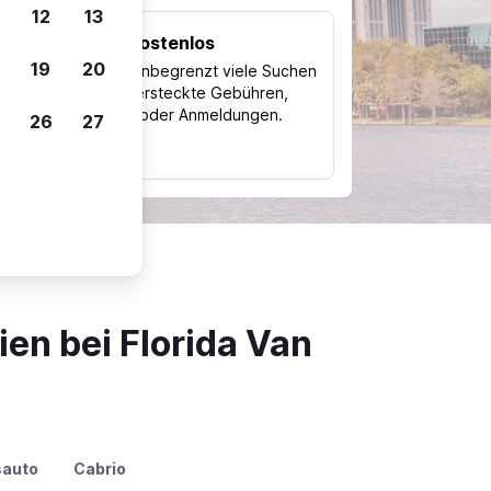
12
13
Kostenlos
Trips
19
20
Nutze unbegrenzt viele Suchen
ohne versteckte Gebühren,
ch
Kosten oder Anmeldungen.
26
27
typ
en bei Florida Van
sauto
Cabrio