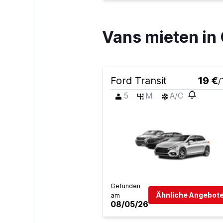
Vans mieten in
Ford Transit
19 €
/
5
M
A/C
Gefunden
Ähnliche Angebote
am
08/05/26