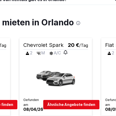
mieten in Orlando
Chevrolet Spark
20 €
Fiat
Tag
/Tag
2
M
A/C
2
Gefunden
Gefun
 finden
Ähnliche Angebote finden
am
am
08/04/26
08/0