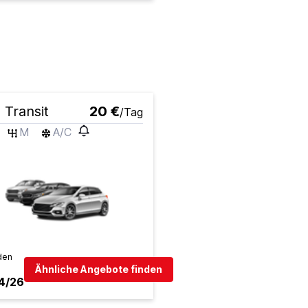
 Transit
20 €
/Tag
M
A/C
den
Ähnliche Angebote finden
4/26