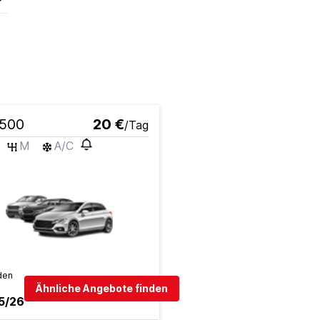
 500
20 €
/Tag
M
A/C
den
Ähnliche Angebote finden
5/26