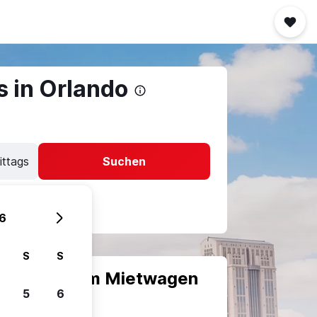
s in Orlando
ittags
Suchen
6
S
S
scheiden, um Mietwagen
5
6