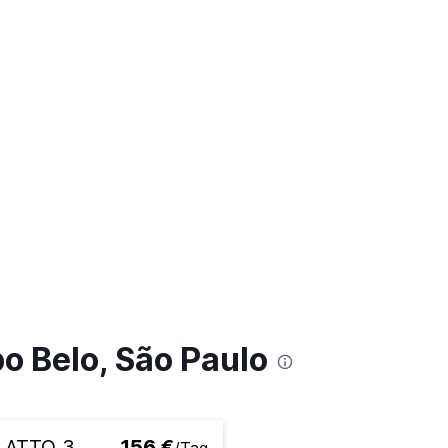
o Belo, São Paulo
 ATTO 3
156 €