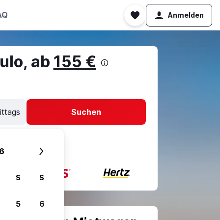
AQ
Anmelden
ulo, ab
155 €
ittags
Suchen
6
S
S
5
6