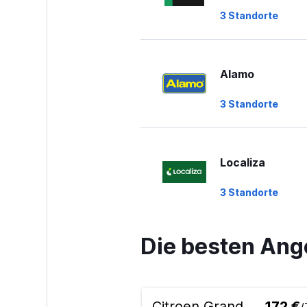
3 Standorte
Alamo
3 Standorte
Localiza
3 Standorte
Die besten Ang
Budget
1 Standort
Citroen Grand
172 €