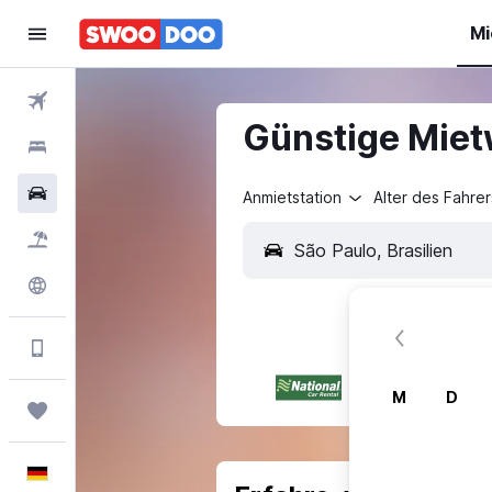
Mi
Flüge
Günstige Miet
Hotels
Mietwagen
Anmietstation
Alter des Fahrer
Pauschalreisen
Explore
Mehr Vorteile in der App
M
D
Trips
Deutsch