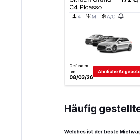
/
C4 Picasso
FOCO
4
M
A/C
In Ordnung
5,5
2 Bewertungen
1 Standort
Gefunden
Avis
Ähnliche Angebote
am
08/03/26
1 Standort
Häufig gestell
Hertz
Schlecht
2,9
1 Bewertung
Welches ist der beste Mietwa
5 Standorte