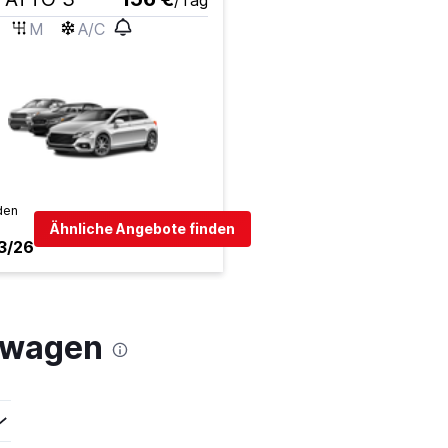
/Tag
M
A/C
den
Ähnliche Angebote finden
3/26
etwagen