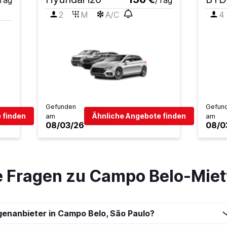
Tag
/Tag
2
M
A/C
4
Preise prüfen
Gefunden
Gefun
 finden
Ähnliche Angebote finden
am
am
Preise prüfen
08/03/26
08/0
te Fragen zu Campo Belo-Mi
Preise prüfen
genanbieter in Campo Belo, São Paulo?