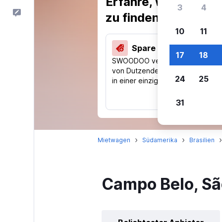
Erfahre, warum uns
3
4
Feedback
zu finden.
10
11
Spare 40 % und mehr
17
18
SWOODOO vergleicht Preise
von Dutzenden Reise-Websites
24
25
in einer einzigen Suche.
31
Mietwagen
Südamerika
Brasilien
Campo Belo, S