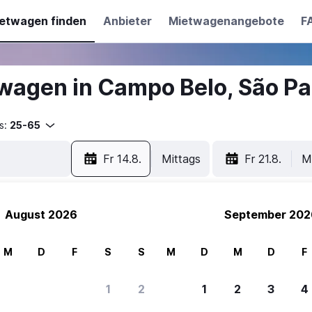
etwagen finden
Anbieter
Mietwagenangebote
F
wagen in Campo Belo, São Pa
s:
25-65
Fr 14.8.
Mittags
Fr 21.8.
M
August 2026
September 202
M
D
F
S
S
M
D
M
D
F
1
2
1
2
3
4