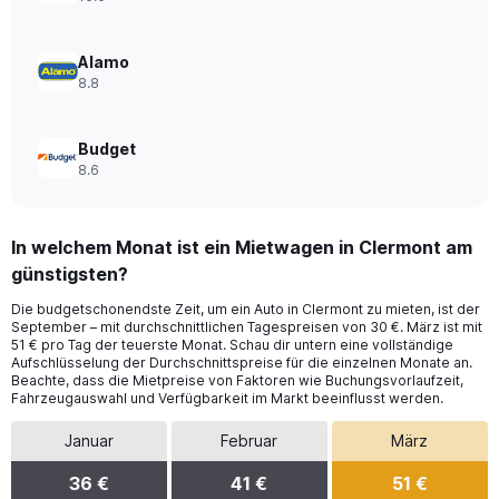
44.
Alamo
8.8
Budget
8.6
In welchem Monat ist ein Mietwagen in Clermont am
günstigsten?
Die budgetschonendste Zeit, um ein Auto in Clermont zu mieten, ist der
September – mit durchschnittlichen Tagespreisen von 30 €. März ist mit
51 € pro Tag der teuerste Monat. Schau dir untern eine vollständige
Aufschlüsselung der Durchschnittspreise für die einzelnen Monate an.
Beachte, dass die Mietpreise von Faktoren wie Buchungsvorlaufzeit,
Fahrzeugauswahl und Verfügbarkeit im Markt beeinflusst werden.
Januar
Februar
März
36 €
41 €
51 €