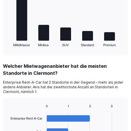
with
5
bars.
The
chart
has
1
Mittelklasse
Minibus
SUV
Standard
Premium
X
End
of
axis
interactive
displaying
chart
categories.
Welcher Mietwagenanbieter hat die meisten
Range:
Standorte in Clermont?
5
categories.
Enterprise Rent-A-Car hat 2 Standorte in der Gegend – mehr als jeder
The
andere Anbieter. Avis hat die zweithöchste Anzahl an Standorten in
chart
Clermont, nämlich 1.
has
1
0
1
2
3
Y
Bar
Chart
axis
graphic.
chart
displaying
Enterprise Rent-A-Car
with
values.
4
Range:
bars.