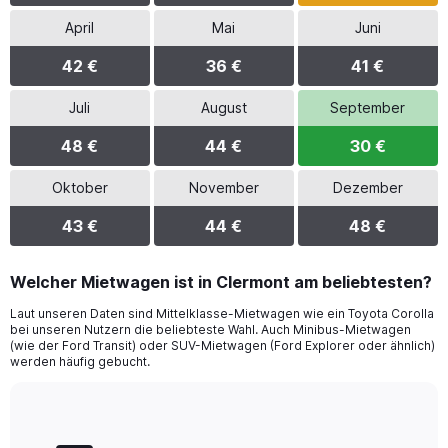
April
Mai
Juni
42 €
36 €
41 €
Juli
August
September
48 €
44 €
30 €
Oktober
November
Dezember
43 €
44 €
48 €
Welcher Mietwagen ist in Clermont am beliebtesten?
Laut unseren Daten sind Mittelklasse-Mietwagen wie ein Toyota Corolla
bei unseren Nutzern die beliebteste Wahl. Auch Minibus-Mietwagen
(wie der Ford Transit) oder SUV-Mietwagen (Ford Explorer oder ähnlich)
werden häufig gebucht.
Bar
Chart
graphic.
chart