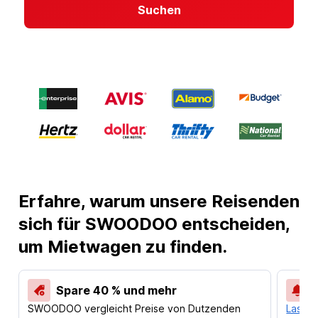
Suchen
Erfahre, warum unsere Reisenden
sich für SWOODOO entscheiden,
um Mietwagen zu finden.
Spare 40 % und mehr
SWOODOO vergleicht Preise von Dutzenden
Lass d