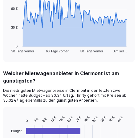
graphic.
with
91
60 €
data
points.
30 €
The
chart
has
1
0
90 Tage vorher
60 Tage vorher
30 Tage vorher
Am sel…
X
End
of
axis
interactive
displaying
chart
categories.
Welcher Mietwagenanbieter in Clermont ist am
Range:
günstigsten?
91
categories.
Die niedrigsten Mietwagenpreise in Clermont in den letzten zwei
The
Wochen hatte Budget – ab 30,34 €/Tag. Thrifty gehört mit Preisen ab
chart
35,02 €/Tag ebenfalls zu den günstigsten Anbietern.
has
1
Y
12 €
16 €
20 €
24 €
28 €
32 €
36 €
40 €
44 €
4 €
8 €
Bar
Chart
0
axis
graphic.
chart
displaying
with
Budget
values.
4