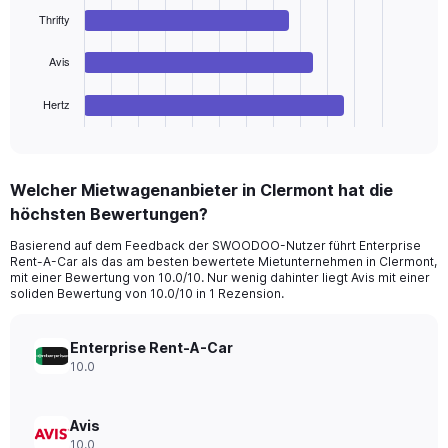
Range:
bars.
Thrifty
0
to
The
90.
chart
Avis
has
1
Hertz
X
End
of
axis
interactive
displaying
chart
categories.
Welcher Mietwagenanbieter in Clermont hat die
Range:
höchsten Bewertungen?
4
categories.
Basierend auf dem Feedback der SWOODOO-Nutzer führt Enterprise
The
Rent-A-Car als das am besten bewertete Mietunternehmen in Clermont,
chart
mit einer Bewertung von 10.0/10. Nur wenig dahinter liegt Avis mit einer
has
soliden Bewertung von 10.0/10 in 1 Rezension.
1
Y
axis
Enterprise Rent-A-Car
displaying
10.0
values.
Range:
0
Avis
to
10.0