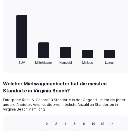
Bar
Chart
graphic.
chart
with
5
bars.
The
chart
has
1
SUV
Mittelklasse
Kompakt
Minibus
Luxus
X
End
of
axis
interactive
displaying
chart
categories.
Welcher Mietwagenanbieter hat die meisten
Range:
Standorte in Virginia Beach?
5
categories.
Enterprise Rent-A-Car hat 13 Standorte in der Gegend – mehr als jeder
The
andere Anbieter. Avis hat die zweithöchste Anzahl an Standorten in
chart
Virginia Beach, nämlich 2.
has
1
0
2
4
6
8
10
12
14
Y
Bar
Chart
axis