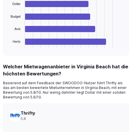
values.
with
Dollar
Range:
4
bars.
0
Budget
to
The
180.
chart
Avis
has
1
Hertz
X
End
of
axis
interactive
displaying
chart
categories.
Welcher Mietwagenanbieter in Virginia Beach hat die
Range:
höchsten Bewertungen?
4
categories.
Basierend auf dem Feedback der SWOODOO-Nutzer führt Thrifty als
The
das am besten bewertete Mietunternehmen in Virginia Beach, mit einer
chart
Bewertung von 5.8/10. Nur wenig dahinter liegt Dollar mit einer soliden
has
Bewertung von 5.6/10.
1
Y
axis
Thrifty
displaying
5.8
values.
Range: