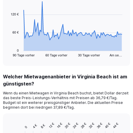
Chart
Chart
graphic.
with
91
120 €
data
points.
60 €
The
chart
has
1
0
90 Tage vorher
60 Tage vorher
30 Tage vorher
Am se…
X
End
of
axis
interactive
displaying
chart
categories.
Welcher Mietwagenanbieter in Virginia Beach ist am
Range:
günstigsten?
91
categories.
Wenn du einen Mietwagen in Virginia Beach buchst, bietet Dollar derzeit
The
das beste Preis-Leistungs-Verhältnis mit Preisen ab 36,79 €/Tag.
chart
Budget ist ein weiterer preisgünstiger Anbieter. Die aktuellen Preise
has
beginnen dort bei niedrigen 37,89 €/Tag.
1
Y
axis
12 €
16 €
20 €
24 €
28 €
32 €
36 €
40 €
44 €
4 €
8 €
Bar
Chart
0
displaying
graphic.
chart