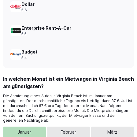
0
Dollar
to
5.6
44.
Enterprise Rent-A-Car
5.5
Budget
5.4
In welchem Monat ist ein Mietwagen in Virginia Beach
am günstigsten?
Die Anmietung eines Autos in Virginia Beach ist im Januar am
günstigsten. Der durchschnittliche Tagespreis beträgt dann 37 €. Juli ist
mit durchschnittlich 67 € pro Tag der teuerste Monat. Nachfolgend
findest du die Durchschnittspreise pro Monat. Die Mietpreise hängen
von deinem Buchungszeitpunkt, der Mietwagenklasse und der
generellen Nachfrage ab.
Januar
Februar
März