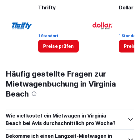
Range:
0
Thrifty
Dollar
to
14.
1 Standort
1 Standort
Preise prüfen
Preise
Häufig gestellte Fragen zur
Mietwagenbuchung in Virginia
Beach
Wie viel kostet ein Mietwagen in Virginia
Beach bei Avis durchschnittlich pro Woche?
Bekomme ich einen Langzeit-Mietwagen in