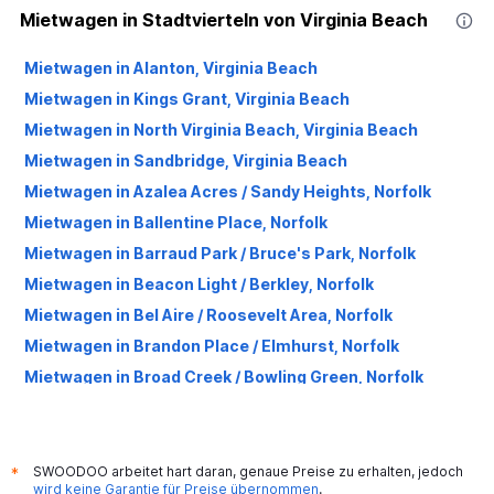
Mietwagen in Stadtvierteln von Virginia Beach
Mietwagen in Alanton, Virginia Beach
Mietwagen in Kings Grant, Virginia Beach
Mietwagen in North Virginia Beach, Virginia Beach
Mietwagen in Sandbridge, Virginia Beach
Mietwagen in Azalea Acres / Sandy Heights, Norfolk
Mietwagen in Ballentine Place, Norfolk
Mietwagen in Barraud Park / Bruce's Park, Norfolk
Mietwagen in Beacon Light / Berkley, Norfolk
Mietwagen in Bel Aire / Roosevelt Area, Norfolk
Mietwagen in Brandon Place / Elmhurst, Norfolk
Mietwagen in Broad Creek / Bowling Green, Norfolk
Mietwagen in Campostella, Norfolk
Mietwagen in Campostella Heights / Oak Leaf Forest,
Norfolk
SWOODOO arbeitet hart daran, genaue Preise zu erhalten, jedoch
*
wird keine Garantie für Preise übernommen
.
Mietwagen in Central Brambleton, Norfolk