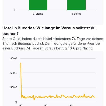
folgende
Achse,
Diagramm
die
zeigt
0
die
3-Sterne
4-Sterne
den
End
Hotelkategorien
of
durchschnittlichen
nach
interactive
Zimmerpreis
chart
Sternen
für
Hotel in Bucerias: Wie lange im Voraus solltest du
anzeigt
dieses
buchen?
Das
Wochenende
Diagramm
Spare Geld, indem du ein Hotel mindestens 74 Tage vor deinem
in
hat
Trip nach Bucerias buchst. Der niedrigste gefundene Preis bei
den
1
einer Buchung 74 Tage im Voraus betrug 46 € pro Nacht.
letzten
Y-
3
Achse,
900 €
Tagen,
die
aggregiert
Line
Chart
den
graphic.
chart
nach
durchschnittlichen
with
Sternebewertung.
600 €
Zimmerpreis
90
Das
für
data
Diagramm
points.
heute
hat
300 €
Nacht
1
Das
in
X-
folgende
den
Achse,
Diagramm
letzten
0
die
zeigt,
3
90
60
30
End