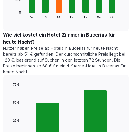
die
die
Das
0
Monate
folgende
Mo
Di
Mi
Do
Fr
Sa
So
End
anzeigt.
of
Diagramm
Das
interactive
zeigt
chart
Diagramm
den
Wie viel kostet ein Hotel-Zimmer in Bucerias für
hat
durchschnittlichen
1
heute Nacht?
Preis
Y-
Nutzer haben Preise ab Hotels in Bucerias für heute Nacht
eines
Achse,
bereits ab 51 € gefunden. Der durchschnittliche Preis liegt bei
Zimmers
die
120 €, basierend auf Suchen in den letzten 72 Stunden. Die
für
den
Preise beginnen ab 68 € für ein 4-Sterne-Hotel in Bucerias für
den
durchschnittlichen
heute Nacht.
jeweiligen
Zimmerpreis
Wochentag.
anzeigt.
Das
75 €
Diagramm
Bar
Chart
hat
graphic.
chart
1
with
50 €
2
X-
bars.
Achse,
die
25 €
Das
die
folgende
Wochentage