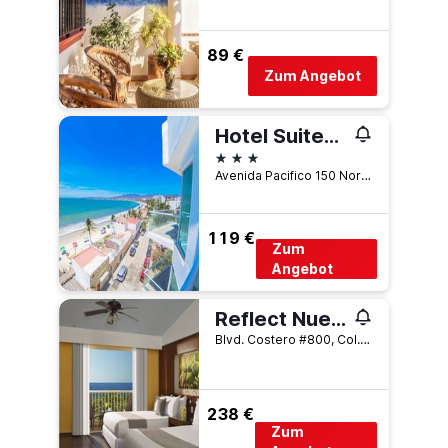
89 €
Zum Angebot
Hotel Suites Nadia Bucerias
3 Sterne
Avenida Pacifico 150 Norte Col Centro, Bucerias, Nayarit, Mexiko
119 €
Zum
Angebot
Reflect Nuevo Vallarta
Blvd. Costero #800, Col. Flamingos, Bucerias, Nayarit, Mexiko
238 €
Zum