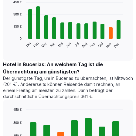
450 €
Bar
Chart
graphic.
chart
300 €
with
12
150 €
bars.
0
Das
Jan
Feb
Mrz
Apr
Mai
Jun
Jul
Aug
Sep
Okt
Nov
Dez
folgende
End
of
Diagramm
interactive
zeigt
chart
den
Hotel in Bucerias: An welchem Tag ist die
durchschnittlichen
Übernachtung am günstigsten?
Zimmerpreis
Der günstigste Tag, um in Bucerias zu übernachten, ist Mittwoch
im
(201 €). Andererseits können Reisende damit rechnen, an
jeweiligen
einem Freitag am meisten zu zahlen. Dann beträgt der
Monat
durchschnittliche Übernachtungspreis 361 €.
an.
Das
Diagramm
450 €
hat
Bar
Chart
1
graphic.
chart
300 €
with
X-
7
Achse,
150 €
bars.