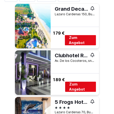
Grand Decameron Complex Bucerias, A Trademark All-Inclusive Resort
Lazaro Cardenas 150, Bucerias, Nayarit, Mexiko
179 €
Zum
Angebot
Clubhotel Riu Jalisco
Av. De los Cocoteros, sn-Lote K, Bucerias, Nayarit, Mexiko
189 €
Zum
Angebot
5 Frogs Hotel Bucerias
4 Sterne
Lazaro Cardenas 70, Bucerias, Nayarit, Mexiko