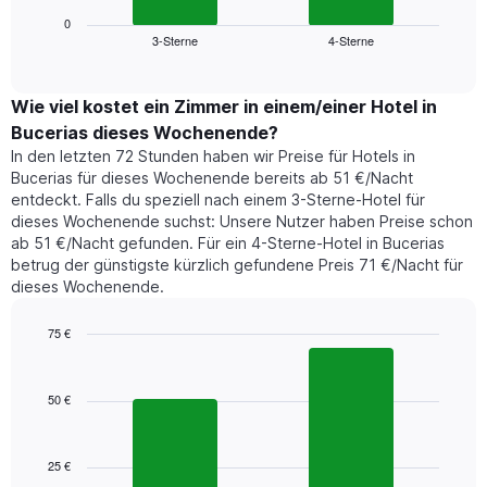
Diagramm
anzeigt.
zeigt
0
Das
3-Sterne
4-Sterne
den
End
Diagramm
of
durchschnittlichen
hat
interactive
Zimmerpreis,
chart
1
der
Wie viel kostet ein Zimmer in einem/einer Hotel in
Y-
für
Achse,
Bucerias dieses Wochenende?
heute
die
In den letzten 72 Stunden haben wir Preise für Hotels in
Nacht
den
Bucerias für dieses Wochenende bereits ab 51 €/Nacht
in
durchschnittlichen
entdeckt. Falls du speziell nach einem 3-Sterne-Hotel für
den
Zimmerpreis
dieses Wochenende suchst: Unsere Nutzer haben Preise schon
letzten
anzeigt.
ab 51 €/Nacht gefunden. Für ein 4-Sterne-Hotel in Bucerias
3
betrug der günstigste kürzlich gefundene Preis 71 €/Nacht für
Tagen
dieses Wochenende.
gefunden
wurde,
aggregiert
75 €
nach
Bar
Chart
Sternebewertung.
graphic.
chart
with
Das
50 €
2
Diagramm
bars.
hat
1
25 €
Das
X-