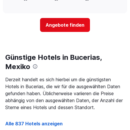
die
of
wie
Tagen
interactive
Hotelkategorien
sich
anzeigt.
chart
nach
der
Sternen
Preis
Angebote finden
anzeigt
für
Das
ein
Diagramm
Zimmer
hat
ändert,
1
je
Y-
näher
Günstige Hotels in Bucerias,
Achse,
das
die
Aufenthaltsdatum
Mexiko
den
rückt.
durchschnittlichen
Das
Derzeit handelt es sich hierbei um die günstigsten
Zimmerpreis
Diagramm
an
Hotels in Bucerias, die wir für die ausgewählten Daten
hat
diesem
1
gefunden haben. Üblicherweise variieren die Preise
Wochenende
X-
abhängig von den ausgewählten Daten, der Anzahl der
anzeigt,
Achse,
Sterne eines Hotels und dessen Standort.
der
die
in
die
den
Anzahl
Alle 837 Hotels anzeigen
letzten
der
3