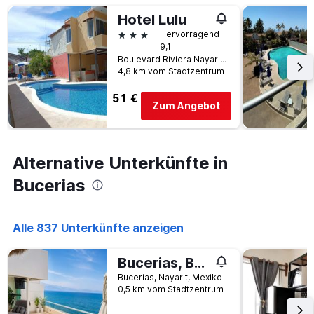
Tage
Tagen
vor
Hotel Lulu
gefunden
dem
3 Sterne
Hervorragend
wurde.
Aufenthalt
9,1
anzeigt
Boulevard Riviera Nayarit Km 145, Col Tondoroque, Bucerias, Nayarit, Mexiko
Das
4,8 km vom Stadtzentrum
Diagramm
hat
51 €
Zum Angebot
1
Y-
Achse,
die
Alternative Unterkünfte in
den
durchschnittlichen
Bucerias
Zimmerpreis
anzeigt
Alle 837 Unterkünfte anzeigen
Bucerias, Beachfront Penthouse
Bucerias, Nayarit, Mexiko
0,5 km vom Stadtzentrum