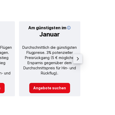
Am günstigsten im
Durchschnitt
Januar
15
 Flügen
Durchschnittlich die günstigsten
Durchschnitt
agen.
Flugpreise. 3% potenzieller
Rückflug in
stieg
Preisrückgang (5 € mögliche
tieg
Ersparnis gegenüber dem
Durchschnittspreis für Hin- und
in- und
Rückflug).
n
Angebote suchen
Angebot