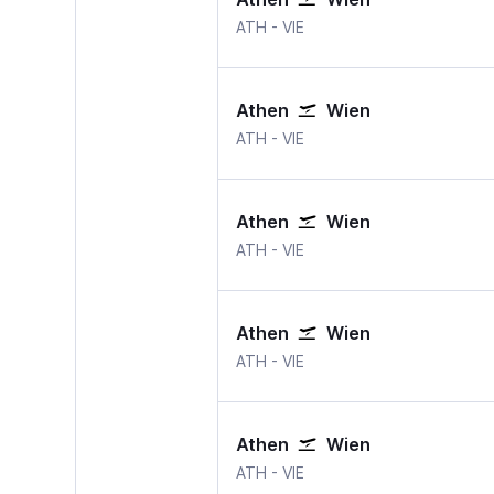
Athen-Eleftherios Venizelos
Wien-Schwechat
ATH
-
VIE
Athen
Wien
Athen-Eleftherios Venizelos
Wien-Schwechat
ATH
-
VIE
Athen
Wien
Athen-Eleftherios Venizelos
Wien-Schwechat
ATH
-
VIE
Athen
Wien
Athen-Eleftherios Venizelos
Wien-Schwechat
ATH
-
VIE
Athen
Wien
Athen-Eleftherios Venizelos
Wien-Schwechat
ATH
-
VIE