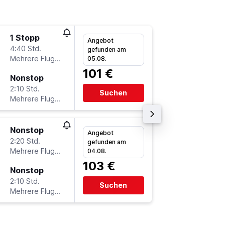
1 Stopp
Do 24.9
Angebot
4:40 Std.
19:00
gefunden am
Mehrere Fluglinien
-
05.08.
ATH
VI
101 €
Nonstop
Mo 28.9
2:10 Std.
5:50
Suchen
Mehrere Fluglinien
-
VIE
AT
Nonstop
Do 27.8
Angebot
2:20 Std.
6:30
gefunden am
Mehrere Fluglinien
-
04.08.
ATH
VI
103 €
Nonstop
Mo 31.8
2:10 Std.
5:50
Suchen
Mehrere Fluglinien
-
VIE
AT