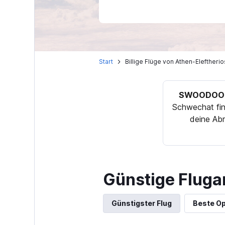
Start
Billige Flüge von Athen-Elefther
SWOODOO 
Schwechat fin
deine Abr
Günstige Fluga
Günstigster Flug
Beste Op