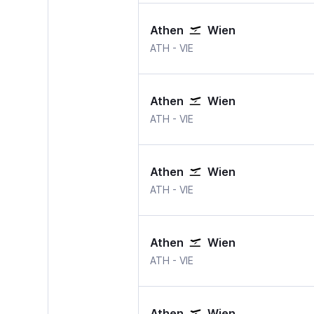
Athen
Wien
Athen-Eleftherios Venizelos
Wien-Schwechat
ATH
-
VIE
Athen
Wien
Athen-Eleftherios Venizelos
Wien-Schwechat
ATH
-
VIE
Athen
Wien
Athen-Eleftherios Venizelos
Wien-Schwechat
ATH
-
VIE
Athen
Wien
Athen-Eleftherios Venizelos
Wien-Schwechat
ATH
-
VIE
Athen
Wien