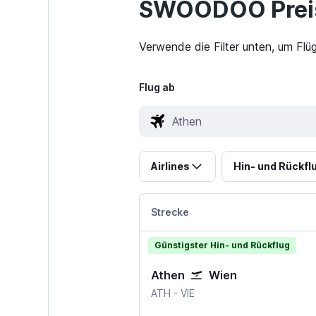
SWOODOO Preis
Verwende die Filter unten, um Flü
Flug ab
Airlines
Hin- und Rückfl
Strecke
Günstigster Hin- und Rückflug
Athen
Wien
Athen-Eleftherios Venizelos
Wien-Schwechat
ATH
-
VIE