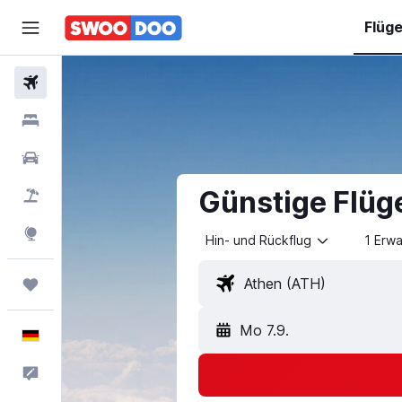
Flüg
Flüge
Hotels
Mietwagen
Günstige Flüg
Pauschalreisen
Explore
Hin- und Rückflug
1 Erw
Trips
Mo 7.9.
Deutsch
Feedback