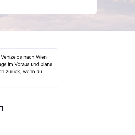
s Venizelos nach Wien-
age im Voraus und plane
och zurück, wenn du
n