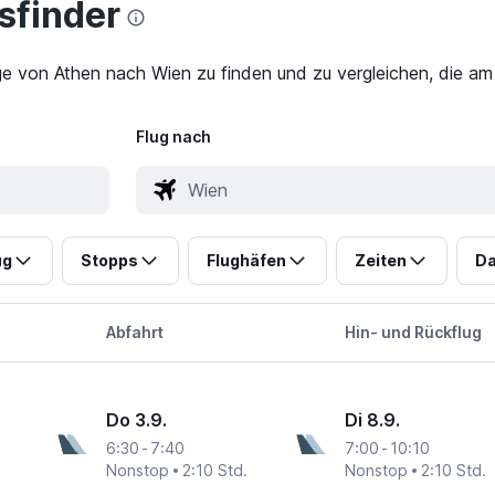
finder
ge von Athen nach Wien zu finden und zu vergleichen, die am
Flug nach
ug
Stopps
Flughäfen
Zeiten
Da
Abfahrt
Hin- und Rückflug
Do 3.9.
Di 8.9.
6:30
-
7:40
7:00
-
10:10
Nonstop
2:10 Std.
Nonstop
2:10 Std.