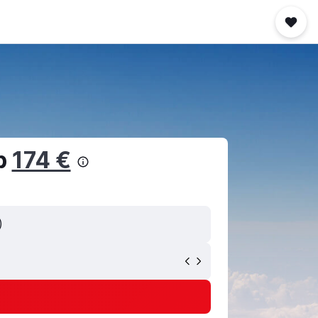
ab
174 €