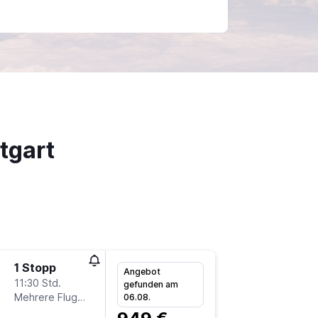
tgart
1 Stopp
Sa 22.8
Angebot
11:30 Std.
18:05
gefunden am
Mehrere Fluglinien
-
06.08.
BJL
ST