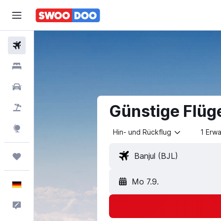
Flüge
Hotels
Mietwagen
Günstige Flüge
Pauschalreisen
Explore
Hin- und Rückflug
1 Erw
Trips
Mo 7.9.
Deutsch
Feedback