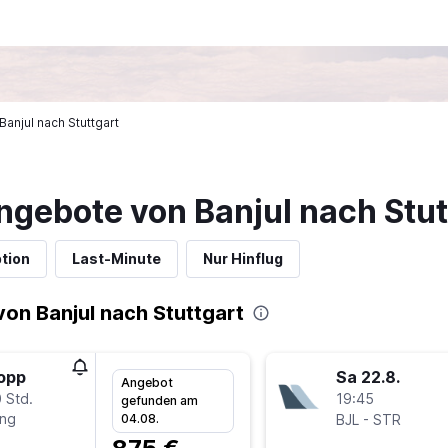
 Banjul nach Stuttgart
ngebote von Banjul nach Stut
tion
Last-Minute
Nur Hinflug
on Banjul nach Stuttgart
topp
Sa 22.8.
Angebot
 Std.
19:45
gefunden am
ing
-
04.08.
BJL
STR