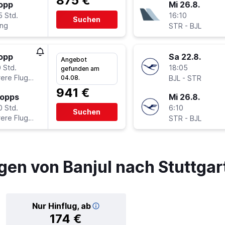
875 €
topp
Mi 26.8.
5 Std.
16:10
Suchen
ing
-
STR
BJL
topp
Sa 22.8.
Angebot
 Std.
18:05
gefunden am
ere Fluglinien
-
04.08.
BJL
STR
941 €
topps
Mi 26.8.
0 Std.
6:10
Suchen
ere Fluglinien
-
STR
BJL
gen von Banjul nach Stuttgar
Nur Hinflug, ab
174 €