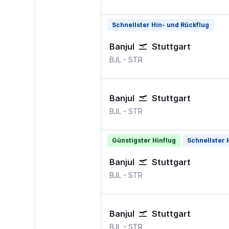
Schnellster Hin- und Rückflug
Banjul
Stuttgart
Banjul
Stuttgart
BJL
-
STR
Banjul
Stuttgart
Banjul
Stuttgart
BJL
-
STR
Günstigster Hinflug
Schnellster 
Banjul
Stuttgart
Banjul
Stuttgart
BJL
-
STR
Banjul
Stuttgart
Banjul
Stuttgart
BJL
-
STR