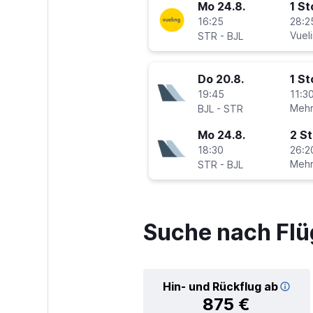
Mo 24.8.
1 S
16:25
28:2
-
Vuel
STR
BJL
Do 20.8.
1 S
19:45
11:30
-
Mehr
BJL
STR
Mo 24.8.
2 S
18:30
26:2
-
Mehr
STR
BJL
Suche nach Flü
Hin- und Rückflug ab
875 €