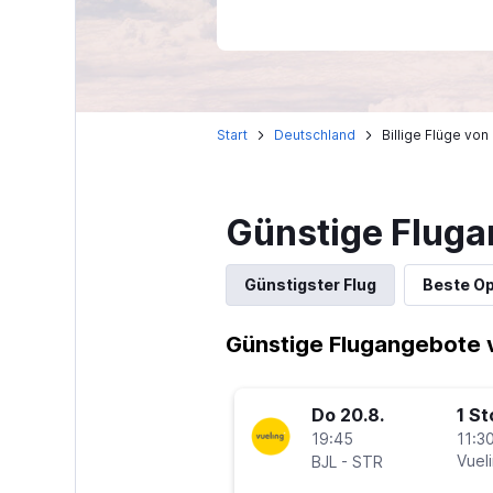
Start
Deutschland
Billige Flüge von
Günstige Fluga
Günstigster Flug
Beste Op
Günstige Flugangebote v
Do 20.8.
1 S
19:45
11:30
-
Vuel
BJL
STR