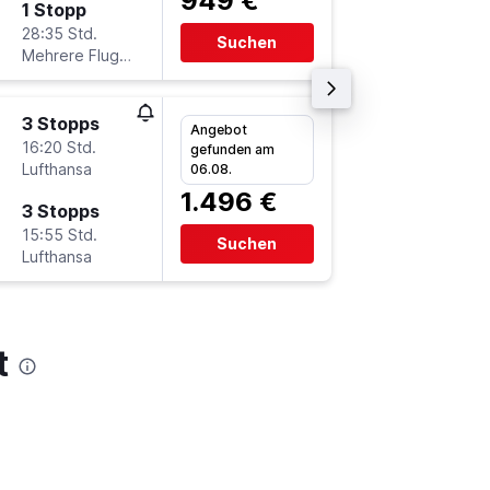
949 €
1 Stopp
Mi 26.8
28:35 Std.
14:50
Suchen
Mehrere Fluglinien
-
STR
BJ
3 Stopps
Angebot
16:20 Std.
gefunden am
Lufthansa
06.08.
1.496 €
3 Stopps
15:55 Std.
Suchen
Lufthansa
t