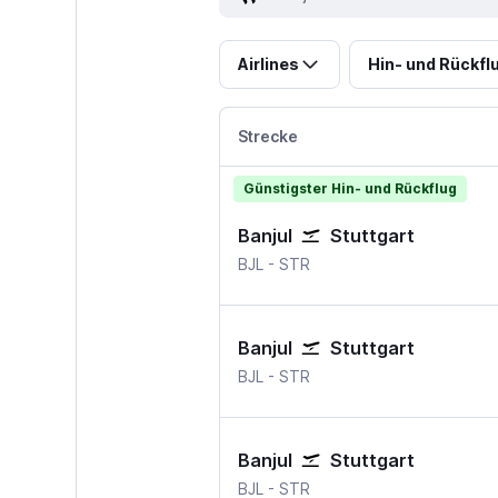
Airlines
Hin- und Rückfl
Strecke
Günstigster Hin- und Rückflug
Banjul
Stuttgart
Banjul
Stuttgart
BJL
-
STR
Banjul
Stuttgart
Banjul
Stuttgart
BJL
-
STR
Banjul
Stuttgart
Banjul
Stuttgart
BJL
-
STR