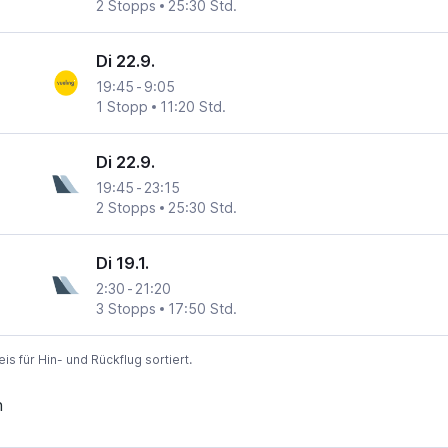
2 Stopps
25:30 Std.
Di 22.9.
19:45
-
9:05
1 Stopp
11:20 Std.
Di 22.9.
19:45
-
23:15
2 Stopps
25:30 Std.
Di 19.1.
2:30
-
21:20
3 Stopps
17:50 Std.
 für Hin- und Rückflug sortiert.
n