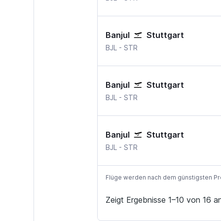
Banjul
Stuttgart
Banjul
Stuttgart
BJL
-
STR
Banjul
Stuttgart
Banjul
Stuttgart
BJL
-
STR
Banjul
Stuttgart
Banjul
Stuttgart
BJL
-
STR
Flüge werden nach dem günstigsten Preis
Zeigt Ergebnisse 1–10 von 16 a