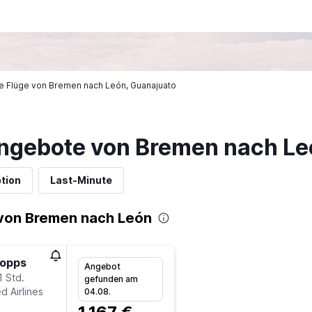
ige Flüge von Bremen nach León, Guanajuato
ngebote von Bremen nach Le
tion
Last-Minute
von Bremen nach León
topps
Angebot
1 Std.
gefunden am
d Airlines
04.08.