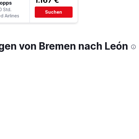
1.167 €
topps
0 Std.
Suchen
d Airlines
gen von Bremen nach León