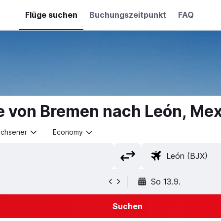
Flüge suchen
Buchungszeitpunkt
FAQ
e von Bremen nach León, Me
achsener
Economy
So 13.9.
Suchen