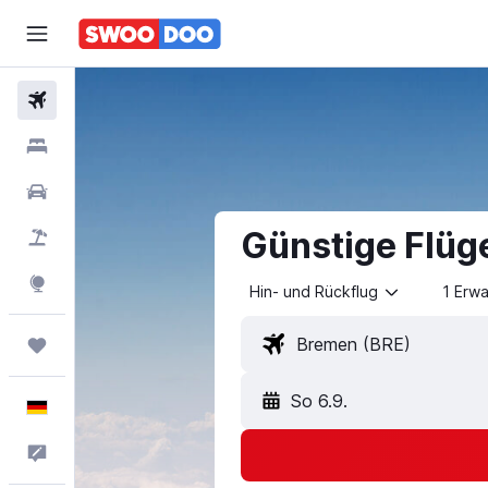
Flüge
Hotels
Mietwagen
Günstige Flüg
Pauschalreisen
Explore
Hin- und Rückflug
1 Erw
Trips
So 6.9.
Deutsch
Feedback