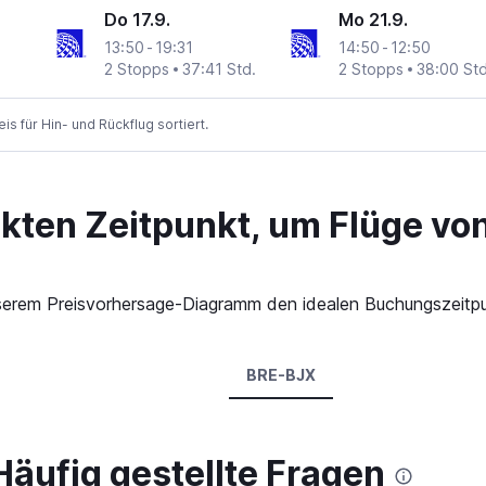
Do 17.9.
Mo 21.9.
13:50
-
19:31
14:50
-
12:50
2 Stopps
37:41 Std.
2 Stopps
38:00 Std
 für Hin- und Rückflug sortiert.
ekten Zeitpunkt, um Flüge v
n unserem Preisvorhersage-Diagramm den idealen Buchungszeit
BRE-BJX
äufig gestellte Fragen