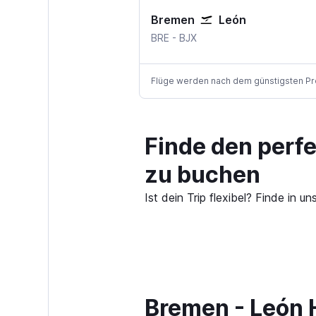
Bremen
León
Bremen
León, Guanajuato
BRE
-
BJX
Flüge werden nach dem günstigsten Preis
Finde den perf
zu buchen
Ist dein Trip flexibel? Finde i
Bremen - León H