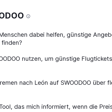
WOODOO
nschen dabei helfen, günstige Angebo
 finden?
WOODOO nutzen, um günstige Flugticket
Bremen nach León auf SWOODOO über fle
ool, das mich informiert, wenn die Prei