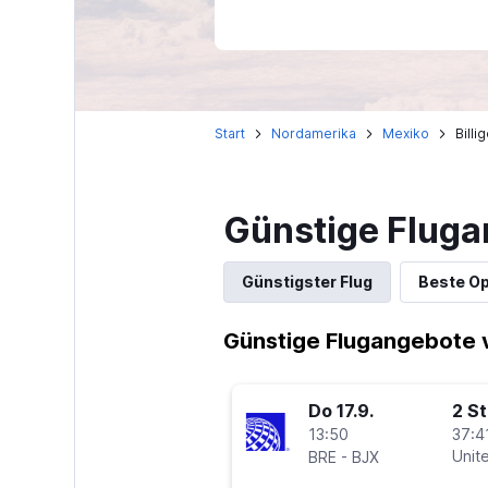
Start
Nordamerika
Mexiko
Bill
Günstige Fluga
Günstigster Flug
Beste Op
Günstige Flugangebote 
Do 17.9.
2 S
13:50
37:4
-
Unite
BRE
BJX