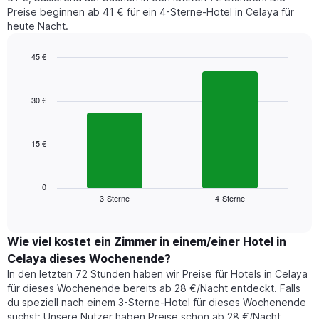
für
den
Preise beginnen ab 41 € für ein 4-Sterne-Hotel in Celaya für
den
durchschnittlichen
heute Nacht.
jeweiligen
Zimmerpreis
Wochentag.
anzeigt.
Das
45 €
Diagramm
Bar
Chart
hat
graphic.
chart
1
with
30 €
2
X-
bars.
Achse,
die
15 €
Das
die
folgende
Wochentage
Diagramm
anzeigt.
zeigt
0
Das
3-Sterne
4-Sterne
den
End
Diagramm
of
durchschnittlichen
hat
interactive
Zimmerpreis,
chart
1
der
Wie viel kostet ein Zimmer in einem/einer Hotel in
Y-
für
Achse,
Celaya dieses Wochenende?
heute
die
In den letzten 72 Stunden haben wir Preise für Hotels in Celaya
Nacht
den
für dieses Wochenende bereits ab 28 €/Nacht entdeckt. Falls
in
durchschnittlichen
du speziell nach einem 3-Sterne-Hotel für dieses Wochenende
den
Zimmerpreis
suchst: Unsere Nutzer haben Preise schon ab 28 €/Nacht