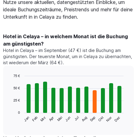
Nutze unsere aktuellen, datengestützten Einblicke, um
ideale Buchungszeiträume, Preistrends und mehr für deine
Unterkunft in in Celaya zu finden.
Hotel in Celaya – in welchem Monat ist die Buchung
am günstigsten?
Hotel in Celaya – im September (47 €) ist die Buchung am
günstigsten. Der teuerste Monat, um in Celaya zu übernachten,
ist wiederum der März (64 €).
75 €
Bar
Chart
graphic.
chart
50 €
with
12
25 €
bars.
0
Das
Jan
Feb
Mrz
Apr
Mai
Jun
Jul
Aug
Sep
Okt
Nov
Dez
folgende
End
of
Diagramm
interactive
zeigt
chart