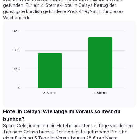
letzten
anzeigt.
gefunden. Für ein 4-Sterne-Hotel in Celaya betrug der
3
günstigste kürzlich gefundene Preis 41 €/Nacht für dieses
Tagen
Wochenende.
gefunden
wurde,
aggregiert
45 €
nach
Bar
Chart
Sternebewertung.
graphic.
chart
with
Das
30 €
2
Diagramm
bars.
hat
1
15 €
Das
X-
folgende
Achse,
Diagramm
die
zeigt
0
die
3-Sterne
4-Sterne
den
End
Hotelkategorien
of
durchschnittlichen
nach
interactive
Zimmerpreis
chart
Sternen
für
Hotel in Celaya: Wie lange im Voraus solltest du
anzeigt
dieses
buchen?
Das
Wochenende
Diagramm
Spare Geld, indem du ein Hotel mindestens 5 Tage vor deinem
in
hat
Trip nach Celaya buchst. Der niedrigste gefundene Preis bei
den
1
einer Buchung 5 Tage im Voraus betrug 28 € pro Nacht.