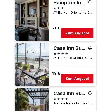
Hampton Inn by Hilton Celaya
3 Sterne
AV. Eje Nor-Oriente No. 223, Celaya, Guanajuato, Mexiko
51 €
Zum Angebot
Casa Inn Business Hotel Celaya Galerías
4 Sterne
Av. Eje Norte Oriente, Celaya, Guanajuato, Mexiko
49 €
Zum Angebot
Casa Inn Business Hotel Celaya
4 Sterne
Avenida Torres Landa 202, Celaya, Guanajuato, Mexiko