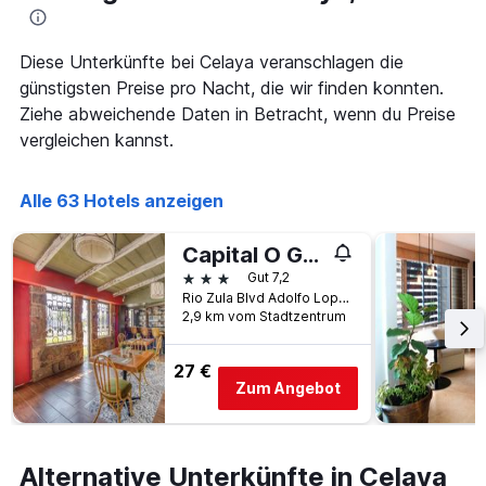
die
Aufenthaltsdatum
den
rückt.
durchschnittlichen
Das
Diese Unterkünfte bei Celaya veranschlagen die
Zimmerpreis
Diagramm
günstigsten Preise pro Nacht, die wir finden konnten.
an
hat
Ziehe abweichende Daten in Betracht, wenn du Preise
diesem
1
Wochenende
vergleichen kannst.
X-
anzeigt,
Achse,
der
die
in
Alle 63 Hotels anzeigen
die
den
Anzahl
letzten
der
Capital O Gran Hotel Campestre
3
Tage
3 Sterne
Gut 7,2
Tagen
vor
Rio Zula Blvd Adolfo Lopez Mateos #1256, Celaya, Guanajuato, Mexiko
gefunden
dem
2,9 km vom Stadtzentrum
wurde.
Aufenthalt
anzeigt
Das
27 €
Zum Angebot
Diagramm
hat
1
Y-
Alternative Unterkünfte in Celaya
Achse,