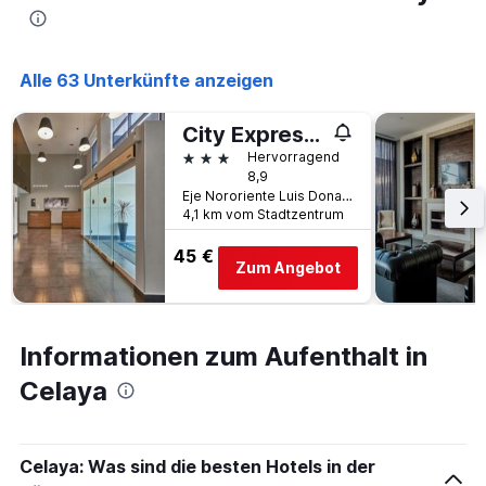
die
den
durchschnittlichen
Zimmerpreis
Alle 63 Unterkünfte anzeigen
anzeigt
City Express by Marriott Celaya Galerias
3 Sterne
Hervorragend
8,9
Eje Nororiente Luis Donaldo Colosio 203, Celaya, Guanajuato, Mexiko
4,1 km vom Stadtzentrum
45 €
Zum Angebot
Informationen zum Aufenthalt in
Celaya
Celaya: Was sind die besten Hotels in der