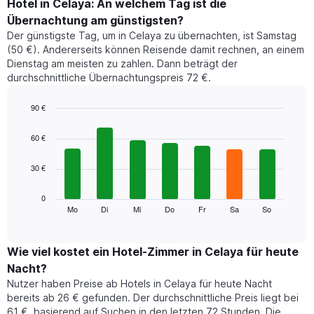
den
Hotel in Celaya: An welchem Tag ist die
durchschnittlichen
Übernachtung am günstigsten?
Zimmerpreis
Der günstigste Tag, um in Celaya zu übernachten, ist Samstag
im
(50 €). Andererseits können Reisende damit rechnen, an einem
jeweiligen
Dienstag am meisten zu zahlen. Dann beträgt der
Monat
durchschnittliche Übernachtungspreis 72 €.
an.
Das
Diagramm
90 €
hat
Bar
Chart
1
graphic.
chart
60 €
with
X-
7
Achse,
30 €
bars.
die
die
Das
0
Monate
folgende
Mo
Di
Mi
Do
Fr
Sa
So
End
anzeigt.
of
Diagramm
Das
interactive
zeigt
chart
Diagramm
den
Wie viel kostet ein Hotel-Zimmer in Celaya für heute
hat
durchschnittlichen
1
Nacht?
Preis
Y-
Nutzer haben Preise ab Hotels in Celaya für heute Nacht
eines
Achse,
bereits ab 26 € gefunden. Der durchschnittliche Preis liegt bei
Zimmers
die
61 €, basierend auf Suchen in den letzten 72 Stunden. Die