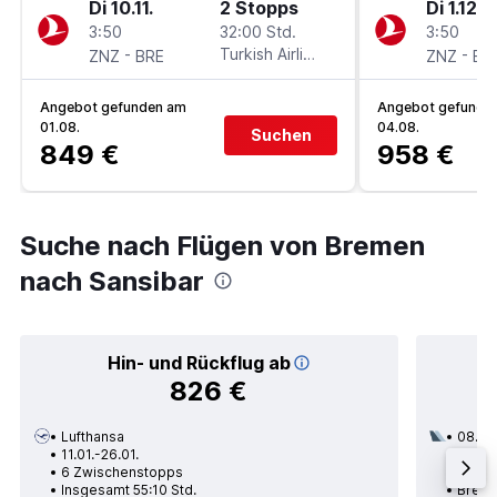
Di 10.11.
2 Stopps
Di 1.12.
3:50
32:00 Std.
3:50
-
Turkish Airlines
-
ZNZ
BRE
ZNZ
BR
Angebot gefunden am
Angebot gefunde
01.08.
04.08.
Suchen
849 €
958 €
Suche nach Flügen von Bremen
nach Sansibar
Hin- und Rückflug ab
826 €
Lufthansa
08.08
11.01.-26.01.
3 Zwi
6 Zwischenstopps
Insge
Insgesamt 55:10 Std.
Breme