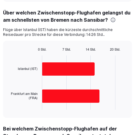
displaying
chart
categories.
Über welchen Zwischenstopp-Flughafen gelangst du
Range:
am schnellsten von Bremen nach Sansibar?
2
categories.
Flüge über Istanbul (IST) haben die kürzeste durchschnittliche
The
Reisedauer pro Strecke für diese Verbindung: 14:26 Std..
chart
has
1
0 Std.
7 Std.
14 Std.
20 Std.
Bar
Y
Chart
graphic.
chart
axis
with
displaying
2
Istanbul (IST)
values.
bars.
Range:
0
The
to
chart
Frankfurt am Main
1250.
has
(FRA)
1
X
End
of
axis
interactive
displaying
chart
categories.
Bei welchem Zwischenstopp-Flughafen auf der
Range: