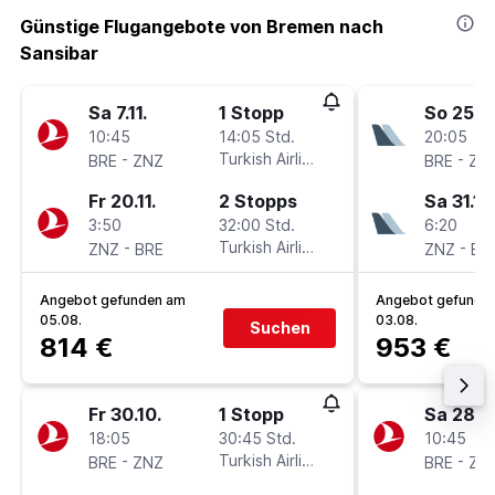
Günstige Flugangebote von Bremen nach
Sansibar
Sa 7.11.
1 Stopp
So 25.10
10:45
14:05 Std.
20:05
-
Turkish Airlines
-
BRE
ZNZ
BRE
ZN
Fr 20.11.
2 Stopps
Sa 31.10
3:50
32:00 Std.
6:20
-
Turkish Airlines
-
ZNZ
BRE
ZNZ
BR
Angebot gefunden am
Angebot gefunde
05.08.
03.08.
Suchen
814 €
953 €
Fr 30.10.
1 Stopp
Sa 28.11
18:05
30:45 Std.
10:45
-
Turkish Airlines
-
BRE
ZNZ
BRE
ZN