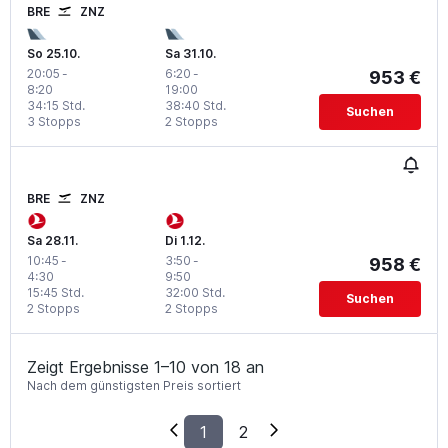
BRE
ZNZ
So 25.10.
Sa 31.10.
20:05
-
6:20
-
953 €
8:20
19:00
34:15 Std.
38:40 Std.
Suchen
3 Stopps
2 Stopps
BRE
ZNZ
Sa 28.11.
Di 1.12.
10:45
-
3:50
-
958 €
4:30
9:50
15:45 Std.
32:00 Std.
Suchen
2 Stopps
2 Stopps
Zeigt Ergebnisse 1–10 von 18 an
Nach dem günstigsten Preis sortiert
1
2