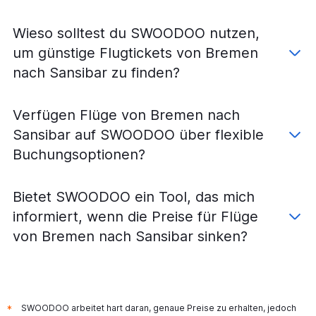
Flüge von Bremen nach Daressalam
Flüge von München nach Arusha
Wieso solltest du SWOODOO nutzen,
Flüge von Düsseldorf nach Arusha
um günstige Flugtickets von Bremen
Flüge von Hannover nach Arusha
nach Sansibar zu finden?
Flüge von Weeze, Niederrhein nach Daressalam
Flüge von Bremen nach Arusha
Verfügen Flüge von Bremen nach
Flüge von Münster nach Sansibar
Sansibar auf SWOODOO über flexible
Flüge von Dortmund nach Daressalam
Buchungsoptionen?
Flüge von Leipzig nach Daressalam
Flüge von Nürnberg nach Mwanza
Bietet SWOODOO ein Tool, das mich
Flüge von Paderborn nach Sansibar
informiert, wenn die Preise für Flüge
Flüge von Berlin nach Mwanza
von Bremen nach Sansibar sinken?
Flüge von München nach Mwanza
Flüge von Leipzig nach Arusha
Flüge von Dresden nach Daressalam
Flüge von Frankfurt am Main nach Mwanza
SWOODOO arbeitet hart daran, genaue Preise zu erhalten, jedoch
*