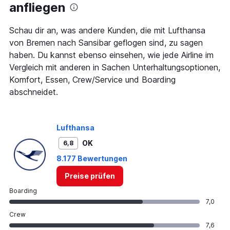
The
anfliegen
chart
has
1
Schau dir an, was andere Kunden, die mit Lufthansa
Y
von Bremen nach Sansibar geflogen sind, zu sagen
axis
haben. Du kannst ebenso einsehen, wie jede Airline im
displaying
Vergleich mit anderen in Sachen Unterhaltungsoptionen,
values.
Range:
Komfort, Essen, Crew/Service und Boarding
0
abschneidet.
to
360.
Lufthansa
OK
6,8
8.177 Bewertungen
Preise prüfen
Boarding
7,0
Crew
7,6