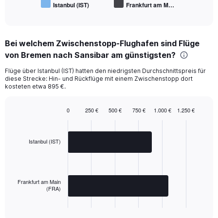
Istanbul (IST)
Frankfurt am M…
End
of
interactive
chart
Bei welchem Zwischenstopp-Flughafen sind Flüge
von Bremen nach Sansibar am günstigsten?
Flüge über Istanbul (IST) hatten den niedrigsten Durchschnittspreis für
diese Strecke: Hin- und Rückflüge mit einem Zwischenstopp dort
kosteten etwa 895 €.
0
250 €
500 €
750 €
1.000 €
1.250 €
Bar
Chart
graphic.
chart
with
2
Istanbul (IST)
bars.
The
chart
Frankfurt am Main
has
(FRA)
1
X
End
of
axis
interactive