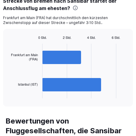
Strecke von Bremen nach Sansibar startet der
2
categories.
Anschlussflug am ehesten?
The
chart
Frankfurt am Main (FRA) hat durchschnittlich den kürzesten
Zwischenstopp auf dieser Strecke – ungefähr 3:10 Std..
has
1
Y
0 Std.
2 Std.
4 Std.
6 Std.
axis
Bar
Chart
displaying
graphic.
chart
with
values.
Frankfurt am Main
2
Range:
(FRA)
bars.
0
to
The
1200.
chart
has
Istanbul (IST)
1
X
End
of
axis
interactive
displaying
chart
categories.
Range:
Bewertungen von
2
Fluggesellschaften, die Sansibar
categories.